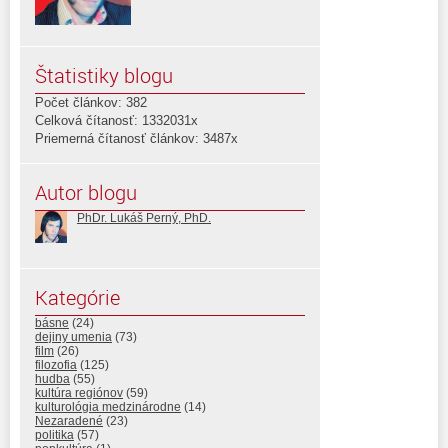
Štatistiky blogu
Počet článkov: 382
Celková čítanosť: 1332031x
Priemerná čítanosť článkov: 3487x
Autor blogu
PhDr. Lukáš Perný, PhD.
Kategórie
básne
(24)
dejiny umenia
(73)
film
(26)
filozofia
(125)
hudba
(55)
kultúra regiónov
(59)
kulturológia medzinárodne
(14)
Nezaradené
(23)
politika
(57)