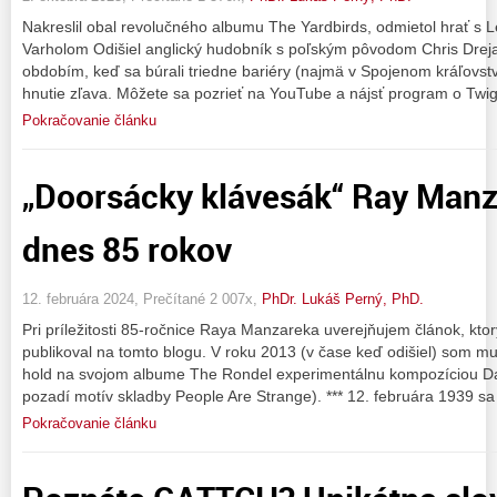
Nakreslil obal revolučného albumu The Yardbirds, odmietol hrať s L
Varholom Odišiel anglický hudobník s poľským pôvodom Chris Dreja
obdobím, keď sa búrali triedne bariéry (najmä v Spojenom kráľovstv
hnutie zľava. Môžete sa pozrieť na YouTube a nájsť program o Twig
Pokračovanie článku
„Doorsácky klávesák“ Ray Manz
dnes 85 rokov
12. februára 2024, Prečítané 2 007x,
PhDr. Lukáš Perný, PhD.
Pri príležitosti 85-ročnice Raya Manzareka uverejňujem článok, kt
publikoval na tomto blogu. V roku 2013 (v čase keď odišiel) som mu
hold na svojom albume The Rondel experimentálnu kompozíciou Day
pozadí motív skladby People Are Strange). *** 12. februára 1939 sa 
Pokračovanie článku