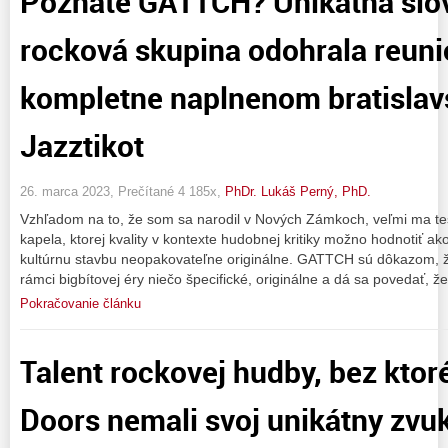
Poznáte GATTCH? Unikátna slov
rocková skupina odohrala reuni
kompletne naplnenom bratisla
Jazztikot
26. marca 2023, Prečítané 4 185x,
PhDr. Lukáš Perný, PhD.
Vzhľadom na to, že som sa narodil v Nových Zámkoch, veľmi ma teší
kapela, ktorej kvality v kontexte hudobnej kritiky možno hodnotiť 
kultúrnu stavbu neopakovateľne originálne. GATTCH sú dôkazom, že 
rámci bigbítovej éry niečo špecifické, originálne a dá sa povedať, že
Pokračovanie článku
Talent rockovej hudby, bez ktor
Doors nemali svoj unikátny zv