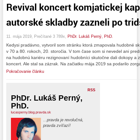
Revival koncert komjatickej kap
autorské skladby zazneli po tri
11. mája 2019, Prečítané 3 789x,
PhDr. Lukáš Perný, PhD.
Kedysi pradávno, vytvoril som stránku ktorá zmapovala hudobné sk
v 70 a 80. rokoch, 20. storočia. V tom čase som si nevedel ani preds
na hudobnú kariéru rezignovaní hudobníci skutočne dali dokopy a 
koncert. Ale stal sa zázrak. Na začiatku mája 2019 sa podarilo zorg
Pokračovanie článku
RSS
PhDr. Lukáš Perný,
PhD.
lucasperny.blog.pravda.sk
...pravda je revolučná,
pravda zvíťazí!