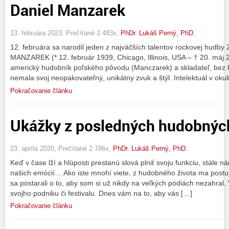
Daniel Manzarek
13. februára 2023, Prečítané 2 483x,
PhDr. Lukáš Perný, PhD.
12. februára sa narodil jeden z najväčších talentov rockovej hud
MANZAREK (* 12. február 1939, Chicago, Illinois, USA – † 20. má
americký hudobník poľského pôvodu (Manczarek) a skladateľ, bez 
nemala svoj neopakovateľný, unikátny zvuk a štýl. Intelektuál v okul
Pokračovanie článku
Ukážky z posledných hudobných
23. apríla 2020, Prečítané 2 786x,
PhDr. Lukáš Perný, PhD.
Keď v čase lží a hlúposti prestanú slová plniť svoju funkciu, stále
našich emócií… Ako iste mnohí viete, z hudobného života ma postup
sa postarali o to, aby som si už nikdy na veľkých pódiách nezahral.
svojho podniku či festivalu. Dnes vám na to, aby vás […]
Pokračovanie článku