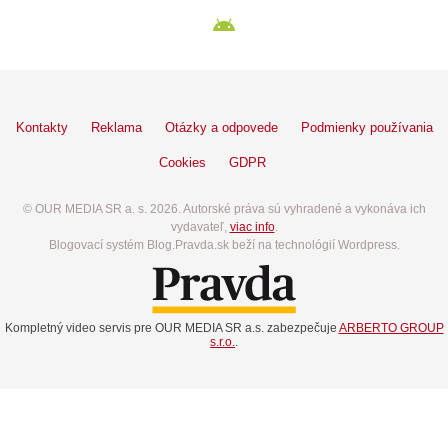
Kontakty
Reklama
Otázky a odpovede
Podmienky používania
Cookies
GDPR
© OUR MEDIA SR a. s. 2026. Autorské práva sú vyhradené a vykonáva ich
vydavateľ,
viac info
.
Blogovací systém Blog.Pravda.sk beží na technológií Wordpress.
Kompletný video servis pre OUR MEDIA SR a.s. zabezpečuje
ARBERTO GROUP
s.r.o.
.