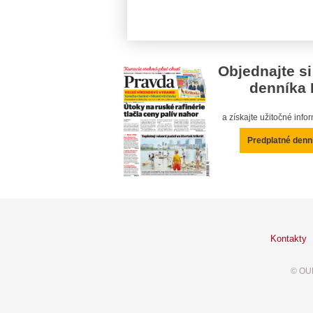
Objednajte si
denníka 
a získajte užitočné inf
Predplatné denn
Kontakty
© OUR