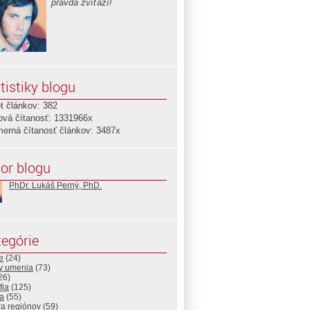
pravda zvíťazí!
tistiky blogu
t článkov: 382
ová čítanosť: 1331966x
merná čítanosť článkov: 3487x
or blogu
PhDr. Lukáš Perný, PhD.
egórie
e
(24)
ny umenia
(73)
26)
fia
(125)
a
(55)
ra regiónov
(59)