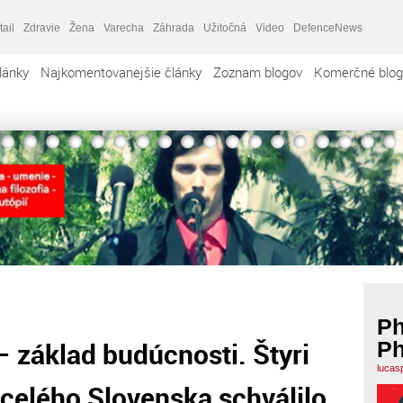
tail
Zdravie
Žena
Varecha
Záhrada
Užitočná
Video
DefenceNews
lánky
Najkomentovanejšie články
Zoznam blogov
Komerčné blog
Ph
 základ budúcnosti. Štyri
Ph
lucas
 celého Slovenska schválilo