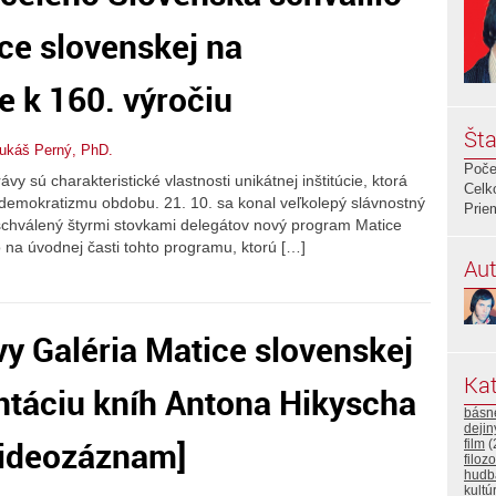
ce slovenskej na
 k 160. výročiu
Šta
Lukáš Perný, PhD.
Poče
y sú charakteristické vlastnosti unikátnej inštitúcie, ktorá
Celk
demokratizmu obdobu. 21. 10. sa konal veľkolepý slávnostný
Prie
schválený štyrmi stovkami delegátov nový program Matice
 na úvodnej časti tohto programu, ktorú […]
Aut
vy Galéria Matice slovenskej
Kat
ntáciu kníh Antona Hikyscha
básn
deji
videozáznam]
film
(
filozo
hudb
kultú