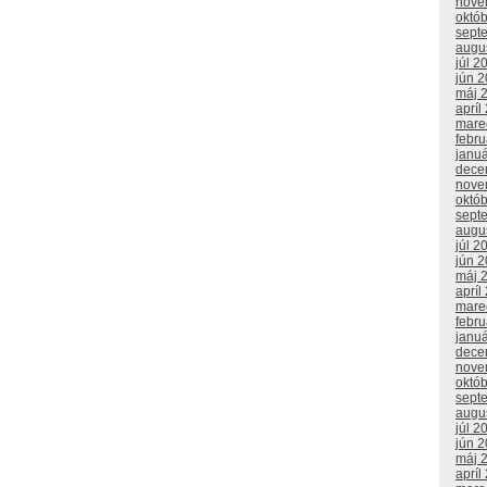
nove
októ
sept
augu
júl 2
jún 
máj 
apríl
mare
febr
janu
dece
nove
októ
sept
augu
júl 2
jún 
máj 
apríl
mare
febr
janu
dece
nove
októ
sept
augu
júl 2
jún 
máj 
apríl