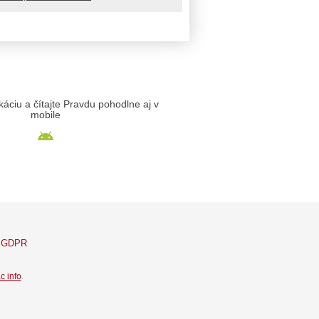
likáciu a čítajte Pravdu pohodlne aj v
mobile
GDPR
c info
.