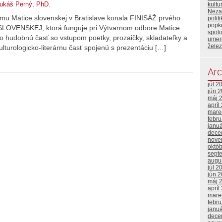
Lukáš Perný, PhD.
kult
Neza
mu Matice slovenskej v Bratislave konala FINISÁŽ prvého
polit
popku
LOVENSKEJ, ktorá funguje pri Výtvarnom odbore Matice
spol
 o hudobnú časť so vstupom poetky, prozaičky, skladateľky a
umen
želez
ulturologicko-literárnu časť spojenú s prezentáciu […]
Arc
júl 2
jún 
máj 
apríl
mare
febr
janu
dece
nove
októ
sept
augu
júl 2
jún 
máj 
apríl
mare
febr
janu
dece