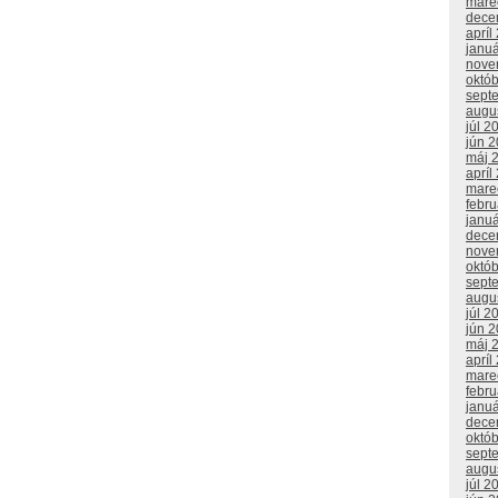
mare
dece
apríl
janu
nove
októ
sept
augu
júl 2
jún 
máj 
apríl
mare
febr
janu
dece
nove
októ
sept
augu
júl 2
jún 
máj 
apríl
mare
febr
janu
dece
októ
sept
augu
júl 2