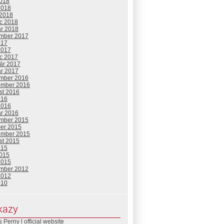
2018
2018
 2018
c 2018
ár 2018
mber 2017
017
2017
c 2017
uár 2017
ár 2017
mber 2016
ember 2016
st 2016
016
2016
ár 2016
mber 2015
ber 2015
ember 2015
st 2015
015
2015
2015
mber 2012
2012
010
kazy
 Perny l official website