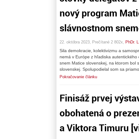
nový program Mati
slávnostnom sneme
22. októbra 2023, Prečítané 2 802x,
PhDr. 
Sila demokracie, kolektivizmu a samospráv
nemá v Európe z hľadiska autentického 
snem Matice slovenskej, na ktorom bol 
slovenskej. Spolupodielal som sa priamo
Pokračovanie článku
Finisáž prvej výsta
obohatená o preze
a Viktora Timuru [