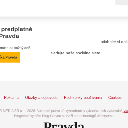
 predplatné
Pravda
stiahnite si ap
ormácie na každý deň
sledujte naše sociálne siete
íka Pravda
Reklama
Otázky a odpovede
Podmienky používania
Cookies
 MEDIA SR a. s. 2026. Autorské práva sú vyhradené a vykonáva ich vydavateľ,
via
Blogovací systém Blog.Pravda.sk beží na technológií Wordpress.