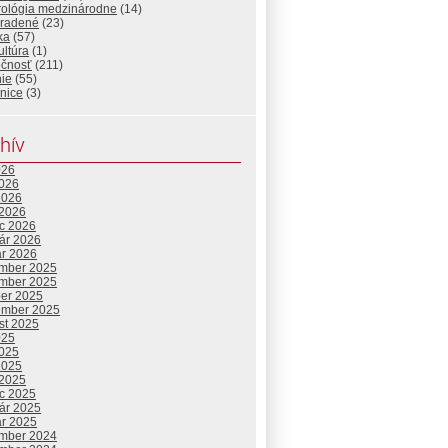
urológia medzinárodne
(14)
radené
(23)
ika
(57)
ltúra
(1)
očnosť
(211)
ie
(55)
nice
(3)
hív
026
2026
2026
 2026
c 2026
uár 2026
ár 2026
mber 2025
mber 2025
ber 2025
ember 2025
st 2025
025
2025
2025
 2025
c 2025
uár 2025
ár 2025
mber 2024