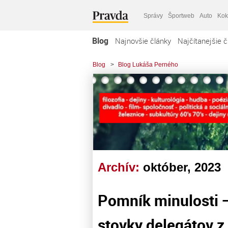
Správy
Športweb
Auto
Kok
Blog
Najnovšie články
Najčítanejšie č
Blog
>
Blog Lukáša Perného
Archív:
október, 2023
Pomník minulosti —
stovky delegátov z