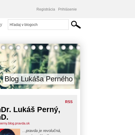
Registrácia
Prihlásenie
y
Blog Lukáša Perného
RSS
Dr. Lukáš Perný,
D.
perny.blog.pravda.sk
...pravda je revolučná,