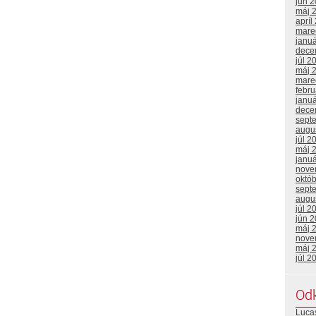
jún 
máj 
apríl
mare
janu
dece
júl 2
máj 
mare
febr
janu
dece
sept
augu
júl 2
máj 
janu
nove
októ
sept
augu
júl 2
jún 
máj 
nove
máj 
júl 2
Od
Lucas