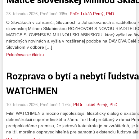
23. februára 2026, Prečítané 995x,
PhDr. Lukáš Perný, PhD.
O Slovákoch v zahraničí, Slovanoch a Juhoslovanoch s riaditeľkou
slovenskej Milinou Sklabinskou ROZHOVOR S NOVOU RIADIT
MATICE SLOVENSKEJ MILINOU SKLABINSKOU, ktorý vyšiel vo štvrt
národných novinách a vyšla v rozšírenej podobe na DAV DVA Celé 
Slovákom v odbore […]
Pokračovanie článku
Rozprava o bytí a nebytí ľudstva
WATCHMEN
10. februára 2026, Prečítané 1 176x,
PhDr. Lukáš Perný, PhD.
Film WATCHMEN a možno najdôležitejší filozofický dialóg o existenci
dekonštrukcii superhrdinského žánru Text bol prečítaný v rámci Pe
predpokladáme premisu, že jadrová katastrofa je nezvrátiteľná, je
na lži, morálne ospravedlniteľná pre samotnú existenciu ľudstva aleb