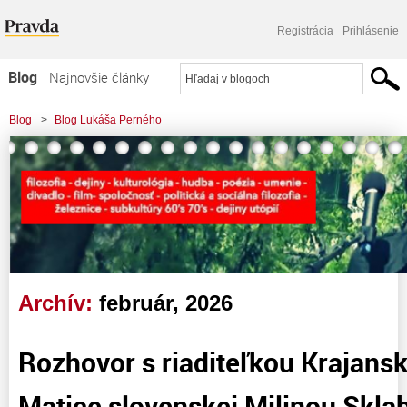
Registrácia
Prihlásenie
Blog
Najnovšie články
Najčítanejšie články
Blog
>
Blog Lukáša Perného
Najkomentovanejšie články
Zoznam blogov
Komerčné blogy
Archív:
február, 2026
Rozhovor s riaditeľkou Krajan
Matice slovenskej Milinou Skla