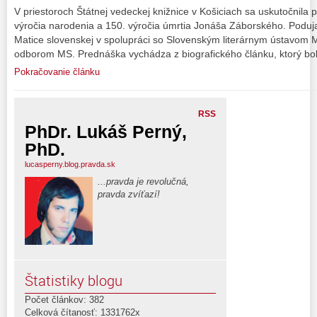
V priestoroch Štátnej vedeckej knižnice v Košiciach sa uskutočnila pr
výročia narodenia a 150. výročia úmrtia Jonáša Záborského. Poduj
Matice slovenskej v spolupráci so Slovenským literárnym ústavom M
odborom MS. Prednáška vychádza z biografického článku, ktorý bol
Pokračovanie článku
RSS
PhDr. Lukáš Perný,
PhD.
lucasperny.blog.pravda.sk
...pravda je revolučná,
pravda zvíťazí!
Štatistiky blogu
Počet článkov: 382
Celková čítanosť: 1331762x