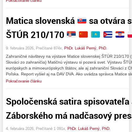
Pokračovanie článku
Matica slovenská
sa otvára 
ŠTÚR 210/170
9. februára 2026, Prečítané 874x,
PhDr. Lukáš Perný, PhD.
Zahraničné návštevy na výstave Matice slovenskej ŠTÚR 210/170 (
Slováci zo zahraničia) Matičnú výstavu si pozerá svet. Výstavu ŠTÚR
európskych a mimoeurópskych štátov, ale aj zahraniční Slováci z 
Poľska. Report vyšiel aj na DAV DVA. Ako uvádza správca Matice sl
Pokračovanie článku
Spoločenská satira spisovateľa
Záborského má nadčasový pre
4. februára 2026, Prečítané 1 091x,
PhDr. Lukáš Perný, PhD.