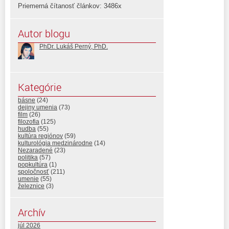
Priemerná čítanosť článkov: 3486x
Autor blogu
PhDr. Lukáš Perný, PhD.
Kategórie
básne
(24)
dejiny umenia
(73)
film
(26)
filozofia
(125)
hudba
(55)
kultúra regiónov
(59)
kulturológia medzinárodne
(14)
Nezaradené
(23)
politika
(57)
popkultúra
(1)
spoločnosť
(211)
umenie
(55)
železnice
(3)
Archív
júl 2026