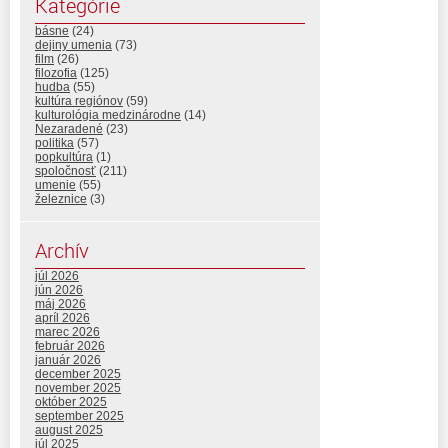
Kategórie
básne
(24)
dejiny umenia
(73)
film
(26)
filozofia
(125)
hudba
(55)
kultúra regiónov
(59)
kulturológia medzinárodne
(14)
Nezaradené
(23)
politika
(57)
popkultúra
(1)
spoločnosť
(211)
umenie
(55)
železnice
(3)
Archív
júl 2026
jún 2026
máj 2026
apríl 2026
marec 2026
február 2026
január 2026
december 2025
november 2025
október 2025
september 2025
august 2025
júl 2025