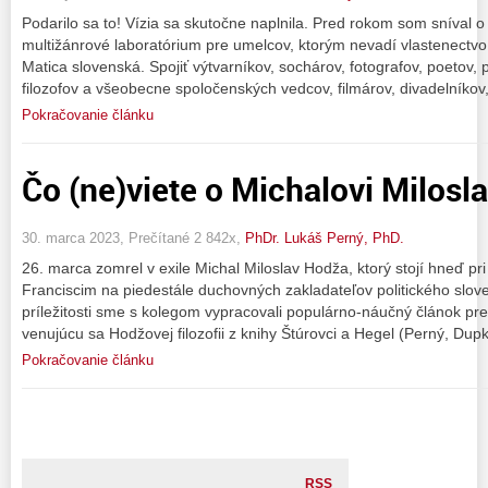
Podarilo sa to! Vízia sa skutočne naplnila. Pred rokom som sníval o 
multižánrové laboratórium pre umelcov, ktorým nevadí vlastenectvo 
Matica slovenská. Spojiť výtvarníkov, sochárov, fotografov, poetov, pr
filozofov a všeobecne spoločenských vedcov, filmárov, divadelníko
Pokračovanie článku
Čo (ne)viete o Michalovi Milosl
30. marca 2023, Prečítané 2 842x,
PhDr. Lukáš Perný, PhD.
26. marca zomrel v exile Michal Miloslav Hodža, ktorý stojí hneď pr
Franciscim na piedestále duchovných zakladateľov politického slove
príležitosti sme s kolegom vypracovali populárno-náučný článok pr
venujúcu sa Hodžovej filozofii z knihy Štúrovci a Hegel (Perný, Dupk
Pokračovanie článku
RSS