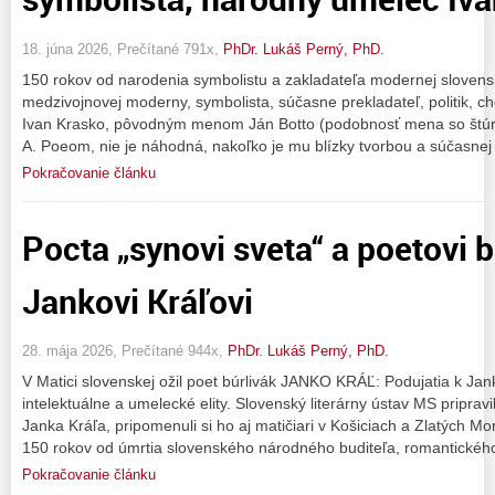
18. júna 2026, Prečítané 791x,
PhDr. Lukáš Perný, PhD.
150 rokov od narodenia symbolistu a zakladateľa modernej slovens
medzivojnovej moderny, symbolista, súčasne prekladateľ, politik, c
Ivan Krasko, pôvodným menom Ján Botto (podobnosť mena so štú
A. Poeom, nie je náhodná, nakoľko je mu blízky tvorbou a súčasnej 
Pokračovanie článku
Pocta „synovi sveta“ a poetovi b
Jankovi Kráľovi
28. mája 2026, Prečítané 944x,
PhDr. Lukáš Perný, PhD.
V Matici slovenskej ožil poet búrlivák JANKO KRÁĽ: Podujatia k Janko
intelektuálne a umelecké elity. Slovenský literárny ústav MS pripravi
Janka Kráľa, pripomenuli si ho aj matičiari v Košiciach a Zlatých M
150 rokov od úmrtia slovenského národného buditeľa, romantickéh
Pokračovanie článku