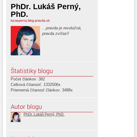
PhDr. Lukáš Perný,
PhD.
lucasperny.blog.pravda.sk
...pravda je revolučná,
pravda zvíťazí!
Štatistiky blogu
Počet článkov: 382
Celková čítanosť: 1332506x
Priemerná čítanosť článkov: 3488x
Autor blogu
PhDr. Lukáš Perný, PhD.