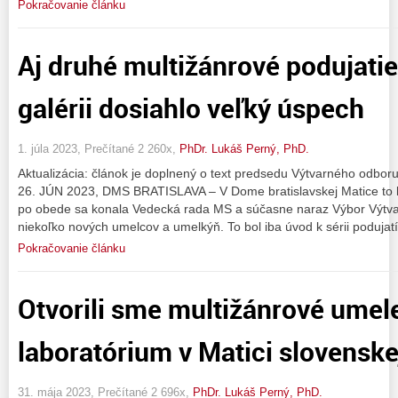
Pokračovanie článku
Aj druhé multižánrové podujatie
galérii dosiahlo veľký úspech
1. júla 2023, Prečítané 2 260x,
PhDr. Lukáš Perný, PhD.
Aktualizácia: článok je doplnený o text predsedu Výtvarného odboru
26. JÚN 2023, DMS BRATISLAVA – V Dome bratislavskej Matice to b
po obede sa konala Vedecká rada MS a súčasne naraz Výbor Výtvar
niekoľko nových umelcov a umelkýň. To bol iba úvod k sérii podujatí
Pokračovanie článku
Otvorili sme multižánrové umel
laboratórium v Matici slovenske
31. mája 2023, Prečítané 2 696x,
PhDr. Lukáš Perný, PhD.