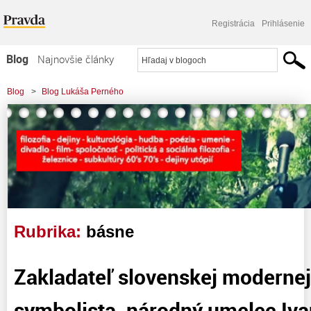
Registrácia
Prihlásenie
Blog
Najnovšie články
Najčítanejšie články
Blog
>
Blog Lukáša Perného
Najkomentovanejšie články
Zoznam blogov
Komerčné blogy
Rubrika:
básne
Zakladateľ slovenskej modernej
symbolista, národný umelec Iv