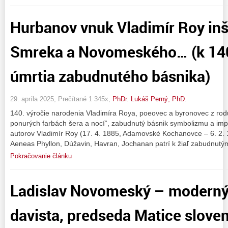
Hurbanov vnuk Vladimír Roy inšp
Smreka a Novomeského… (k 140
úmrtia zabudnutého básnika)
29. apríla 2025, Prečítané 1 345x,
PhDr. Lukáš Perný, PhD.
140. výročie narodenia Vladimíra Roya, poeovec a byronovec z r
ponurých farbách šera a nocí“, zabudnutý básnik symbolizmu a imp
autorov Vladimír Roy (17. 4. 1885, Adamovské Kochanovce – 6. 2.
Aeneas Phyllon, Dúžavin, Havran, Jochanan patrí k žiaľ zabudnut
Pokračovanie článku
Ladislav Novomeský – moderný
davista, predseda Matice sloven