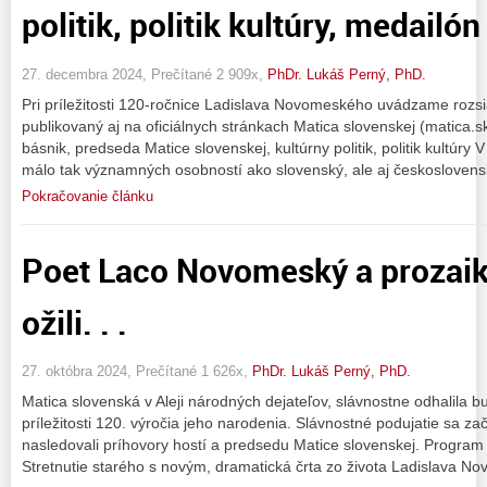
politik, politik kultúry, medailó
27. decembra 2024, Prečítané 2 909x,
PhDr. Lukáš Perný, PhD.
Pri príležitosti 120-ročnice Ladislava Novomeského uvádzame rozs
publikovaný aj na oficiálnych stránkach Matica slovenskej (matica
básnik, predseda Matice slovenskej, kultúrny politik, politik kultúry
málo tak významných osobností ako slovenský, ale aj českoslovens
Pokračovanie článku
Poet Laco Novomeský a prozaik
ožili. . .
27. októbra 2024, Prečítané 1 626x,
PhDr. Lukáš Perný, PhD.
Matica slovenská v Aleji národných dejateľov, slávnostne odhalila 
príležitosti 120. výročia jeho narodenia. Slávnostné podujatie sa z
nasledovali príhovory hostí a predsedu Matice slovenskej. Program
Stretnutie starého s novým, dramatická črta zo života Ladislava 