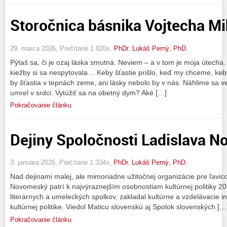
Storočnica básnika Vojtecha Mi
29. marca 2026, Prečítané 1 020x,
PhDr. Lukáš Perný, PhD.
Pýtaš sa, či je ozaj láska smutná. Neviem – a v tom je moja útecha. …
kiežby si sa nespytovala… Keby šťastie prišlo, keď my chceme, keby
by šťastia v tepnách zeme, ani lásky nebolo by v nás. Náhlime sa 
umrel v srdci. Vytúžiť sa na obetný dym? Aké […]
Pokračovanie článku
Dejiny Spoločnosti Ladislava 
3. januára 2026, Prečítané 1 334x,
PhDr. Lukáš Perný, PhD.
Nad dejinami malej, ale mimoriadne užitočnej organizácie pre ľavi
Novomeský patrí k najvýraznejším osobnostiam kultúrnej politiky 20. 
literárnych a umeleckých spolkov, zakladal kultúrne a vzdelávacie inš
kultúrnej politike. Viedol Maticu slovenskú aj Spolok slovenských […
Pokračovanie článku