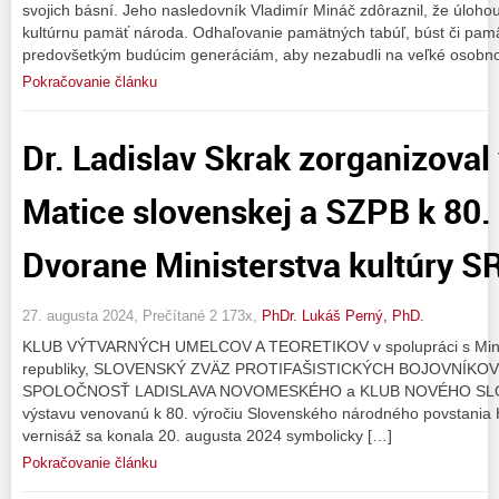
svojich básní. Jeho nasledovník Vladimír Mináč zdôraznil, že úloho
kultúrnu pamäť národa. Odhaľovanie pamätných tabúľ, búst či pamä
predovšetkým budúcim generáciám, aby nezabudli na veľké osobnos
Pokračovanie článku
Dr. Ladislav Skrak zorganizoval
Matice slovenskej a SZPB k 80.
Dvorane Ministerstva kultúry S
27. augusta 2024, Prečítané 2 173x,
PhDr. Lukáš Perný, PhD.
KLUB VÝTVARNÝCH UMELCOV A TEORETIKOV v spolupráci s Minist
republiky, SLOVENSKÝ ZVÄZ PROTIFAŠISTICKÝCH BOJOVNÍKOV
SPOLOČNOSŤ LADISLAVA NOVOMESKÉHO a KLUB NOVÉHO SLOVA 
výstavu venovanú k 80. výročiu Slovenského národného povstan
vernisáž sa konala 20. augusta 2024 symbolicky […]
Pokračovanie článku