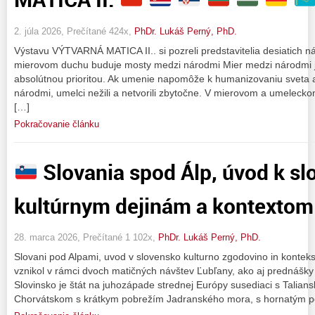
2. júla 2026, Prečítané 424x,
PhDr. Lukáš Perný, PhD.
Výstavu VÝTVARNÁ MATICA II.. si pozreli predstavitelia desiatich ná
mierovom duchu buduje mosty medzi národmi Mier medzi národmi 
absolútnou prioritou. Ak umenie napomôže k humanizovaniu sveta 
národmi, umelci nežili a netvorili zbytočne. V mierovom a umeleck
[…]
Pokračovanie článku
Slovania spod Álp, úvod k s
kultúrnym dejinám a kontextom
28. marca 2026, Prečítané 1 102x,
PhDr. Lukáš Perný, PhD.
Slovani pod Alpami, uvod v slovensko kulturno zgodovino in kontek
vznikol v rámci dvoch matičných návštev Ľubľany, ako aj prednášky
Slovinsko je štát na juhozápade strednej Európy susediaci s Tal
Chorvátskom s krátkym pobrežím Jadranského mora, s hornatým p