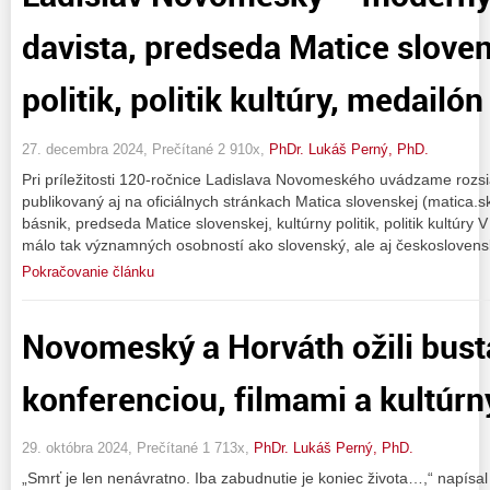
davista, predseda Matice sloven
politik, politik kultúry, medailó
27. decembra 2024, Prečítané 2 910x,
PhDr. Lukáš Perný, PhD.
Pri príležitosti 120-ročnice Ladislava Novomeského uvádzame rozs
publikovaný aj na oficiálnych stránkach Matica slovenskej (matica
básnik, predseda Matice slovenskej, kultúrny politik, politik kultúry
málo tak významných osobností ako slovenský, ale aj českoslovens
Pokračovanie článku
Novomeský a Horváth ožili bust
konferenciou, filmami a kultú
29. októbra 2024, Prečítané 1 713x,
PhDr. Lukáš Perný, PhD.
„Smrť je len nenávratno. Iba zabudnutie je koniec života…,“ napísa