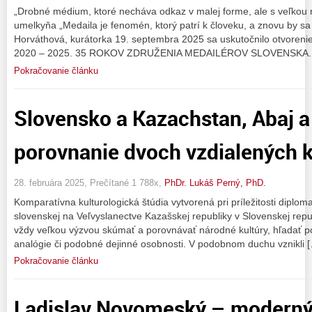
„Drobné médium, ktoré necháva odkaz v malej forme, ale s veľko
umelkyňa „Medaila je fenomén, ktorý patrí k človeku, a znovu by sa 
Horváthová, kurátorka 19. septembra 2025 sa uskutočnilo otvor
2020 – 2025. 35 ROKOV ZDRUŽENIA MEDAILÉROV SLOVENSKA. M
Pokračovanie článku
Slovensko a Kazachstan, Abaj a 
porovnanie dvoch vzdialených k
28. februára 2025, Prečítané 1 788x,
PhDr. Lukáš Perný, PhD.
Komparatívna kulturologická štúdia vytvorená pri príležitosti diplom
slovenskej na Veľvyslanectve Kazašskej republiky v Slovenskej republ
vždy veľkou výzvou skúmať a porovnávať národné kultúry, hľadať pod
analógie či podobné dejinné osobnosti. V podobnom duchu vznikli 
Pokračovanie článku
Ladislav Novomeský – moderný