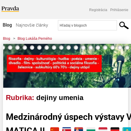
Registrácia
Prihlásenie
Blog
Najnovšie články
Najčítanejšie články
Blog
>
Blog Lukáša Perného
Najkomentovanejšie články
Zoznam blogov
Komerčné blogy
Rubrika:
dejiny umenia
Medzinárodný úspech výstavy
MATICA II.