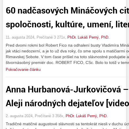
60 nadčasových Mináčových cit
spoločnosti, kultúre, umení, lite
11. augusta 2024, Prečítané 3 271x,
PhDr. Lukáš Perný, PhD.
Pred dvomi rokmi bol Robert Fico na odhalení busty Vladimíra Mináč
jak vtáci nedozerní, a je to už dva roky, čo sme spolu s matičiarmi o
Rimavskej Sobote. V tom čase prišiel na toto slávnostné podujatie a
štvornásobný premiér doc. ROBERT FICO, CSc. Bolo to totiž v tem
Pokračovanie článku
Anna Hurbanová-Jurkovičová – 
Aleji národných dejateľov [video
2. augusta 2024, Prečítané 3 358x,
PhDr. Lukáš Perný, PhD.
Tradičné matičné augustové slávnosti sa tentokrát niesli v duchu úct