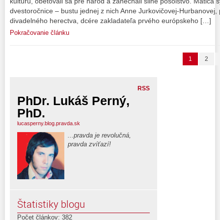
kultúru, obetovali sa pre národ a zanechali silné posolstvo. Matica sy
dvestoročnice – bustu jednej z nich Anne Jurkovičovej-Hurbanovej,
divadelného herectva, dcére zakladateľa prvého európskeho […]
Pokračovanie článku
1
2
RSS
PhDr. Lukáš Perný,
PhD.
lucasperny.blog.pravda.sk
...pravda je revolučná,
pravda zvíťazí!
Štatistiky blogu
Počet článkov: 382