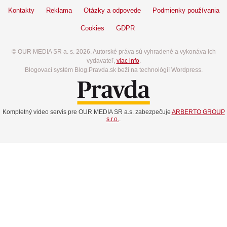
Kontakty
Reklama
Otázky a odpovede
Podmienky používania
Cookies
GDPR
© OUR MEDIA SR a. s. 2026. Autorské práva sú vyhradené a vykonáva ich
vydavateľ,
viac info
.
Blogovací systém Blog.Pravda.sk beží na technológií Wordpress.
Kompletný video servis pre OUR MEDIA SR a.s. zabezpečuje
ARBERTO GROUP
s.r.o.
.