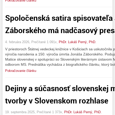
Pokračovanie článku
Spoločenská satira spisovateľa
Záborského má nadčasový pre
4. februára 2026, Prečítané 1 091x,
PhDr. Lukáš Perný, PhD.
V priestoroch Štátnej vedeckej knižnice v Košiciach sa uskutočnila pr
výročia narodenia a 150. výročia úmrtia Jonáša Záborského. Poduj
Matice slovenskej v spolupráci so Slovenským literárnym ústavom M
odborom MS. Prednáška vychádza z biografického článku, ktorý bol
Pokračovanie článku
Dejiny a súčasnosť slovenskej 
tvorby v Slovenskom rozhlase
19. septembra 2025, Prečítané 1 373x,
PhDr. Lukáš Perný, PhD.