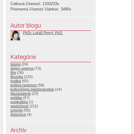
Celková čítanosť: 1333233x
Priemerná čítanosť článkov: 3490x
Autor blogu
PhDr. Lukáš Perný, PhD.
Kategórie
básne
(24)
dejiny umenia
(73)
film
(26)
filozofia
(125)
hudba
(55)
kultúra regiónov
(59)
kulturológia medzinárodne
(14)
Nezaradené
(23)
politika
(57)
popkultúra
(1)
spoločnosť
(211)
umenie
(55)
železnice
(3)
Archív