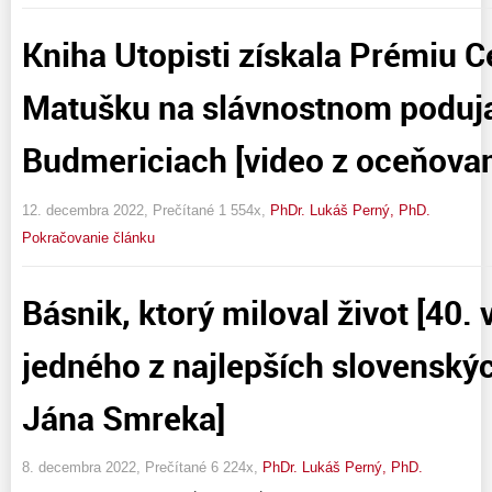
Kniha Utopisti získala Prémiu 
Matušku na slávnostnom poduja
Budmericiach [video z oceňovan
12. decembra 2022, Prečítané 1 554x,
PhDr. Lukáš Perný, PhD.
Pokračovanie článku
Básnik, ktorý miloval život [40.
jedného z najlepších slovenský
Jána Smreka]
8. decembra 2022, Prečítané 6 224x,
PhDr. Lukáš Perný, PhD.