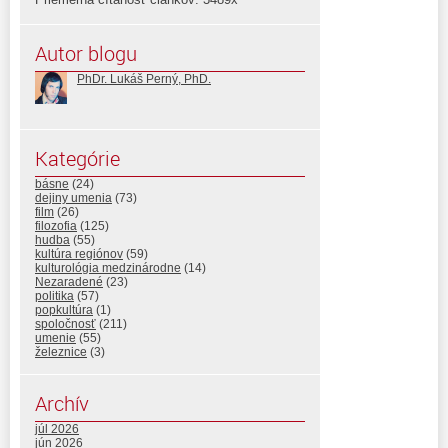
Autor blogu
PhDr. Lukáš Perný, PhD.
Kategórie
básne
(24)
dejiny umenia
(73)
film
(26)
filozofia
(125)
hudba
(55)
kultúra regiónov
(59)
kulturológia medzinárodne
(14)
Nezaradené
(23)
politika
(57)
popkultúra
(1)
spoločnosť
(211)
umenie
(55)
železnice
(3)
Archív
júl 2026
jún 2026