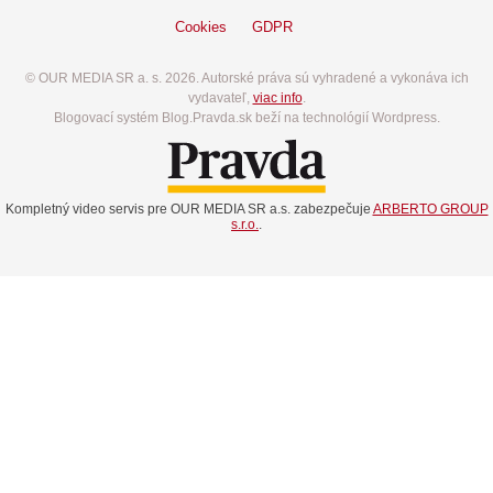
Cookies
GDPR
© OUR MEDIA SR a. s. 2026. Autorské práva sú vyhradené a vykonáva ich
vydavateľ,
viac info
.
Blogovací systém Blog.Pravda.sk beží na technológií Wordpress.
Kompletný video servis pre OUR MEDIA SR a.s. zabezpečuje
ARBERTO GROUP
s.r.o.
.