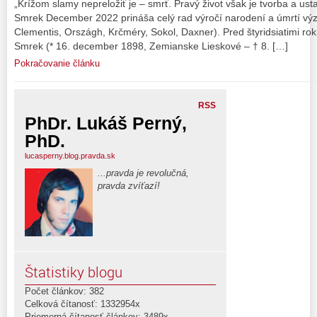
„Krížom slamy nepreložiť je – smrť. Pravý život však je tvorba a ust
Smrek December 2022 prináša celý rad výročí narodení a úmrtí vý
Clementis, Országh, Krčméry, Sokol, Daxner). Pred štyridsiatimi rokm
Smrek (* 16. december 1898, Zemianske Lieskové – † 8. […]
Pokračovanie článku
RSS
PhDr. Lukáš Perný,
PhD.
lucasperny.blog.pravda.sk
...pravda je revolučná,
pravda zvíťazí!
Štatistiky blogu
Počet článkov: 382
Celková čítanosť: 1332954x
Priemerná čítanosť článkov: 3489x