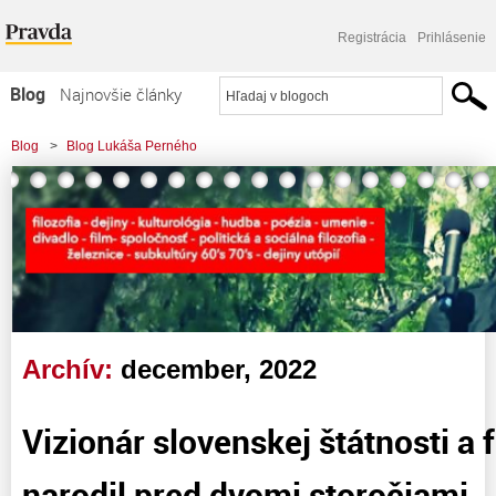
Registrácia
Prihlásenie
Blog
Najnovšie články
Najčítanejšie články
Blog
>
Blog Lukáša Perného
Najkomentovanejšie články
Zoznam blogov
Komerčné blogy
Archív:
december, 2022
Vizionár slovenskej štátnosti a 
narodil pred dvomi storočiami