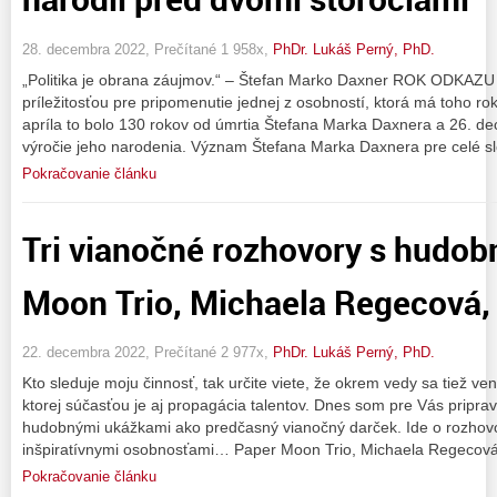
28. decembra 2022, Prečítané 1 958x,
PhDr. Lukáš Perný, PhD.
„Politika je obrana záujmov.“ – Štefan Marko Daxner ROK ODK
príležitosťou pre pripomenutie jednej z osobností, ktorá má toho ro
apríla to bolo 130 rokov od úmrtia Štefana Marka Daxnera a 26. d
výročie jeho narodenia. Význam Štefana Marka Daxnera pre celé s
Pokračovanie článku
Tri vianočné rozhovory s hudob
Moon Trio, Michaela Regecová,
22. decembra 2022, Prečítané 2 977x,
PhDr. Lukáš Perný, PhD.
Kto sleduje moju činnosť, tak určite viete, že okrem vedy sa tiež ve
ktorej súčasťou je aj propagácia talentov. Dnes som pre Vás priprav
hudobnými ukážkami ako predčasný vianočný darček. Ide o rozhov
inšpiratívnymi osobnosťami… Paper Moon Trio, Michaela Regecová
Pokračovanie článku