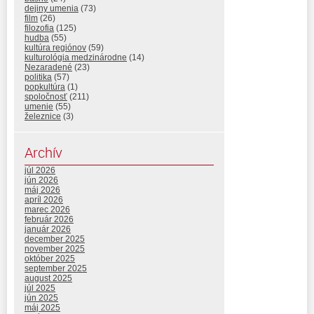
dejiny umenia
(73)
film
(26)
filozofia
(125)
hudba
(55)
kultúra regiónov
(59)
kulturológia medzinárodne
(14)
Nezaradené
(23)
politika
(57)
popkultúra
(1)
spoločnosť
(211)
umenie
(55)
železnice
(3)
Archív
júl 2026
jún 2026
máj 2026
apríl 2026
marec 2026
február 2026
január 2026
december 2025
november 2025
október 2025
september 2025
august 2025
júl 2025
jún 2025
máj 2025