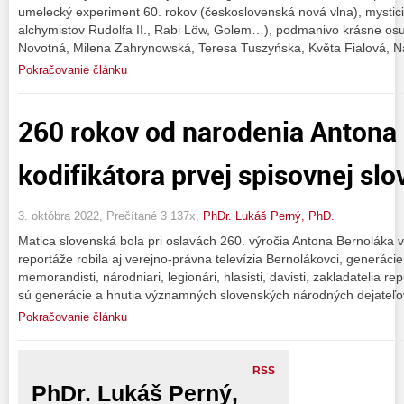
umelecký experiment 60. rokov (československá nová vlna), mystic
alchymistov Rudolfa II., Rabi Löw, Golem…), podmanivo krásne os
Novotná, Milena Zahrynowská, Teresa Tuszyńska, Květa Fialová, Na
Pokračovanie článku
260 rokov od narodenia Antona
kodifikátora prvej spisovnej sl
3. októbra 2022, Prečítané 3 137x,
PhDr. Lukáš Perný, PhD.
Matica slovenská bola pri oslavách 260. výročia Antona Bernoláka 
reportáže robila aj verejno-právna televízia Bernolákovci, generácie 
memorandisti, národniari, legionári, hlasisti, davisti, zakladatelia re
sú generácie a hnutia významných slovenských národných dejateľo
Pokračovanie článku
RSS
PhDr. Lukáš Perný,