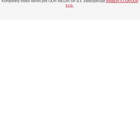
Kompletný video servis pre OUR MEDIA SR a.s. zabezpečuje
ARBERTO GROUP
s.r.o.
.