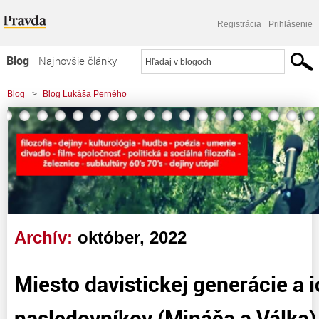
Registrácia
Prihlásenie
Blog
Najnovšie články
Najčítanejšie články
Blog
>
Blog Lukáša Perného
Najkomentovanejšie články
Zoznam blogov
Komerčné blogy
Archív:
október, 2022
Miesto davistickej generácie a 
nasledovníkov (Mináča a Válka)