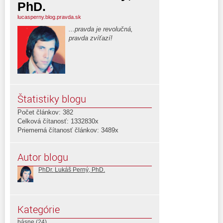
PhD.
lucasperny.blog.pravda.sk
...pravda je revolučná,
pravda zvíťazí!
Štatistiky blogu
Počet článkov: 382
Celková čítanosť: 1332830x
Priemerná čítanosť článkov: 3489x
Autor blogu
PhDr. Lukáš Perný, PhD.
Kategórie
básne
(24)