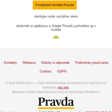
Predplatné denníka Pravda
sledujte naše sociálne siete
stiahnite si aplikáciu a čítajte Pravdu pohodlne aj v
mobile
Kontakty
Reklama
Otázky a odpovede
Podmienky používania
Cookies
GDPR
© OUR MEDIA SR a. s. 2026. Autorské práva sú vyhradené a vykonáva ich
vydavateľ,
viac info
.
Blogovací systém Blog.Pravda.sk beží na technológií Wordpress.