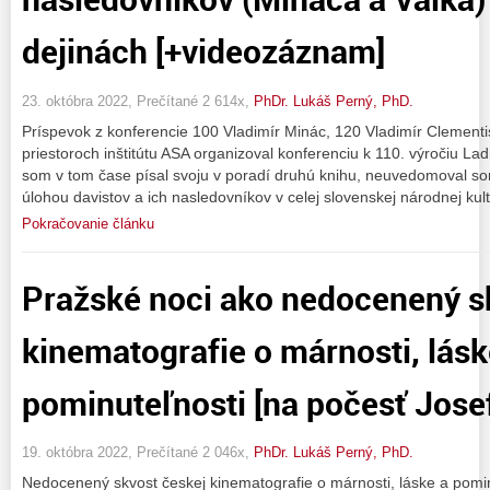
dejinách [+videozáznam]
23. októbra 2022, Prečítané 2 614x,
PhDr. Lukáš Perný, PhD.
​Príspevok z konferencie 100 Vladimír Minác, 120 Vladimír Clement
priestoroch inštitútu ASA organizoval konferenciu k 110. výročiu L
som v tom čase písal svoju v poradí druhú knihu, neuvedomoval som 
úlohou davistov a ich nasledovníkov v celej slovenskej národnej kul
Pokračovanie článku
Pražské noci ako nedocenený s
kinematografie o márnosti, lásk
pominuteľnosti [na počesť Jose
19. októbra 2022, Prečítané 2 046x,
PhDr. Lukáš Perný, PhD.
Nedocenený skvost českej kinematografie o márnosti, láske a pomin