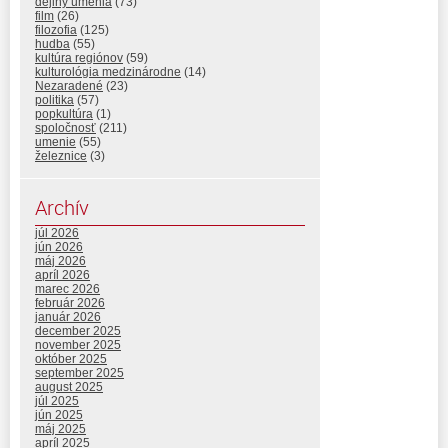
dejiny umenia
(73)
film
(26)
filozofia
(125)
hudba
(55)
kultúra regiónov
(59)
kulturológia medzinárodne
(14)
Nezaradené
(23)
politika
(57)
popkultúra
(1)
spoločnosť
(211)
umenie
(55)
železnice
(3)
Archív
júl 2026
jún 2026
máj 2026
apríl 2026
marec 2026
február 2026
január 2026
december 2025
november 2025
október 2025
september 2025
august 2025
júl 2025
jún 2025
máj 2025
apríl 2025