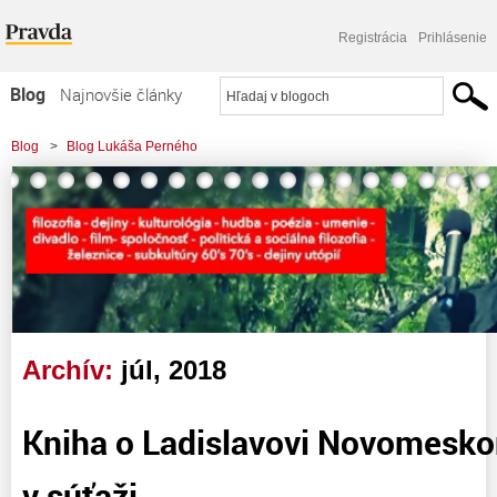
Registrácia
Prihlásenie
Blog
Najnovšie články
Najčítanejšie články
Blog
>
Blog Lukáša Perného
Najkomentovanejšie články
Zoznam blogov
Komerčné blogy
Archív:
júl, 2018
Kniha o Ladislavovi Novomesk
v súťaži