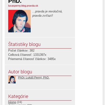
PhD.
lucasperny.blog.pravda.sk
...pravda je revolučná,
pravda zvíťazí!
Štatistiky blogu
Počet článkov: 382
Celková čítanosť: 1331397x
Priemerná čítanosť článkov: 3485x
Autor blogu
PhDr. Lukáš Perný, PhD.
Kategórie
básne
(24)