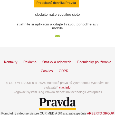
Predplatné denníka Pravda
sledujte naše sociálne siete
stiahnite si aplikáciu a čítajte Pravdu pohodlne aj v
mobile
Kontakty
Reklama
Otázky a odpovede
Podmienky používania
Cookies
GDPR
© OUR MEDIA SR a. s. 2026. Autorské práva sú vyhradené a vykonáva ich
vydavateľ,
viac info
.
Blogovací systém Blog.Pravda.sk beží na technológií Wordpress.
Kompletný video servis pre OUR MEDIA SR a.s. zabezpečuje
ARBERTO GROUP