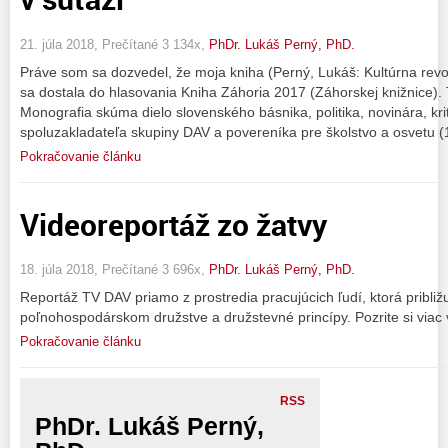
21. júla 2018, Prečítané 3 134x,
PhDr. Lukáš Perný, PhD.
Práve som sa dozvedel, že moja kniha (Perný, Lukáš: Kultúrna re
sa dostala do hlasovania Kniha Záhoria 2017 (Záhorskej knižnice). 
Monografia skúma dielo slovenského básnika, politika, novinára, krit
spoluzakladateľa skupiny DAV a povereníka pre školstvo a osvetu 
Pokračovanie článku
Videoreportáž zo žatvy
18. júla 2018, Prečítané 3 696x,
PhDr. Lukáš Perný, PhD.
Reportáž TV DAV priamo z prostredia pracujúcich ľudí, ktorá približu
poľnohospodárskom družstve a družstevné princípy. Pozrite si viac 
Pokračovanie článku
RSS
PhDr. Lukáš Perný,