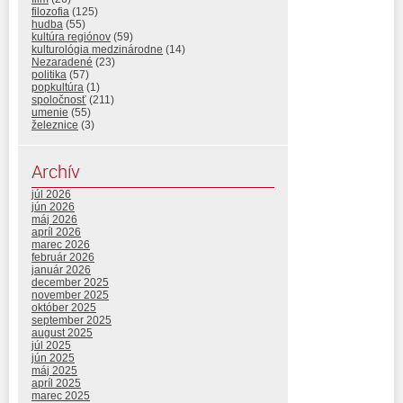
filozofia
(125)
hudba
(55)
kultúra regiónov
(59)
kulturológia medzinárodne
(14)
Nezaradené
(23)
politika
(57)
popkultúra
(1)
spoločnosť
(211)
umenie
(55)
železnice
(3)
Archív
júl 2026
jún 2026
máj 2026
apríl 2026
marec 2026
február 2026
január 2026
december 2025
november 2025
október 2025
september 2025
august 2025
júl 2025
jún 2025
máj 2025
apríl 2025
marec 2025