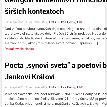
širších kontextoch
31. mája 2026, Prečítané 687x,
PhDr. Lukáš Perný, PhD.
Nad veľkou stavbou svetových dejín stojí Hegel a nazerá na dialekti
a pre aký cieľ sa to všetko deje. Prvých 50 strán prekladu Hegla do 
každého, kto hľadá slová, ktoré už boli vyslovené, len akoby sa n
ale zabudnutú, akoby z minulého života poznanú správnu […]
Pokračovanie článku
Pocta „synovi sveta“ a poetovi b
Jankovi Kráľovi
28. mája 2026, Prečítané 942x,
PhDr. Lukáš Perný, PhD.
V Matici slovenskej ožil poet búrlivák JANKO KRÁĽ: Podujatia k Janko
intelektuálne a umelecké elity. Slovenský literárny ústav MS pripravi
Janka Kráľa, pripomenuli si ho aj matičiari v Košiciach a Zlatých M