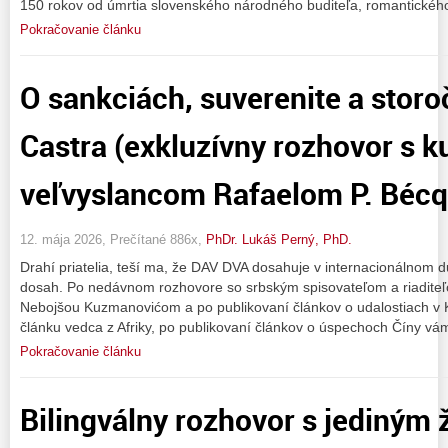
150 rokov od úmrtia slovenského národného buditeľa, romantickéh
Pokračovanie článku
O sankciách, suverenite a storoč
Castra (exkluzívny rozhovor s
veľvyslancom Rafaelom P. Béc
12. mája 2026, Prečítané 886x,
PhDr. Lukáš Perný, PhD.
Drahí priatelia, teší ma, že DAV DVA dosahuje v internacionálnom
dosah. Po nedávnom rozhovore so srbským spisovateľom a riadite
Nebojšou Kuzmanovićom a po publikovaní článkov o udalostiach v 
článku vedca z Afriky, po publikovaní článkov o úspechoch Číny v
Pokračovanie článku
Bilingválny rozhovor s jediným 