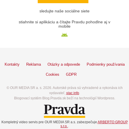
sledujte naše sociálne siete
stiahnite si aplikáciu a čítajte Pravdu pohodlne aj v
mobile
Kontakty
Reklama
Otázky a odpovede
Podmienky používania
Cookies
GDPR
© OUR MEDIA SR a. s. 2026. Autorské práva sú vyhradené a vykonáva ich
vydavateľ,
viac info
.
Blogovací systém Blog.Pravda.sk beží na technológií Wordpress.
Kompletný video servis pre OUR MEDIA SR a.s. zabezpečuje
ARBERTO GROUP
s.r.o.
.