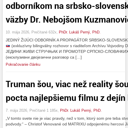
odborníkom na srbsko-slovensk
väzby Dr. Nebojšom Kuzmanov
10. mája 2026, Prečítané 632x,
PhDr. Lukáš Perný, PhD.
JEDINÝ ŽIJÚCI ODBORNÍK A PROPAGÁTOR SRBSKO-SLOVEN
(exkluzívny bilingválny rozhovor s riaditeľom Archívu Vojvo
ЈЕДИНИ ЖИВИ СТРУЧЊАК И ПРОМОТЕР СРПСКО-СЛОВАЧКИ
(ексклузивни двојезични разговор са […]
Pokračovanie článku
Truman šou, viac než reality šou
pocta najlepšiemu filmu z dejín
7. mája 2026, Prečítané 1 185x,
PhDr. Lukáš Perný, PhD.
„V tomto svete nie je viac pravdy, než v tom, ktorý som pre teba stvo
podvody.“ – Christof Venované od MATRIXU odpojenému hercovi Jim