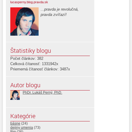
lucasperny.blog.pravda.sk
...pravda je revolučná,
pravda zvíťazí!
Štatistiky blogu
Počet článkov: 382
Celková čítanosť: 1331942x
Priemerná čítanosť článkov: 3487x
Autor blogu
PhDr. Lukáš Perný, PhD.
Kategórie
básne
(24)
dejiny umenia
(73)
film
(26)