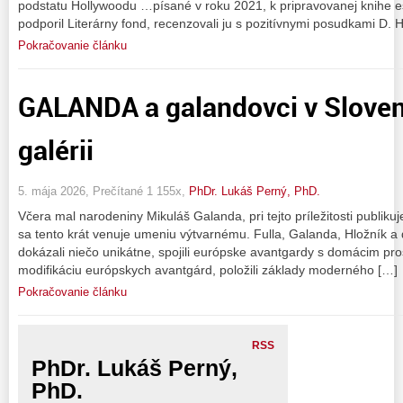
podstatu Hollywoodu …písané v roku 2021, k pripravovanej knihe e
podporil Literárny fond, recenzovali ju s pozitívnymi posudkami D. H
Pokračovanie článku
GALANDA a galandovci v Sloven
galérii
5. mája 2026, Prečítané 1 155x,
PhDr. Lukáš Perný, PhD.
Včera mal narodeniny Mikuláš Galanda, pri tejto príležitosti publik
sa tento krát venuje umeniu výtvarnému. Fulla, Galanda, Hložník a 
dokázali niečo unikátne, spojili európske avantgardy s domácim pros
modifikáciu európskych avantgárd, položili základy moderného […]
Pokračovanie článku
RSS
PhDr. Lukáš Perný,
PhD.