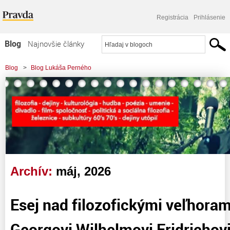
Registrácia
Prihlásenie
Blog
Najnovšie články
Najčítanejšie články
Blog
>
Blog Lukáša Perného
Najkomentovanejšie články
Zoznam blogov
Komerčné blogy
Archív:
máj, 2026
Esej nad filozofickými veľhoram
Georgovi Wilhelmovi Fridrichovi