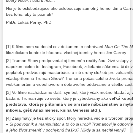
dobrý večer, i dobrú noc..
.“
Nie je to oslobodzujúce ako oslobodzuje samotný humor Jima Carr
bez toho, aby to poznali?
PhDr. Lukáš Perný, PhD.
[1] K filmu som sa dostal cez dokument o nahrávaní
Man On The M
filozofickom kontexte hľadania vlastnej identity herec Jim Carrey.
[2] Truman Show predpovedal aj fenomén reality šou, živé vstupy z
napokon nielen to. Instagram, Facebook, zdieľanie súkromia či diev
poplatok predvádzajú masturbáciu a iné druhy služieb pre zákazníka
všadeprítomná Truman Show? Trumana počas celého života prenas
webkamerám a videohovorom dobrovoľne oddávame a všetko zos
[3] Vo filme nachádzame ďalší symbol, ktorý však možno hľadať aj 
bádaní. Truman žije vo svete, ktorý je vybudovaný ako
veľká kopul
predstava, ktorá je prítomná v celom rade náboženstiev a mytol
inkovia, grék Anaximenes, kniha Genesis atď.).
[4] Zaujímavý je tiež etický spor, ktorý herečka vedie s tvorcom pro
– Si podvodník a manipulátor a to čo si urobil Trumanovi je odpor
a jeho život zmeniť v pochybnú frašku? Nikdy si sa necítil vinný?