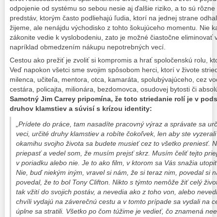
odpojenie od systému so sebou nesie aj ďalšie riziko, a to sú rôzne 
predstáv, ktorým často podliehajú ľudia, ktorí na jednej strane odh
žijeme, ale nenájdu východisko z tohto šokujúceho momentu. Nie 
zákonite vedie k vyslobodeniu, zato je možné čiastočne eliminovať 
napríklad obmedzením nákupu nepotrebných vecí.
Cestou ako prežiť je zvoliť si kompromis a hrať spoločenskú rolu, k
Veď napokon všetci sme svojim spôsobom herci, ktorí v živote stried
milenca, učiteľa, mentora, otca, kamaráta, spolubývajúceho, cez vod
cestára, policajta, milionára, bezdomovca, osudovej bytosti či abso
Samotný Jim Carrey pripomína, že toto striedanie rolí je v pod
druhov klamstiev a súvisí s krízou identity:
„Prídete do práce, tam nasadíte pracovný výraz a správate sa ur
veci, určité druhy klamstiev a robíte čokoľvek, len aby ste vyzeral
okamihu svojho života sa budete musieť cez to všetko preniesť. N
priepasť a vedel som, že musím prejsť skrz. Musím čeliť tejto pri
v poriadku alebo nie. Je to ako film, v ktorom sa Vás snažia utopi
Nie, buď niekým iným, vravel si nám, že si teraz nim, povedal si n
povedal, že to bol Tony Clifton. Nikto s týmto nemôže žiť celý život
tak vžití do svojich postáv, a nevedia ako z toho von, alebo neved
chvíli vydajú na záverečnú cestu a v tomto prípade sa vydali na c
úplne sa stratili. Všetko po čom túžime je vedieť, čo znamená nee