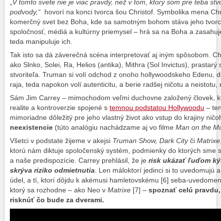
„
V tomto svete nie je viac pravdy, než v tom, ktorý som pre teba stvo
podvody,“
hovorí na konci tvorca šou Christof. Symbolika mena Ch
komerčný svet bez Boha, kde sa samotným bohom stáva jeho tvorc
spoločnosť, médiá a kultúrny priemysel – hrá sa na Boha a zasahu
teda manipuluje ich.
Tak isto sa dá záverečná scéna interpretovať aj iným spôsobom. Ch
ako Slnko, Solei, Ra, Helios (antika), Mithra (Sol Invictus), prastar
stvoriteľa. Truman si volí odchod z onoho hollywoodskeho Edenu,
raja, teda napokon volí autenticitu, a berie radšej ničotu a neistotu, n
Sám Jim Carrey – mimochodom veľmi duchovne založený človek, kto
realite a kontroverzie spojené s
temnou podstatou Hollywoodu
– te
mimoriadne dôležitý pre jeho vlastný život ako vstup do krajiny nič
neexistencie
(túto analógiu nachádzame aj vo filme
Man on the M
Všetci v podstate žijeme v akejsi
Truman Show, Dark City
či
Matrixe
ktorú nám diktuje spoločenský systém, podmienky do ktorých sme sa
a naše predispozície. Carrey prehlásil, že je
risk ukázať ľuďom ký
skrýva riziko odmietnutia
. Len máloktorí jedinci si to uvedomujú 
údel, a tí, ktorí dôjdu k akémusi hamletovskému [6] seba-uvedome
ktorý sa rozhodne – ako Neo v
Matrixe
[7] –
spoznať celú pravdu, 
risknúť čo bude za dverami.