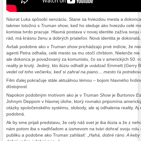
Návrat Luka spôsobí senzáciu. Stane sa hviezdou mesta a dokonc
takmer totožnú s
Truman show
, keď ho sleduje ako hviezdu celé m
komisia tvrdo pracuje. Hlavná postava v novej identite zažíva svoj
rád, má krásnu ženu a dobrých priateľov. Nová identita je dokonalá.
Avšak podobne ako v
Truman show
prichádzajú prvé indície, že nie
agenti Petra odhalia, celé mesto sa mu otočí chrbtom. Nielenže nie 
ale dokonca je považovaný za komunistu, čo sa v amerických 50. 
reality je krutý. Jediný, kto ilúziu odhalil je uvádzač Emmett (Gerry B
vedel od toho večierku, keď si zahral na piano… mesto ťa potrebova
Film ďalej pokračuje stále aktuálnou témou – bojom hlavného hrdin
dôstojnosť.
Napokon podobným motívom ako je v
Truman Show
je Burtonov
Ed
Johnym Deppom v hlavnej úlohe, ktorý rovnako pripomína americký 
otázky spoločenského systému, slobody, ale aj odhalenia reality. Aj es
podobná.
Ak by sme prijali predstavu, že celý náš svet je iba ilúzia a že z neh
nám potom iba s nadhľadom a úsmevom na tvári dohrať svoju rolu 
publiku a podobne ako Truman zahlásiť: „
Hahá, dobré ráno. A keby 