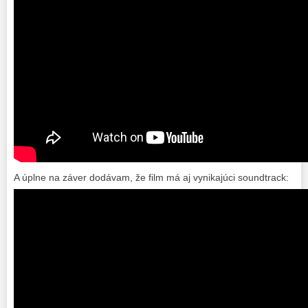
A úplne na záver dodávam, že film má aj vynikajúci soundtrack: