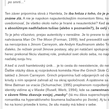
po smrti…“
Ten záver pripomína slová z Hamleta, že
iba
hrôza z toho, čo je p
známe zlá
.
A nie je napokon najautentickejším momentom filmu, k
uvedomovať, že všetko okolo neho je hrané a neautentické? Keď
z
s absolútnym nadhľadom tušiac (alebo s poznaním?), že celý 
To je jeho víťazstvo, prejav autenticity v nereálne. Je to presne to i
nahrávania
Man On The Moon
(Forman, 1999), keď presvedčil sa
sa nerozpráva s Jimom Carreyom, ale Andym Kaufmanom alebo Tony
ďaleko, že režisér prosil Jimove postavy, aby pri natáčaní spolupraco
herec prekonal fikciu vlastnej role, prekukol svet okolo seba, no napr
naďalej svoju hru.
A keď si zvolí hamletovský únik… je to cesta do neexistencie, do ne
Ďalšie otázky dáva aj rozprávková komédia
How the Grinch Stole 
taktiež s Jimom Carreyom. Grinch pripomína ľudí odpojených od civil
krivdy s ním spojené zahnali až na okraj spoločnosti. A opätovne sa
filme
Batman sa vracia
(Schumacher, 1995) preplnenom rozpolteným
identity vidíme aj v
Maske
(Rusell, Werb, 1994), kde sa z
amestnane
v závere filmu zbavuje svojej „masky“
(tá mu dáva superschopno
romantika na hyperaktívneho šoumena bažiaceho po živote). Aj tu si 
ho na konci privedie k tomu, že silu masky má kdesi v sebe.