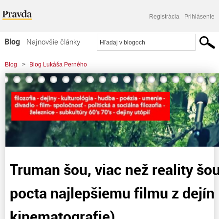
Registrácia
Prihlásenie
Blog
Najnovšie články
Najčítanejšie články
Blog
>
Blog Lukáša Perného
Najkomentovanejšie články
>
Truman šou, viac než reality šou (filozofická pocta najlepšiemu filmu z dejín
Zoznam blogov
kinematografie)
Komerčné blogy
Truman šou, viac než reality šou
pocta najlepšiemu filmu z dejín
kinematografie)