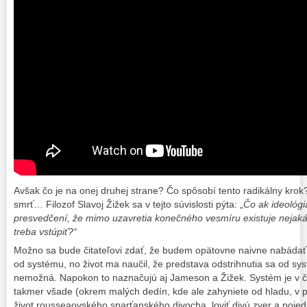
Avšak čo je na onej druhej strane? Čo spôsobí tento radikálny krok?
smrť… Filozof Slavoj Žižek sa v tejto súvislosti pýta: „
Čo ak ideológ
presvedčení, že mimo uzavretia konečného vesmíru existuje nejaká „
treba vstúpiť?“
Možno sa bude čitateľovi zdať, že budem opätovne naivne nabádať 
od systému, no život ma naučil, že predstava odstrihnutia sa od sy
nemožná. Napokon to naznačujú aj Jameson a Žižek. Systém je v ča
takmer všade (okrem malých dedín, kde ale zahyniete od hladu, v p
život rousseaovského sparťanského divocha, loviť divú zver a pojed