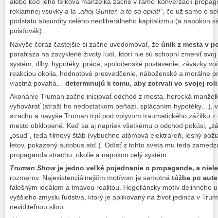
alebo keď jeho fejková manželka začne v rámci konverzácií propago
reklamnej vsuvky a la
„ahoj Gunter, a to sa oplatí“
, čo už samo o s
podstatu absurdity celého neoliberálneho kapitalizmu (a napokon 
poisťovák).
Navyše čoraz častejšie si začne uvedomovať, že
únik z mesta v p
parafráza na zacyklené životy ľudí, ktorí nie sú schopní zmeniť svoj
systém, dlhy, hypotéky, práca, spoločenské postavenie, záväzky vo
reakciou okolia, hodnotové presvedčenie, náboženské a morálne pri
vlastná povaha…
determinujú k tomu, aby zotrvali vo svojej roli
Akonáhle Truman začne iniciovať odchod z mesta, herecká manžel
vyhovárať (straší ho nedostatkom peňazí, splácaním hypotéky…), 
strachu a navyše Truman trpí pod vplyvom traumatického zážitku z d
mesto obklopené. Keď sa aj napriek všetkému o odchod pokúsi, „
„osud“, teda filmový štáb (vybuchne atómová elektráreň, lesný poži
letov, pokazený autobus atď.). Odísť z tohto sveta mu teda zamed
propaganda strachu, okolie a napokon celý systém.
Truman Show
je jedno veľké pojednanie o propagande, a niele
rozmerov. Najexistenciálnejším motívom je samotná
túžba po aute
falošným ideálom a tmavou realitou. Hegeliánsky motív dejinného 
vyššieho zmyslu ľudstva, ktorý je aplikovaný na život jedinca v T
neviditeľnou silou.