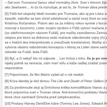
– Dal som Trumanovi šancu viesť normálny život. Svet v ktorom žije
ako Seahaven… to čo ťa rozrušuje, je asi to, že Truman dáva predn
[5] Fidži bol utopický ideál rovnako pre Trumana, ako aj pre Listra z
trpaslík,
nakoľko sa tam chcel odsťahovať a začať nový život so sv
Kristínou Kočanskou. Potom ako sa za milióny rokov vyvinie z kocú
mixnutý s kocúrom), Lister svojimi výrokmi o Fidži vytvorí mačacie 
(so zdeformovaným názvom Fušál), pre mačky zasnúbenou Zemou,
utópiou pre ktorú sa dokonca vedú mačacie náboženské vojny (čo je
sa v histórii dez-interpretovalo a zneužívalo kresťanstvo). Mačky si 
vytvoria vlastnú náboženskú koncepciu v ktorej sa Lister stane samo
odvedie na Fušál, teda Fidži.
[6] Byť, a či nebyť! kto mi odpovie… Len hrôza z toho,
čo je po smr
nijaký pútnik sa nevracia, nám marí vôľu a káže radšej znášať znám
nepoznáme.
[7] Pripomínam, že film
Matrix
vyšiel až o rok neskôr.
[8] Kríza identity je tiež témou
The Life and Death of Peter Sellers
(H
[9] Za povšimnutie stojí aj Grinchova kritika komodifikácie Vianoc 
ktoré pripomína svet v
Truman show.
Anti-komerčnú podstatu Viano
ktoré chce zachrániť Grincha pred zatrpknutosťou.
[10] Postavy Harvey Dent/Dve tváre (Tommy Lee Jones), Edward N