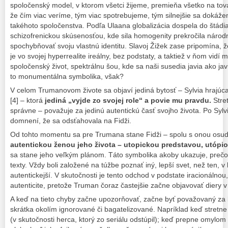
spoločenský model, v ktorom všetci žijeme, premieňa všetko na tov
že čím viac veríme, tým viac spotrebujeme, tým silnejšie sa dokážem
takéhoto spoločenstva. Podľa Ulaana globalizácia dospela do štádia
schizofrenickou skúsenosťou, kde sila homogenity prekročila národ
spochybňovať svoju vlastnú identitu. Slavoj Žižek zase pripomína, 
je vo svojej hyperrealite ireálny, bez podstaty, a taktiež v ňom vidí
spoločenský život, spektrálnu šou, kde sa naši susedia javia ako jav
to monumentálna symbolika, však?
V celom Trumanovom živote sa objaví jediná bytosť – Sylvia hrajúc
[4] – ktorá
jediná „vyjde zo svojej role“ a povie mu pravdu.
Stret
správne – považuje za jedinú autentickú časť svojho života. Po Sylv
domnení, že sa odsťahovala na Fidži.
Od tohto momentu sa pre Trumana stane Fidži – spolu s onou osud
autentickou ženou jeho života – utopickou predstavou, utópi
sa stane jeho veľkým plánom. Táto symbolika akoby ukazuje, prečo v
texty. Vždy boli založené na túžbe poznať iný, lepší svet, než ten, v
autentickejší. V skutočnosti je tento odchod v podstate iracionálnou,
autenticite, pretože Truman čoraz častejšie začne objavovať diery v
A keď na tieto chyby začne upozorňovať, začne byť považovaný za
skrátka okolím ignorované či bagatelizované. Napríklad keď stretne 
(v skutočnosti herca, ktorý zo seriálu odstúpil); keď prepne omylom