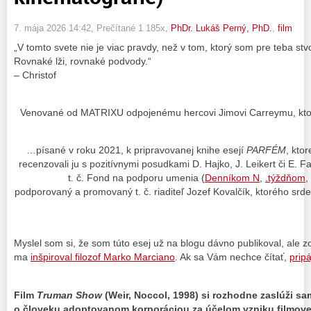
7. mája 2026 14:42
, Prečítané 1 185x,
PhDr. Lukáš Perný, PhD.
,
film
„V tomto svete nie je viac pravdy, než v tom, ktorý som pre teba stvo
Rovnaké lži, rovnaké podvody.“
– Christof
Venované od MATRIXU odpojenému hercovi Jimovi Carreymu, ktor
…písané v roku 2021, k pripravovanej knihe esejí
PARFÉM
, ktor
recenzovali ju s pozitívnymi posudkami D. Hajko, J. Leikert či E. 
t. č. Fond na podporu umenia (
Denníkom N
,
.týždňom
,
podporovaný a promovaný t. č. riaditeľ Jozef Kovalčík, ktorého s
Myslel som si, že som túto esej už na blogu dávno publikoval, ale zo
ma
inšpiroval filozof Marko Marciano
. Ak sa Vám nechce čítať,
prip
Film
Truman Show
(Weir, Noccol, 1998) si rozhodne zaslúži sa
o človeku adoptovanom korporáciou za účelom vzniku filmovej 