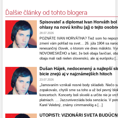
Ďalšie články od tohto blogera
Spisovateľ a diplomat Ivan Horváth bol
ohlasy na novú knihu (aj) o tejto osobn
28.07.2026
POZNÁTE IVAN HORVÁTHA? Tiež som ho nepoznal,
zmení vám pohľad na svet… 26. júla 1904 sa nar
renesančný človek, o ktorom vie dnes málokto. V
NOVOMESKÉHO a fakt, že boli obaja ľavičiari, obaj
obaja mali radi nielen slovenskú, ale aj európsku [..
Dušan Hájek, nedocenený a najlepší sl
bicie znejú aj v najznámejších hitoch
23.07.2026
„Jamovaním vznikali nosné body skladieb. Niečo sa
zopakovalo, chytili sme sa toho a už bol pevný blo
koncertoch. Koncerty boli skvelé a určite nie je v
platniach. … Jazzuniverziáda bola senzácia. V poro
Karel Velebný, známy cimrmanológ a [...]
UTOPISTI: VIZIONÁRI SVETA BUDÚCNOS