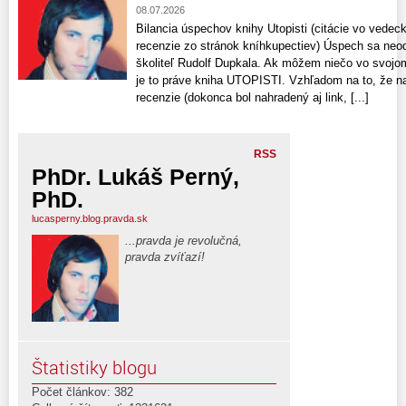
08.07.2026
Bilancia úspechov knihy Utopisti (citácie vo vede
recenzie zo stránok kníhkupectiev) Úspech sa neo
školiteľ Rudolf Dupkala. Ak môžem niečo vo svojo
je to práve kniha UTOPISTI. Vzhľadom na to, že n
recenzie​ (dokonca bol nahradený aj link, [...]
RSS
PhDr. Lukáš Perný,
PhD.
lucasperny.blog.pravda.sk
...pravda je revolučná,
pravda zvíťazí!
Štatistiky blogu
Počet článkov: 382