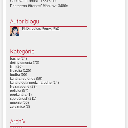
Celková čítanosť: 1331621x
Priemerná čítanosť článkov: 3486x
Autor blogu
PhDr. Lukáš Perný, PhD.
Kategórie
básne
(24)
dejiny umenia
(73)
film
(26)
filozofia
(125)
hudba
(55)
kultúra regiónov
(59)
kulturológia medzinárodne
(14)
Nezaradené
(23)
politika
(57)
popkultúra
(1)
spoločnosť
(211)
umenie
(55)
železnice
(3)
Archív