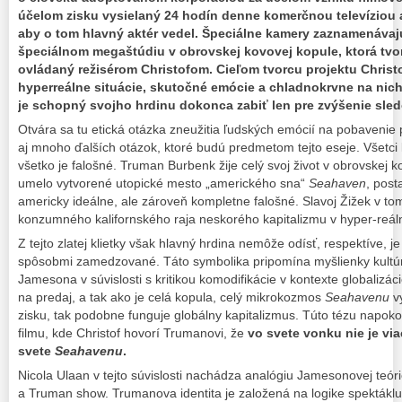
účelom zisku vysielaný 24 hodín denne komerčnou televíziou ak
aby o tom hlavný aktér vedel. Špeciálne kamery zaznamenávajú
špeciálnom megaštúdiu v obrovskej kovovej kopule, ktorá tv
ovládaný režisérom Christofom. Cieľom tvorcu projektu Christo
hyperreálne situácie, skutočné emócie a chladnokrvne na nich 
je schopný svojho hrdinu dokonca zabiť len pre zvýšenie sled
Otvára sa tu etická otázka zneužitia ľudských emócií na pobavenie p
aj mnoho ďalších otázok, ktoré budú predmetom tejto eseje. Všetci 
všetko je falošné. Truman Burbenk žije celý svoj život v obrovskej kop
umelo vytvorené utopické mesto „amerického sna“
Seahaven
, post
americky ideálne, ale zároveň kompletne falošné. Slavoj Žižek v tom
konzumného kalifornského raja neskorého kapitalizmu v hyper-reál
Z tejto zlatej klietky však hlavný hrdina nemôže odísť, respektíve,
spôsobmi zamedzované. Táto symbolika pripomína myšlienky kultúr
Jamesona v súvislosti s kritikou komodifikácie v kontexte globalizá
na predaj, a tak ako je celá kopula, celý mikrokozmos
Seahavenu
vy
zisku, tak podobne funguje globálny kapitalizmus. Túto tézu napoko
filmu, kde Christof hovorí Trumanovi, že
vo svete vonku nie je via
svete
Seahavenu
.
Nicola Ulaan v tejto súvislosti nachádza analógiu Jamesonovej teórie
a Truman show. Trumanova identita je založená na logike spektáklu 