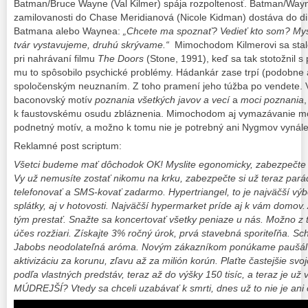
Batman/Bruce Wayne (Val Kilmer) spája rozpoltenosť. Batman/Wayne
zamilovanosti do Chase Meridianová (Nicole Kidman) dostáva do dile
Batmana alebo Waynea:
„Chcete ma spoznať? Vedieť kto som? Mys
tvár vystavujeme, druhú skrývame.“
Mimochodom Kilmerovi sa stal
pri nahrávaní filmu
The Doors
(Stone, 1991), keď sa tak stotožnil s
mu to spôsobilo psychické problémy. Hádankár zase trpí (podobne 
spoločenským neuznaním. Z toho pramení jeho túžba po vendete.
baconovský motív
poznania všetkých javov a vecí
a
moci poznania
k faustovskému osudu zbláznenia. Mimochodom aj vymazávanie moz
podnetný motív, a možno k tomu nie je potrebný ani Nygmov vynále
Reklamné post scriptum:
Všetci budeme mať dôchodok OK! Myslite egonomicky, zabezpečte 
Vy už nemusíte zostať nikomu na krku, zabezpečte si už teraz par
telefonovať a SMS-kovať zadarmo. Hypertriangel, to je najväčší výbe
splátky, aj v hotovosti. Najväčší hypermarket príde aj k vám domov. 
tým prestať. Snažte sa koncertovať všetky peniaze u nás. Možno z t
účes rozžiari. Získajte 3% ročný úrok, prvá stavebná sporiteľňa. S
Jabobs neodolateľná aróma. Novým zákazníkom ponúkame paušál z
aktivizáciu za korunu, zľavu až za milión korún. Plaťte častejšie svo
podľa vlastných predstáv, teraz až do výšky 150 tisíc, a teraz je už
MÚDREJŠÍ? Vtedy sa chceli uzabávať k smrti, dnes už to nie je an