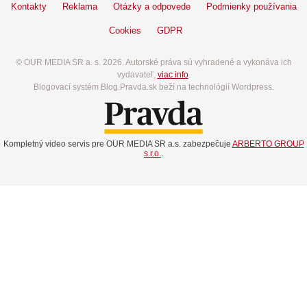
Kontakty
Reklama
Otázky a odpovede
Podmienky používania
Cookies
GDPR
© OUR MEDIA SR a. s. 2026. Autorské práva sú vyhradené a vykonáva ich
vydavateľ,
viac info
.
Blogovací systém Blog.Pravda.sk beží na technológií Wordpress.
Kompletný video servis pre OUR MEDIA SR a.s. zabezpečuje
ARBERTO GROUP
s.r.o.
.