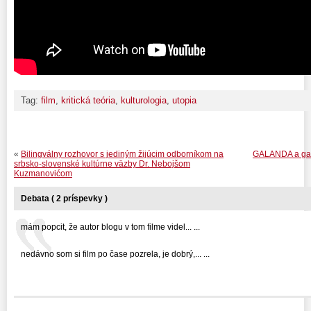
Tag:
film
,
kritická teória
,
kulturologia
,
utopia
«
Bilingválny rozhovor s jediným žijúcim odborníkom na
GALANDA a gala
srbsko-slovenské kultúrne väzby Dr. Nebojšom
Kuzmanovićom
Debata ( 2 príspevky )
mám popcit, že autor blogu v tom filme videl... ...
nedávno som si film po čase pozrela, je dobrý,... ...