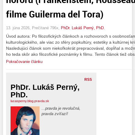
filme Guilerma del Tora)
13. júna 2026, Prečítané 796x,
PhDr. Lukáš Perný, PhD.
Úvod autora: Po filozofických článkoch a rozhovoroch s osobnosťa
kulturologického, ale viac zo sféry popkultúry, estetiky a kultúrnej kr
Nasledujúci článok som niekoľkokrát prepracovával, dopĺňal a možn
ho teda skôr ako filozofické poznámky k filmu. Tento článok tiež ob
Pokračovanie článku
RSS
PhDr. Lukáš Perný,
PhD.
lucasperny.blog.pravda.sk
...pravda je revolučná,
pravda zvíťazí!