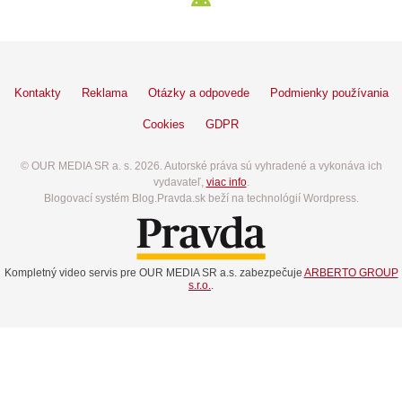
Kontakty
Reklama
Otázky a odpovede
Podmienky používania
Cookies
GDPR
© OUR MEDIA SR a. s. 2026. Autorské práva sú vyhradené a vykonáva ich
vydavateľ,
viac info
.
Blogovací systém Blog.Pravda.sk beží na technológií Wordpress.
Kompletný video servis pre OUR MEDIA SR a.s. zabezpečuje
ARBERTO GROUP
s.r.o.
.