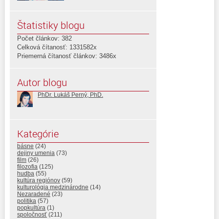
Štatistiky blogu
Počet článkov: 382
Celková čítanosť: 1331582x
Priemerná čítanosť článkov: 3486x
Autor blogu
PhDr. Lukáš Perný, PhD.
Kategórie
básne
(24)
dejiny umenia
(73)
film
(26)
filozofia
(125)
hudba
(55)
kultúra regiónov
(59)
kulturológia medzinárodne
(14)
Nezaradené
(23)
politika
(57)
popkultúra
(1)
spoločnosť
(211)