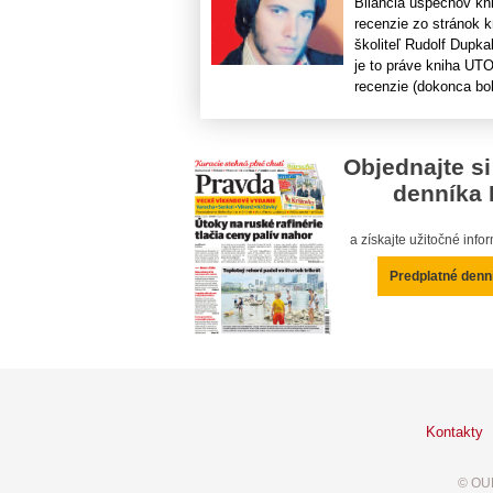
Bilancia úspechov kni
recenzie zo stránok 
školiteľ Rudolf Dupk
je to práve kniha UT
recenzie​ (dokonca bol 
Objednajte si
denníka 
a získajte užitočné inf
Predplatné denn
Kontakty
© OUR