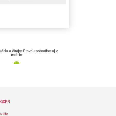
likáciu a čítajte Pravdu pohodlne aj v
mobile
GDPR
c info
.