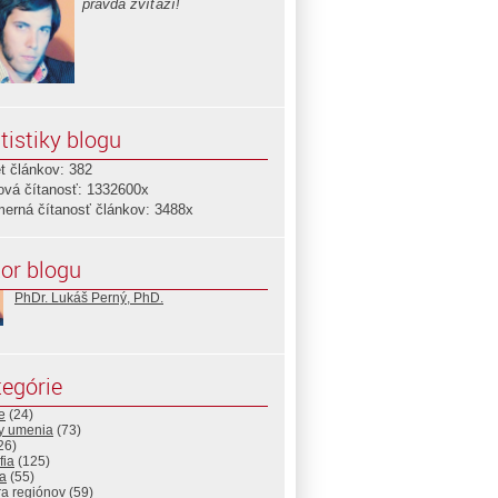
pravda zvíťazí!
tistiky blogu
t článkov: 382
ová čítanosť: 1332600x
merná čítanosť článkov: 3488x
or blogu
PhDr. Lukáš Perný, PhD.
egórie
e
(24)
ny umenia
(73)
26)
fia
(125)
a
(55)
ra regiónov
(59)