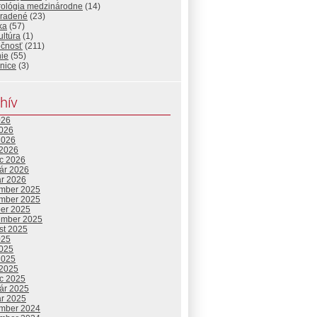
urológia medzinárodne
(14)
radené
(23)
ika
(57)
ltúra
(1)
očnosť
(211)
ie
(55)
nice
(3)
hív
026
2026
2026
 2026
c 2026
uár 2026
ár 2026
mber 2025
mber 2025
ber 2025
ember 2025
st 2025
025
2025
2025
 2025
c 2025
uár 2025
ár 2025
mber 2024