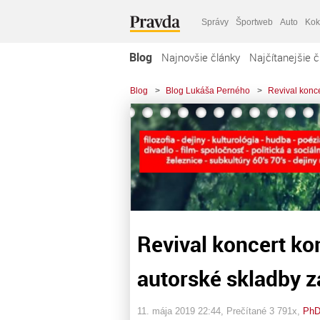
Správy
Športweb
Auto
Kok
Blog
Najnovšie články
Najčítanejšie č
Blog
>
Blog Lukáša Perného
>
Revival konce
Revival koncert ko
autorské skladby za
11. mája 2019 22:44
, Prečítané 3 791x,
PhD