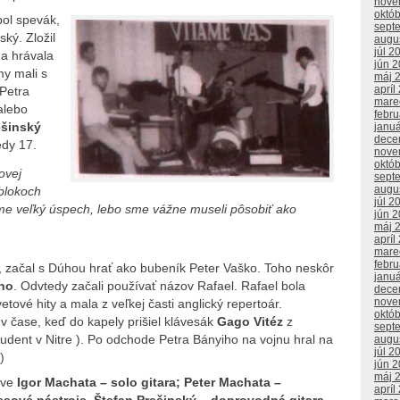
nove
októ
ol spevák,
sept
ský. Zložil
augu
júl 2
na hrávala
jún 
my mali s
máj 
apríl
 Petra
mare
alebo
febr
ešinský
janu
dece
dy 17.
nove
októ
ovej
sept
augu
 blokoch
júl 2
sme veľký úspech, lebo sme vážne museli pôsobiť ako
jún 
máj 
apríl
mare
febr
, začal s Dúhou hrať ako bubeník Peter Vaško. Toho neskôr
janu
iho
. Odvtedy začali používať názov Rafael. Rafael bola
dece
nove
tové hity a mala z veľkej časti anglický repertoár.
októ
 čase, keď do kapely prišiel klávesák
Gago Vitéz
z
sept
udent v Nitre ). Po odchode Petra Bányiho na vojnu hral na
augu
júl 2
)
jún 
máj 
ave
Igor Machata – solo gitara; Peter Machata –
apríl
vesové nástroje, Štefan Prešinský – doprovodná gitara,