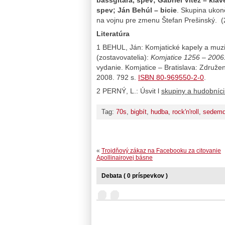
spev; Ján Behúl – bicie
. Skupina ukonč
na vojnu pre zmenu Štefan Prešinský. (
Literatúra
1 BEHUL, Ján: Komjatické kapely a muzik
(zostavovatelia):
Komjatice 1256 – 2006
vydanie. Komjatice – Bratislava: Združen
2008. 792 s.
ISBN 80-969550-2-0
.
2 PERNÝ, L.: Úsvit l
skupiny a hudobníci
Tag:
70s
,
bigbít
,
hudba
,
rock'n'roll
,
sedemd
«
Trojdňový zákaz na Facebooku za citovanie
Apollinairovej básne
Debata ( 0 príspevkov )