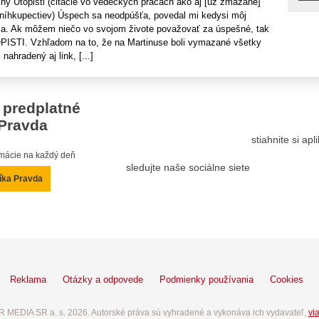
hy Utopisti (citácie vo vedeckých prácach ako aj [už zmazané]
kníhkupectiev) Úspech sa neodpúšťa, povedal mi kedysi môj
ala. Ak môžem niečo vo svojom živote považovať za úspešné, tak
OPISTI. Vzhľadom na to, že na Martinuse boli vymazané všetky
nahradený aj link, [...]
 predplatné
Pravda
stiahnite si ap
ormácie na každý deň
sledujte naše sociálne siete
íka Pravda
Reklama
Otázky a odpovede
Podmienky používania
Cookies
 MEDIA SR a. s. 2026. Autorské práva sú vyhradené a vykonáva ich vydavateľ,
via