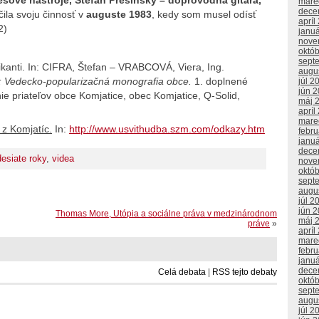
mare
dece
ila svoju činnosť v
auguste 1983
, kedy som musel odísť
apríl
2)
janu
nove
októ
sept
anti. In:
CIFRA, Štefan – VRABCOVÁ, Viera, Ing.
augu
: Vedecko-popularizačná monografia obce.
1. doplnené
júl 2
jún 
ie priateľov obce Komjatice, obec Komjatice, Q-Solid,
máj 
apríl
mare
 z Komjatíc.
In:
http://www.usvithudba.szm.com/odkazy.htm
febr
janu
dece
esiate roky
,
videa
nove
októ
sept
augu
júl 2
jún 
Thomas More, Utópia a sociálne práva v medzinárodnom
máj 
práve
»
apríl
mare
febr
janu
dece
Celá debata
|
RSS tejto debaty
októ
sept
augu
júl 2