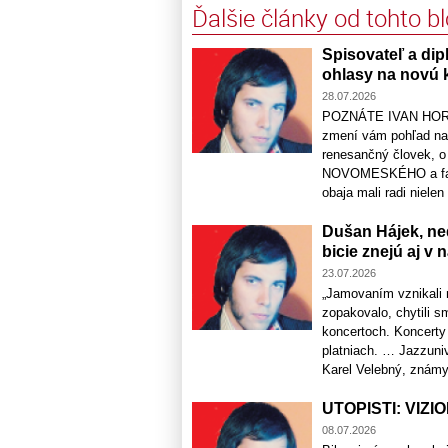
Ďalšie články od tohto b
Spisovateľ a dip
ohlasy na novú k
28.07.2026
POZNÁTE IVAN HORVÁ
zmení vám pohľad na
renesančný človek, o
NOVOMESKÉHO a fakt, ž
obaja mali radi nielen
Dušan Hájek, ne
bicie znejú aj v
23.07.2026
„Jamovaním vznikali 
zopakovalo, chytili s
koncertoch. Koncerty 
platniach. … Jazzuniv
Karel Velebný, známy 
UTOPISTI: VIZI
08.07.2026