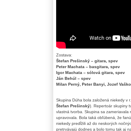
Zostava:
Štefan Prešinský – gitara, spev
Peter Machata – basgitara, spev
Igor Machata – sólová gitara, spev
Ján Behúl – spev
Milan Perný, Peter Banyi, Jozef Vaško
Skupina Dúha bola založená niekedy v r.
Štefan Prešinský
). Repertoár skupiny t
vlastná tvorba. Skupina sa zameriavala 
upravovala. Bola taká obľúbená, že fanúš
niekedy predĺžili až do neskorých nočných
pretrvávajú dodnes a bolo tomu tak aj 