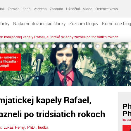
tail
Zdravie
Žena
Varecha
Záhrada
Užitočná
Video
DefenceNews
lánky
Najkomentovanejšie články
Zoznam blogov
Komerčné blog
rt komjatickej kapely Rafael, autorské skladby zazneli po tridsiatich rokoch
mjatickej kapely Rafael,
Ph
zneli po tridsiatich rokoch
Ph
lucas
r. Lukáš Perný, PhD.
,
hudba