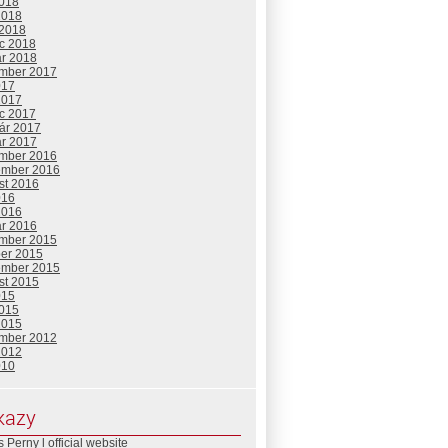
2018
2018
 2018
c 2018
ár 2018
mber 2017
017
2017
c 2017
uár 2017
ár 2017
mber 2016
ember 2016
st 2016
016
2016
ár 2016
mber 2015
ber 2015
ember 2015
st 2015
015
2015
2015
mber 2012
2012
010
kazy
 Perny l official website