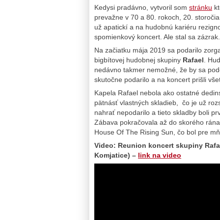
Kedysi pradávno, vytvoril som
stránku
kt
prevažne v 70 a 80. rokoch, 20. storočia
už apatickí a na hudobnú kariéru rezign
spomienkový koncert. Ale stal sa zázrak.
Na začiatku mája 2019 sa podarilo zorg
bigbítovej hudobnej skupiny
Rafael
. Hud
nedávno takmer nemožné, že by sa podo
skutočne podarilo a na koncert prišli vš
Kapela Rafael nebola ako ostatné dedins
pätnásť vlastných skladieb, čo je už rozs
nahrať nepodarilo a tieto skladby boli p
Zábava pokračovala až do skorého rána
House Of The Rising Sun, čo bol pre mňa
Video: Reunion koncert skupiny Rafael 
Komjatice) –
link na video