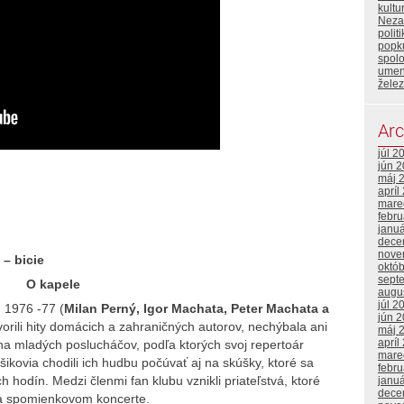
kult
Neza
polit
popku
spol
umen
želez
Arc
júl 2
jún 
máj 
apríl
mare
febr
janu
dece
nove
 – bicie
októ
sept
O
kapele
augu
júl 2
 1976 -77 (
Milan Perný, Igor Machata, Peter Machata a
jún 
vorili hity domácich a zahraničných autorov, nechýbala ani
máj 
apríl
na mladých poslucháčov, podľa ktorých svoj repertoár
mare
ikovia chodili ich hudbu počúvať aj na skúšky, ktoré sa
febr
 hodín. Medzi členmi fan klubu vznikli priateľstvá, ktoré
janu
dece
na spomienkovom koncerte.