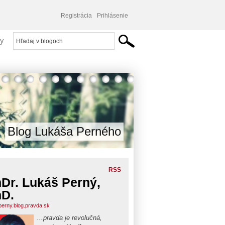
Registrácia
Prihlásenie
y
Blog Lukáša Perného
RSS
Dr. Lukáš Perný,
D.
perny.blog.pravda.sk
...pravda je revolučná,