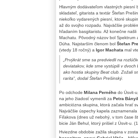
Hlavným dodávateľom vlastných piesní b
skladateľ, gitarista a textár Štefan Prešin
niekoľko vydarených piesní, ktoré skupi
až do svojho rozpadu. Najväčšie problé
hľadaním basgitaristu. Až konečne našli
Machatu. Pôvodný názov bol Spektrum 
Dúha. Najstarším členom bol
Štefan Pr
(vtedy 18 ročný) a
Igor Machata
mal vte
„Prvýkrát sme sa predviedli na rozlúčk
deviatakov, kde sme vystúpili v dvoch
ako hostia skupiny Beat club. Zožali 
rarita“, dodal Štefan Prešinský.
Po odchode
Milana Perného
do Úsvit-u
na jeho žiadosť vymenili za
Petra Bány
ambiciózna skupina, ktorá začala hrať sve
Najväčšie úspechy kapela zaznamenala v
Fiľakova (dnes už nebohý, v tom čase št
bicie Ján Behul, ktorý prišiel z Úsvit-u. (1
Hviezdne obdobie zažila skupina v zost
bassgitara, spev; Gabriel Vitéz – klá