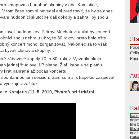
orá zmapovala hudobné skupiny v obci Komjatice,
. V tom čase som si nevedel ani predstaviť, že by sa dnes
ovaní hudobníci skutočne dali dokopy a zahrali by spolu
anizovať hudobníkovi Petrovi Machatovi unikátny koncert
Šta
obníci spolu nehrajú už vyše 30 rokov, preto bolo ešte
bný koncert mohol zorganizovať. Nakoniec sa to však
Poče
etci bývalí členovia skupiny…
Celk
ké zábavové kapely 70. a 80. rokov. Vytvorila okolo
Prie
ah jednej štúdiovej LP platne. Žiaľ, kapela sa platňu
rvý krát nahrané až počas koncertu.
Aut
 spontánnou jam session. Sám som si s kapelou zaspieval
 vynikajúci zážitok.
z Komjatíc (11. 5. 2019, Piváreň pri štrkárni,
Kat
básn
deji
film
(
filozo
hudb
kultú