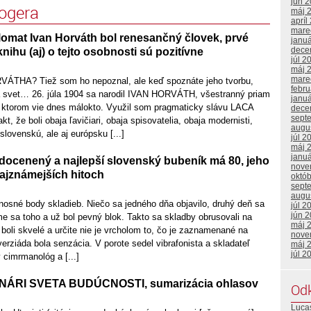
jún 
logera
máj 
apríl
mare
lomat Ivan Horváth bol renesančný človek, prvé
janu
dece
nihu (aj) o tejto osobnosti sú pozitívne
júl 2
máj 
mare
THA? Tiež som ho nepoznal, ale keď spoznáte jeho tvorbu,
febr
 svet… 26. júla 1904 sa narodil IVAN HORVÁTH, všestranný priam
janu
 ktorom vie dnes málokto. Využil som pragmaticky slávu LACA
dece
sept
e boli obaja ľavičiari, obaja spisovatelia, obaja modernisti,
augu
 slovenskú, ale aj európsku [...]
júl 2
máj 
janu
docenený a najlepší slovenský bubeník má 80, jeho
nove
 najznámejších hitoch
októ
sept
augu
nosné body skladieb. Niečo sa jedného dňa objavilo, druhý deň sa
júl 2
jún 
me sa toho a už bol pevný blok. Takto sa skladby obrusovali na
máj 
boli skvelé a určite nie je vrcholom to, čo je zaznamenané na
nove
erziáda bola senzácia. V porote sedel vibrafonista a skladateľ
máj 
júl 2
cimrmanológ a [...]
ONÁRI SVETA BUDÚCNOSTI, sumarizácia ohlasov
Od
Lucas