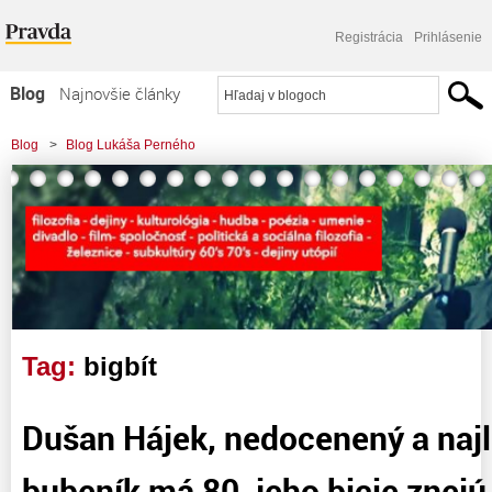
Registrácia
Prihlásenie
Blog
Najnovšie články
Najčítanejšie články
Blog
>
Blog Lukáša Perného
Najkomentovanejšie články
Zoznam blogov
Komerčné blogy
Tag:
bigbít
Dušan Hájek, nedocenený a najl
bubeník má 80, jeho bicie znejú 