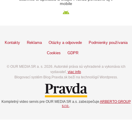
mobile
Kontakty
Reklama
Otázky a odpovede
Podmienky používania
Cookies
GDPR
© OUR MEDIA SR a. s. 2026. Autorské práva sú vyhradené a vykonáva ich
vydavateľ,
viac info
.
Blogovací systém Blog.Pravda.sk beží na technológií Wordpress.
Kompletný video servis pre OUR MEDIA SR a.s. zabezpečuje
ARBERTO GROUP
s.r.o.
.