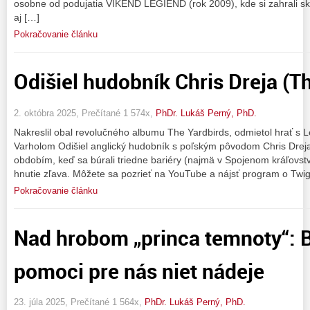
osobne od podujatia VÍKEND LEGIEND (rok 2009), kde si zahrali sk
aj […]
Pokračovanie článku
Odišiel hudobník Chris Dreja (T
2. októbra 2025, Prečítané 1 574x,
PhDr. Lukáš Perný, PhD.
Nakreslil obal revolučného albumu The Yardbirds, odmietol hrať s L
Varholom Odišiel anglický hudobník s poľským pôvodom Chris Dreja
obdobím, keď sa búrali triedne bariéry (najmä v Spojenom kráľovstv
hnutie zľava. Môžete sa pozrieť na YouTube a nájsť program o Twig
Pokračovanie článku
Nad hrobom „princa temnoty“: 
pomoci pre nás niet nádeje
23. júla 2025, Prečítané 1 564x,
PhDr. Lukáš Perný, PhD.