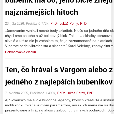
najznámejších hitoch
23. júla 2026, Prečítané 773x,
PhDr. Lukáš Perný, PhD.
„Jamovaním vznikali nosné body skladieb. Niečo sa jedného dňa obj
chytili sme sa toho a už bol pevný blok. Takto sa skladby obrusovali
skvelé a určite nie je vrcholom to, čo je zaznamenané na platniach
V porote sedel vibrafonista a skladateľ Karel Velebný, známy cimr
Pokračovanie článku
Ten, čo hrával s Vargom alebo z
jedného z najlepších bubeníkov
7. októbra 2025, Prečítané 1 496x,
PhDr. Lukáš Perný, PhD.
Aj Slovensko má svoje hudobné legendy, ktorých kreativita a inštr
mohli konkurovať svetovým parametrom, avšak ich mená nie sú do
prezentované a hrávajú akosi v zabudnutí v malých podnikoch. B