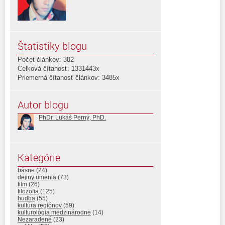
Štatistiky blogu
Počet článkov: 382
Celková čítanosť: 1331443x
Priemerná čítanosť článkov: 3485x
Autor blogu
PhDr. Lukáš Perný, PhD.
Kategórie
básne
(24)
dejiny umenia
(73)
film
(26)
filozofia
(125)
hudba
(55)
kultúra regiónov
(59)
kulturológia medzinárodne
(14)
Nezaradené
(23)