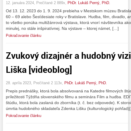
12. januára 2024, Prečítané 2 889x,
PhDr. Lukáš Perný, PhD.
Od 13. 12. 2023 do 1. 9. 2024 prebieha v Mestskom múzeu Bratisla
60 – 69 alebo Šesťdesiate roky v Bratislave. Hudba, film, divadlo, a
to všetko ponúka multižánrová výstava, ktorá vnorí návštevníka a
minulej, no stále inšpiratívnej. Na výstave – ktorej námet, […]
Pokračovanie článku
Zvukový dizajnér a hudobný viz
Liška [videoblog]
28. apríla 2023, Prečítané 2 113x,
PhDr. Lukáš Perný, PhD.
Prepis prednášky, ktorá bola absolvovaná na Katedre filmových štú
príležitosti Týždňa slovenského filmu a seminára Film a hudba. EDIT
štúdiu, ktorá bola zaslaná do zborníka (t. č. bez odpovede). K storo
úmrtia hudobného skladateľa Zdenka Lišku (kulturologický pohľad)[
Pokračovanie článku