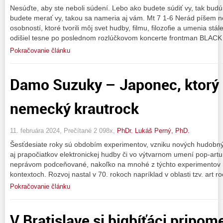
Nesúďte, aby ste neboli súdení. Lebo ako budete súdiť vy, tak budú
budete merať vy, takou sa nameria aj vám. Mt 7 1-6 Nerád píšem n
osobností, ktoré tvorili môj svet hudby, filmu, filozofie a umenia stá
odišiel tesne po poslednom rozlúčkovom koncerte frontman BLAC
Pokračovanie článku
Damo Suzuky – Japonec, ktorý 
nemecký krautrock
11. februára 2024, Prečítané 2 098x,
PhDr. Lukáš Perný, PhD.
Šesťdesiate roky sú obdobím experimentov, vzniku nových hudobných
aj prapočiatkov elektronickej hudby či vo výtvarnom umení pop-artu
neprávom podceňované, nakoľko na mnohé z týchto experimentov n
kontextoch. Rozvoj nastal v 70. rokoch napríklad v oblasti tzv. art 
Pokračovanie článku
V Bratislave si bigbíťáci pripom