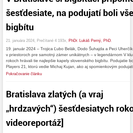
šesťdesiate, na podujatí boli vš
bigbítu
21. januára 2024, Prečítané 4 193x,
PhDr. Lukáš Perný, PhD.
19. január 2024 – Trojica Ľubo Belák, Dodo Šuhajda a Peci Uherčík
v priestoroch pre samotný zámer unikátnych – v legendárnom V klu
rokoch hrávali tie najlepšie kapely slovenského bigbítu. Podujatie 
Players 21, ktorú vedie Michaj Kujan, ako aj spomienkovým podujat
Pokračovanie článku
Bratislava zlatých (a vraj
„hrdzavých“) šesťdesiatych roko
videoreportáž]