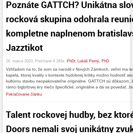
Poznáte GATTCH? Unikátna slov
rocková skupina odohrala reuni
kompletne naplnenom bratisla
Jazztikot
26. marca 2023, Prečítané 4 183x,
PhDr. Lukáš Perný, PhD.
Vzhľadom na to, že som sa narodil v Nových Zámkoch, veľmi ma teší
kapela, ktorej kvality v kontexte hudobnej kritiky možno hodnotiť 
kultúrnu stavbu neopakovateľne originálne. GATTCH sú dôkazom, že 
rámci bigbítovej éry niečo špecifické, originálne a dá sa povedať, že
Pokračovanie článku
Talent rockovej hudby, bez ktor
Doors nemali svoj unikátny zv