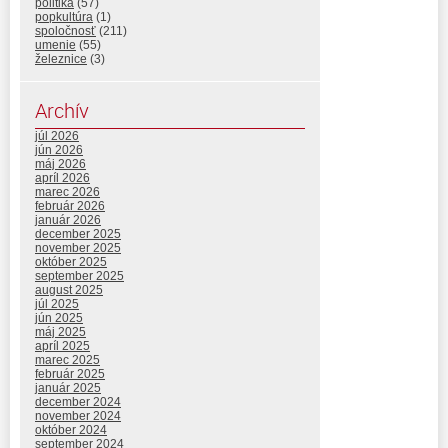
politika
(57)
popkultúra
(1)
spoločnosť
(211)
umenie
(55)
železnice
(3)
Archív
júl 2026
jún 2026
máj 2026
apríl 2026
marec 2026
február 2026
január 2026
december 2025
november 2025
október 2025
september 2025
august 2025
júl 2025
jún 2025
máj 2025
apríl 2025
marec 2025
február 2025
január 2025
december 2024
november 2024
október 2024
september 2024