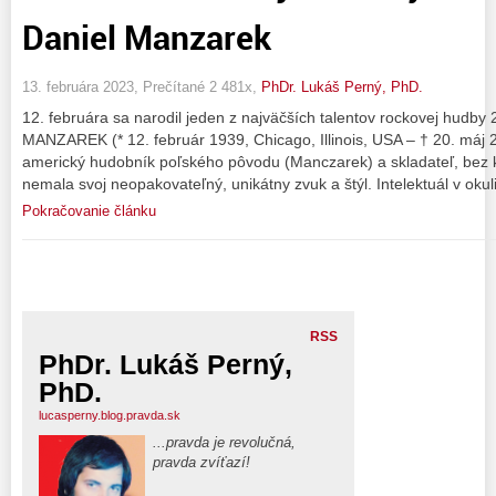
Daniel Manzarek
13. februára 2023, Prečítané 2 481x,
PhDr. Lukáš Perný, PhD.
12. februára sa narodil jeden z najväčších talentov rockovej hud
MANZAREK (* 12. február 1939, Chicago, Illinois, USA – † 20. má
americký hudobník poľského pôvodu (Manczarek) a skladateľ, bez 
nemala svoj neopakovateľný, unikátny zvuk a štýl. Intelektuál v okul
Pokračovanie článku
RSS
PhDr. Lukáš Perný,
PhD.
lucasperny.blog.pravda.sk
...pravda je revolučná,
pravda zvíťazí!