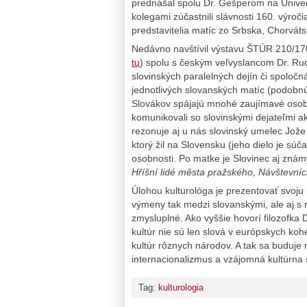
prednášal spolu Dr. Gešperom na Univer
kolegami zúčastnili slávnosti 160. výročia
predstavitelia matíc zo Srbska, Chorvát
Nedávno navštívil výstavu ŠTÚR 210/170 
tu
) spolu s českým veľvyslancom Dr. Rud
slovinských paralelných dejín či spoločn
jednotlivých slovanských matíc (podobnú 
Slovákov spájajú mnohé zaujímavé osobno
komunikovali so slovinskými dejateľmi ak
rezonuje aj u nás slovinský umelec Jože
ktorý žil na Slovensku (jeho dielo je sú
osobnosti. Po matke je Slovinec aj znám
Hříšní lidé města pražského, Návštevníc
Úlohou kulturológa je prezentovať svoju 
výmeny tak medzi slovanskými, ale aj s 
zmysluplné. Ako vyššie hovorí filozofka
D
kultúr nie sú len slová v európskych koh
kultúr rôznych národov. A tak sa buduje 
internacionalizmus a vzájomná kultúrn
Tag:
kulturologia