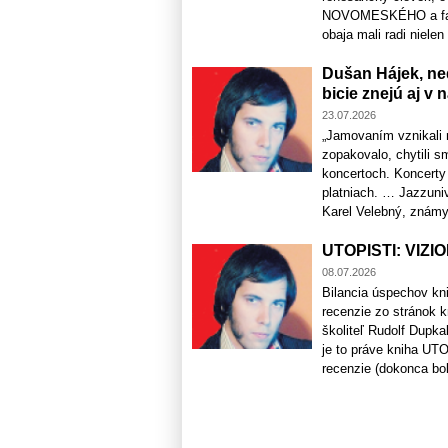
NOVOMESKÉHO a fakt, ž
obaja mali radi nielen
Dušan Hájek, ne
bicie znejú aj v
23.07.2026
„Jamovaním vznikali 
zopakovalo, chytili s
koncertoch. Koncerty 
platniach. … Jazzuniv
Karel Velebný, známy 
UTOPISTI: VIZI
08.07.2026
Bilancia úspechov kni
recenzie zo stránok 
školiteľ Rudolf Dupk
je to práve kniha UT
recenzie​ (dokonca bol 