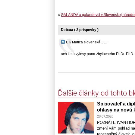
«
GALANDA a galandovci v Slovenskej národnej
Debata ( 2 príspevky )
CK Matica slovenská... ...
ach tieto vylevy pana zbytocneho PhDr. PhD. Bc
Ďalšie články od tohto b
Spisovateľ a dip
ohlasy na novú k
28.07.2026
POZNÁTE IVAN HORVÁ
zmení vám pohľad na
renesančný človek, o