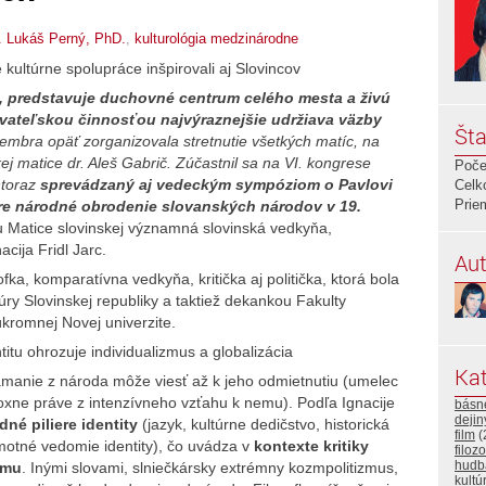
. Lukáš Perný, PhD.
,
kulturológia medzinárodne
ultúrne spolupráce inšpirovali aj Slovincov
e, predstavuje duchovné centrum celého mesta a živú
avateľskou činnosťou najvýraznejšie udržiava väzby
Šta
tembra opäť zorganizovala stretnutie všetkých matíc, na
ej matice dr. Aleš Gabrič. Zúčastnil sa na VI. kongrese
Poče
ntoraz
sprevádzaný aj vedeckým sympóziom o Pavlovi
Celk
Prie
pre národné obrodenie slovanských národov v 19.
Matice slovinskej významná slovinská vedkyňa,
acija Fridl Jarc.
Aut
ofka, komparatívna vedkyňa, kritička aj politička, ktorá bola
úry Slovinskej republiky a taktiež dekankou Fakulty
úkromnej Novej univerzite.
titu ohrozuje individualizmus a globalizácia
Kat
amanie z národa môže viesť až k jeho odmietnutiu (umelec
oxne práve z intenzívneho vzťahu k nemu). Podľa Ignacije
básn
deji
né piliere identity
(jazyk, kultúrne dedičstvo, historická
film
(
motné vedomie identity), čo uvádza v
kontexte kritiky
filozo
hudb
zmu
. Inými slovami, slniečkársky extrémny kozmpolitizmus,
kultú