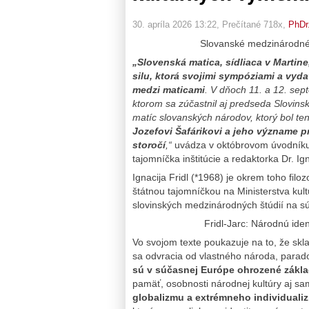
30. apríla 2026 13:22
, Prečítané 718x,
PhDr
Slovanské medzinárodné k
„Slovenská matica, sídliaca v Martin
silu, ktorá svojimi sympóziami a vyd
medzi maticami
. V dňoch 11. a 12. sep
ktorom sa zúčastnil aj predseda Slovinsk
matíc slovanských národov, ktorý bol te
Jozefovi Šafárikovi a jeho význame 
storočí
,“
uvádza v októbrovom úvodníku 
tajomníčka inštitúcie a redaktorka Dr. Ign
Ignacija Fridl (*1968) je okrem toho filoz
štátnou tajomníčkou na Ministerstva kult
slovinských medzinárodných štúdií na s
Fridl-Jarc: Národnú iden
Vo svojom texte poukazuje na to, že skl
sa odvracia od vlastného národa, parad
sú v súčasnej Európe ohrozené základ
pamäť, osobnosti národnej kultúry aj sa
globalizmu a extrémneho individuali