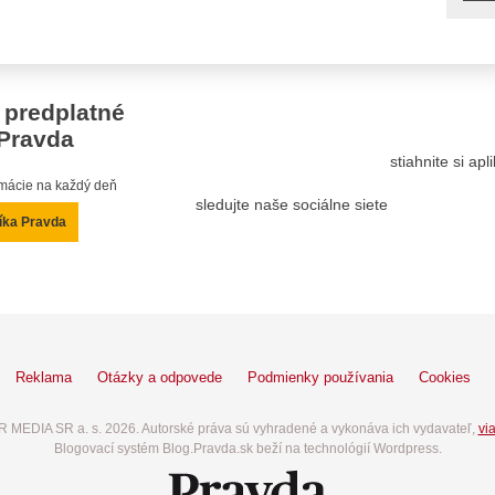
 predplatné
Pravda
stiahnite si ap
ormácie na každý deň
sledujte naše sociálne siete
íka Pravda
Reklama
Otázky a odpovede
Podmienky používania
Cookies
 MEDIA SR a. s. 2026. Autorské práva sú vyhradené a vykonáva ich vydavateľ,
via
Blogovací systém Blog.Pravda.sk beží na technológií Wordpress.