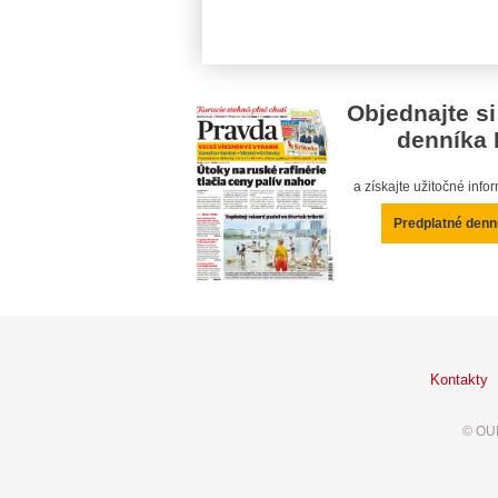
Objednajte si
denníka 
a získajte užitočné inf
Predplatné denn
Kontakty
© OUR