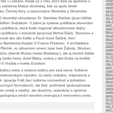
nove
zite v Ľubľane. Avšak už v roku 2023 sme sa spoločne s
októ
 založenia Matice slovinskej, kde sa spolu stretli
sept
ska, Čiernej Hory, a samozrejme Slovinska a Slovenska.
augu
júl 2
slovinský veľvyslanec Dr. Stanislav Račšan (pozri bližšie
jún 
máj 
olfom Jindrákom. V pláne je vydanie publikácie slovensko-
apríl
á publikácia, ktorá bude mapovať aktualizovane dejiny
mare
febr
publikáciu v minulosti spracoval Michal Eliáš). Slovincov a
janu
sti ako Ján Kollár a Pavol Jozef Šafárik, ktorí
dece
o Bartolomej Kopitar či France Prešeren. V architektúre
nove
októ
 Plečnik, vo výtvarnom umení zase Ivan Žabota, Slovinec,
sept
časťou zbierok Múzea mesta Bratislavy.), ale aj mnohé ďalšie
augu
júl 2
y český herec Josef Bláha, známy z diel
Dívka na koštěti,
jún 
i
či
Vražda v hotelu Excelsior.
máj 
apríl
kultúru svetu a svetovú kultúru pre svoj národ. Kultúrne
mare
febr
neslovanskými národmi, sú niečo unikátne, inšpiratívne a
janu
r. Ignacija Fridl Jarc kultúrna rozmanitosť a bohatstvo
dece
ezívnych formulároch, ale živé, prežívané spolunažívanie
nove
októ
nie umelý a násilný, ale skutočný, autentický a úprimný
sept
a spolupráca medzi národmi smerujúca k mierovému svetu.
augu
júl 2
jún 
máj 
apríl