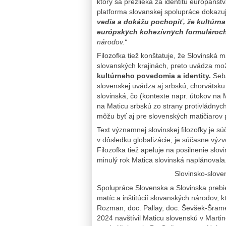
ktorý sa prezlieka za identitu európanst
platforma slovanskej spolupráce dokazuj
vedia a dokážu pochopiť, že kultúrna
európskych kohezívnych formulároc
národov.“
Filozofka tiež konštatuje, že Slovinská 
slovanských krajinách, preto uvádza m
kultúrneho povedomia a identity.
Seb
slovenskej uvádza aj srbskú, chorvátsku 
slovinská, čo (kontexte napr. útokov na 
na Maticu srbskú zo strany protivládnych
môžu byť aj pre slovenských matičiarov
Text významnej slovinskej filozofky je s
v dôsledku globalizácie, je súčasne výzv
Filozofka tiež apeluje na posilnenie slo
minulý rok Matica slovinská naplánovala
Slovinsko-slove
Spolupráce Slovenska a Slovinska prebieh
matíc a inštitúcií slovanských národov, k
Rozman, doc. Pallay, doc. Ševšek-Šramel
2024 navštívil Maticu slovenskú v Marti