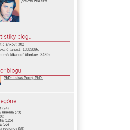
pravda zvíťazí!
tistiky blogu
t článkov: 382
ová čítanosť: 1332809x
merná čítanosť článkov: 3489x
or blogu
PhDr. Lukáš Perný, PhD.
egórie
e
(24)
ny umenia
(73)
26)
fia
(125)
a
(55)
ra regiónov
(59)