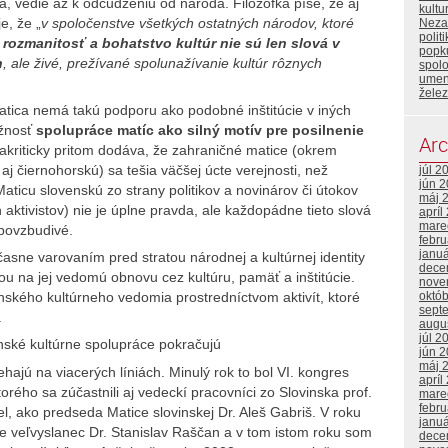
va, vedie až k odcudzeniu od národa. Filozofka píše, že aj
kult
e, že „
v spoločenstve všetkých ostatných národov, ktoré
Neza
polit
 rozmanitosť a bohatstvo kultúr nie sú len slová v
popku
h
, ale živé, prežívané spolunažívanie kultúr rôznych
spol
umen
želez
matica nemá takú podporu ako podobné inštitúcie v iných
ožnosť
spolupráce matíc ako silný motív pre posilnenie
Arc
akriticky pritom dodáva, že zahraničné matice (okrem
aj čiernohorskú) sa tešia väčšej úcte verejnosti, než
júl 2
jún 
Maticu slovenskú zo strany politikov a novinárov či útokov
máj 
 aktivistov) nie je úplne pravda, ale každopádne tieto slová
apríl
mare
 povzbudivé.
febr
janu
účasne varovaním pred stratou národnej a kultúrnej identity
dece
ou na jej vedomú obnovu cez kultúru, pamäť a inštitúcie.
nove
októ
vinského kultúrneho vedomia prostredníctvom aktivít, ktoré
sept
.
augu
júl 2
nské kultúrne spolupráce pokračujú
jún 
máj 
ajú na viacerých líniách. Minulý rok to bol VI. kongres
apríl
torého sa zúčastnili aj vedeckí pracovníci zo Slovinska prof.
mare
febr
, ako predseda Matice slovinskej Dr. Aleš Gabriš. V roku
janu
ne veľvyslanec Dr. Stanislav Raščan a v tom istom roku som
dece