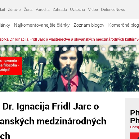
tail
Zdravie
Žena
Varecha
Záhrada
Užitočná
Video
DefenceNews
lánky
Najkomentovanejšie články
Zoznam blogov
Komerčné blog
ozofka Dr. Ignacija Fridl Jarc o vlastenectve a slovanských medzinárodných kultúrn
Dr. Ignacija Fridl Jarc o
Ph
ovanských medzinárodných
Ph
lucas
ách