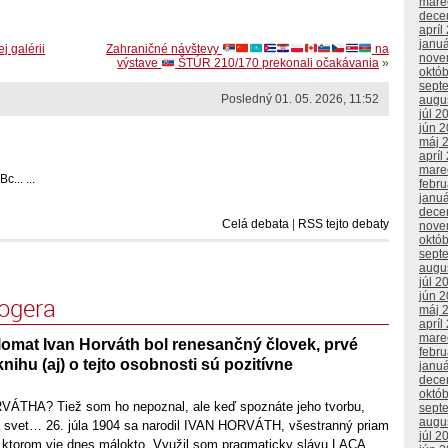
mare
dece
apríl
janu
 galérii
Zahraničné návštevy
na
nove
výstave
ŠTÚR 210/170 prekonali očakávania
»
októ
sept
Posledný 01. 05. 2026, 11:52
augu
júl 2
jún 
máj 
apríl
mare
... ...
febr
janu
dece
Celá debata
|
RSS tejto debaty
nove
októ
sept
augu
júl 2
jún 
logera
máj 
apríl
mare
lomat Ivan Horváth bol renesančný človek, prvé
febr
nihu (aj) o tejto osobnosti sú pozitívne
janu
dece
októ
THA? Tiež som ho nepoznal, ale keď spoznáte jeho tvorbu,
sept
augu
 svet… 26. júla 1904 sa narodil IVAN HORVÁTH, všestranný priam
júl 2
 ktorom vie dnes málokto. Využil som pragmaticky slávu LACA