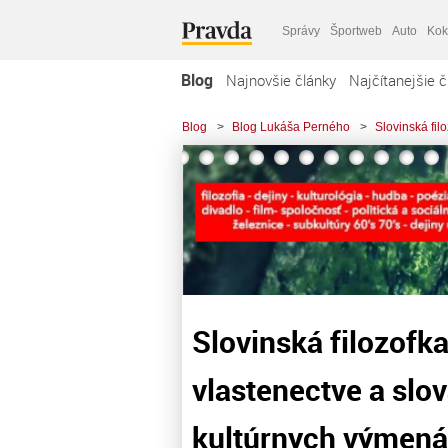
Správy
Športweb
Auto
Kok
Blog
Najnovšie články
Najčítanejšie č
Blog
>
Blog Lukáša Perného
>
Slovinská fil
Slovinská filozofka 
vlastenectve a sl
kultúrnych výmen