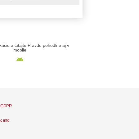
likáciu a čítajte Pravdu pohodlne aj v
mobile
GDPR
c info
.