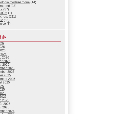
urológia medzinárodne
(14)
radené
(23)
ika
(57)
ltúra
(1)
očnosť
(211)
ie
(55)
nice
(3)
hív
026
2026
2026
 2026
c 2026
uár 2026
ár 2026
mber 2025
mber 2025
ber 2025
ember 2025
st 2025
025
2025
2025
 2025
c 2025
uár 2025
ár 2025
mber 2024