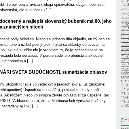
jún 
e boli obaja ľavičiari, obaja spisovatelia, obaja modernisti,
máj 
apríl
 slovenskú, ale aj európsku [...]
mare
janu
dece
docenený a najlepší slovenský bubeník má 80, jeho
júl 2
 najznámejších hitoch
máj 
mare
febr
nosné body skladieb. Niečo sa jedného dňa objavilo, druhý deň sa
janu
me sa toho a už bol pevný blok. Takto sa skladby obrusovali na
dece
sept
boli skvelé a určite nie je vrcholom to, čo je zaznamenané na
augu
erziáda bola senzácia. V porote sedel vibrafonista a skladateľ
júl 2
cimrmanológ a [...]
máj 
janu
nove
ONÁRI SVETA BUDÚCNOSTI, sumarizácia ohlasov
októ
sept
augu
hy Utopisti (citácie vo vedeckých prácach ako aj [už zmazané]
júl 2
jún 
kníhkupectiev) Úspech sa neodpúšťa, povedal mi kedysi môj
máj 
ala. Ak môžem niečo vo svojom živote považovať za úspešné, tak
nove
OPISTI. Vzhľadom na to, že na Martinuse boli vymazané všetky
máj 
júl 2
nahradený aj link, [...]
Od
Lucas