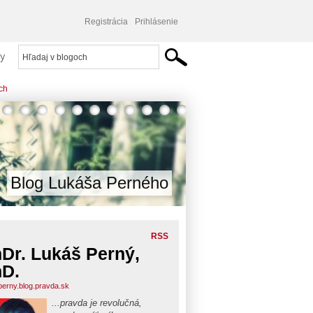
Registrácia
Prihlásenie
y
ych
Blog Lukáša Perného
RSS
Dr. Lukáš Perný,
D.
perny.blog.pravda.sk
...pravda je revolučná,