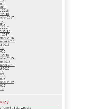
2018
2018
 2018
c 2018
ár 2018
mber 2017
017
2017
c 2017
uár 2017
ár 2017
mber 2016
ember 2016
st 2016
016
2016
ár 2016
mber 2015
ber 2015
ember 2015
st 2015
015
2015
2015
mber 2012
2012
010
kazy
 Perny l official website