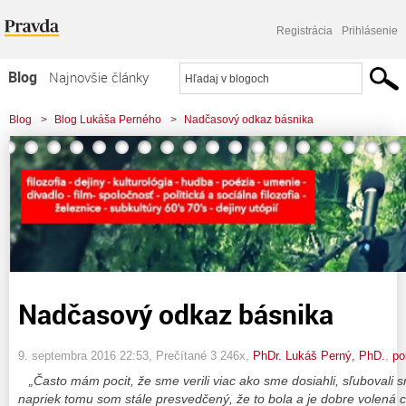
Registrácia
Prihlásenie
Blog
Najnovšie články
Najčítanejšie články
Blog
>
Blog Lukáša Perného
>
Nadčasový odkaz básnika
Najkomentovanejšie články
Zoznam blogov
Komerčné blogy
Nadčasový odkaz básnika
9. septembra 2016 22:53
, Prečítané 3 246x,
PhDr. Lukáš Perný, PhD.
,
po
„Často mám pocit, že sme verili viac ako sme dosiahli, sľubovali 
napriek tomu som stále presvedčený, že to bola a je dobre volená 