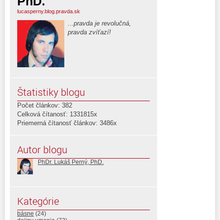
PhD.
lucasperny.blog.pravda.sk
...pravda je revolučná,
pravda zvíťazí!
Štatistiky blogu
Počet článkov: 382
Celková čítanosť: 1331815x
Priemerná čítanosť článkov: 3486x
Autor blogu
PhDr. Lukáš Perný, PhD.
Kategórie
básne
(24)