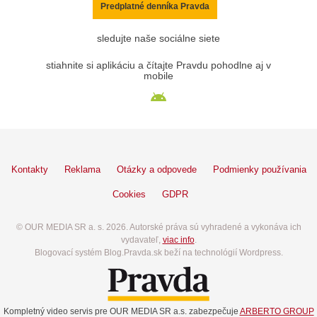
Predplatné denníka Pravda
sledujte naše sociálne siete
stiahnite si aplikáciu a čítajte Pravdu pohodlne aj v
mobile
Kontakty
Reklama
Otázky a odpovede
Podmienky používania
Cookies
GDPR
© OUR MEDIA SR a. s. 2026. Autorské práva sú vyhradené a vykonáva ich
vydavateľ,
viac info
.
Blogovací systém Blog.Pravda.sk beží na technológií Wordpress.
Kompletný video servis pre OUR MEDIA SR a.s. zabezpečuje
ARBERTO GROUP