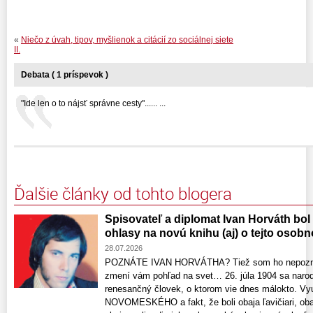
«
Niečo z úvah, tipov, myšlienok a citácií zo sociálnej siete
II.
Debata ( 1 príspevok )
"Ide len o to nájsť správne cesty"...... ...
Ďalšie články od tohto blogera
Spisovateľ a diplomat Ivan Horváth bol
ohlasy na novú knihu (aj) o tejto osobn
28.07.2026
POZNÁTE IVAN HORVÁTHA? Tiež som ho nepoznal,
zmení vám pohľad na svet… 26. júla 1904 sa nar
renesančný človek, o ktorom vie dnes málokto. V
NOVOMESKÉHO a fakt, že boli obaja ľavičiari, obaj