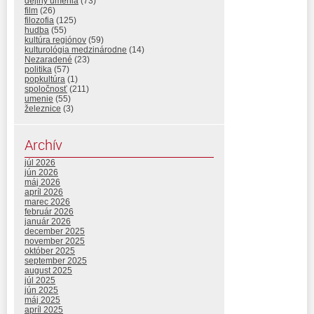
dejiny umenia
(73)
film
(26)
filozofia
(125)
hudba
(55)
kultúra regiónov
(59)
kulturológia medzinárodne
(14)
Nezaradené
(23)
politika
(57)
popkultúra
(1)
spoločnosť
(211)
umenie
(55)
železnice
(3)
Archív
júl 2026
jún 2026
máj 2026
apríl 2026
marec 2026
február 2026
január 2026
december 2025
november 2025
október 2025
september 2025
august 2025
júl 2025
jún 2025
máj 2025
apríl 2025