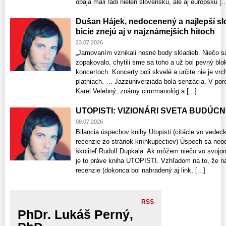
obaja mali radi nielen slovenskú, ale aj európsku [..
Dušan Hájek, nedocenený a najlepší sl
bicie znejú aj v najznámejších hitoch
23.07.2026
„Jamovaním vznikali nosné body skladieb. Niečo sa
zopakovalo, chytili sme sa toho a už bol pevný blo
koncertoch. Koncerty boli skvelé a určite nie je v
platniach. … Jazzuniverziáda bola senzácia. V poro
Karel Velebný, známy cimrmanológ a [...]
UTOPISTI: VIZIONÁRI SVETA BUDÚCNOS
08.07.2026
Bilancia úspechov knihy Utopisti (citácie vo vede
recenzie zo stránok kníhkupectiev) Úspech sa neo
školiteľ Rudolf Dupkala. Ak môžem niečo vo svojo
je to práve kniha UTOPISTI. Vzhľadom na to, že n
recenzie​ (dokonca bol nahradený aj link, [...]
RSS
PhDr. Lukáš Perný,