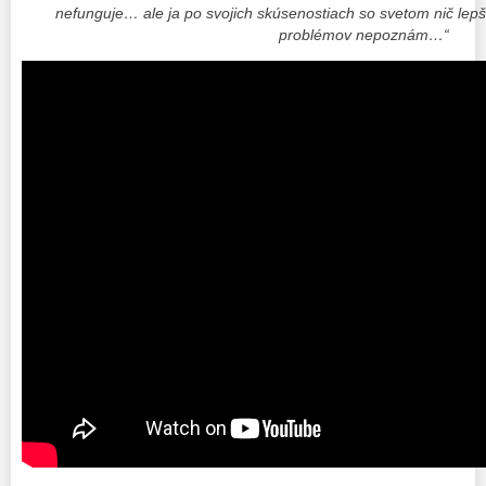
nefunguje… ale ja po svojich skúsenostiach so svetom nič lepši
problémov nepoznám…“