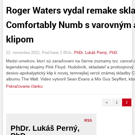
Roger Waters vydal remake skl
Comfortably Numb s varovným 
klipom
22. novembra 2022, Prečítané 2 853x,
PhDr. Lukáš Perný, PhD.
Medzi umelcov, ktorí sú zaraďovaní na čierne zoznamy tzv. cancel cu
legendárnej skupiny Pink Floyd. Hudobník, skladateľ a protivojnový 
desivo-apokalyptický klip k novej, temnejšej verzii známej skladby
albumu The Wall. Video vytvoril Sean Evans a Mix Gus Seyffert, ktor
Pokračovanie článku
«
1
2
RSS
PhDr. Lukáš Perný,