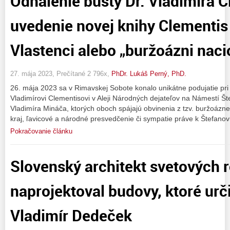
Odhalenie busty Dr. Vladimíra C
uvedenie novej knihy Clementis
Vlastenci alebo „buržoázni nacio
27. mája 2023, Prečítané 2 796x,
PhDr. Lukáš Perný, PhD.
26. mája 2023 sa v Rimavskej Sobote konalo unikátne podujatie pri p
Vladimírovi Clementisovi v Aleji Národných dejateľov na Námestí Š
Vladimíra Mináča, ktorých oboch spájajú obvinenia z tzv. buržoázn
kraj, ľavicové a národné presvedčenie či sympatie práve k Štefanov
Pokračovanie článku
Slovenský architekt svetových
naprojektoval budovy, ktoré urč
Vladimír Dedeček