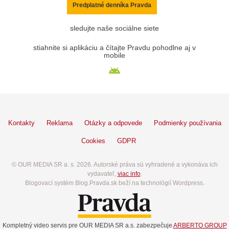
Predplatné denníka Pravda
sledujte naše sociálne siete
stiahnite si aplikáciu a čítajte Pravdu pohodlne aj v
mobile
Kontakty
Reklama
Otázky a odpovede
Podmienky používania
Cookies
GDPR
© OUR MEDIA SR a. s. 2026. Autorské práva sú vyhradené a vykonáva ich
vydavateľ,
viac info
.
Blogovací systém Blog.Pravda.sk beží na technológií Wordpress.
Kompletný video servis pre OUR MEDIA SR a.s. zabezpečuje
ARBERTO GROUP