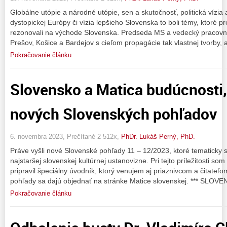
Globálne utópie a národné utópie, sen a skutočnosť, politická vízia a 
dystopickej Európy či vízia lepšieho Slovenska to boli témy, ktoré p
rezonovali na východe Slovenska. Predseda MS a vedecký pracovní
Prešov, Košice a Bardejov s cieľom propagácie tak vlastnej tvorby, 
Pokračovanie článku
Slovensko a Matica budúcnosti,
nových Slovenských pohľadov
6. novembra 2023, Prečítané 2 512x,
PhDr. Lukáš Perný, PhD.
Práve vyšli nové Slovenské pohľady 11 – 12/2023, ktoré tematicky 
najstaršej slovenskej kultúrnej ustanovizne. Pri tejto príležitosti s
pripravil špeciálny úvodník, ktorý venujem aj priaznivcom a čitateľ
pohľady sa dajú objednať na stránke Matice slovenskej. *** SLOV
Pokračovanie článku