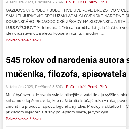
9. februára 2023, Prečítané 2 739x,
PhDr. Lukáš Perný, PhD.
GAZDOVSKÝ SPOLOK BOLO PRVÉ ÚVEROVÉ DRUŽSTVO V CELE
SAMUEL JURKOVIČ SPOLUZAKLADAL SLOVENSKÉ NÁRODNÉ DI
KOMENSKÉHO PEDAGOGICKÉ ZÁSADY NA SLOVENSKU A STAL 
ĽUDOVÝCHOVY 9. februára 1796 sa narodil a 13. júla 1873 do večno
idey družstevníctva alebo kooperativizmu, národný […]
Pokračovanie článku
545 rokov od narodenia autora s
mučeníka, filozofa, spisovate
6. februára 2023, Prečítané 3 507x,
PhDr. Lukáš Perný, PhD.
Musí byť svet, kde svetlá svietia silnejšie a vtáci lietajú vyššie v o
snívame o lepšom svete, kde naši bratia kráčajú ruka v ruke, poved
zmeniť na pravdu… spieva legendárny Elvis Presley v skladbe If I C
príkladom vyjadrenia túžby po lepšom svete, je typickým […]
Pokračovanie článku