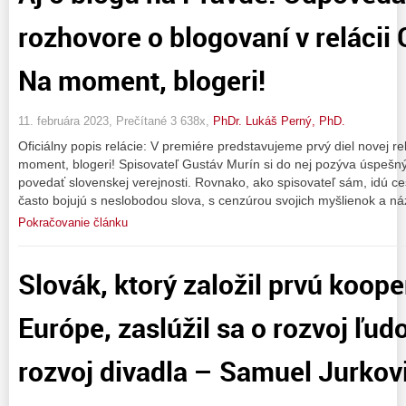
rozhovore o blogovaní v relácii
Na moment, blogeri!
11. februára 2023, Prečítané 3 638x,
PhDr. Lukáš Perný, PhD.
Oficiálny popis relácie: V premiére predstavujeme prvý diel novej re
moment, blogeri! Spisovateľ Gustáv Murín si do nej pozýva úspešný
povedať slovenskej verejnosti. Rovnako, ako spisovateľ sám, idú ce
často bojujú s neslobodou slova, s cenzúrou svojich myšlienok a ná
Pokračovanie článku
Slovák, ktorý založil prvú koope
Európe, zaslúžil sa o rozvoj ľud
rozvoj divadla – Samuel Jurkov