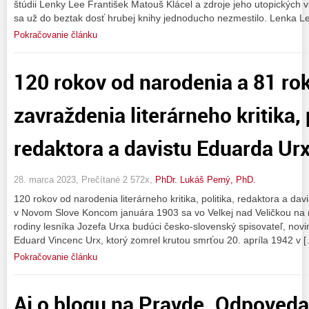
štúdii Lenky Lee František Matouš Klácel a zdroje jeho utopických vi
sa už do beztak dosť hrubej knihy jednoducho nezmestilo. Lenka L
Pokračovanie článku
120 rokov od narodenia a 81 ro
zavraždenia literárneho kritika, 
redaktora a davistu Eduarda Ur
28. marca 2023, Prečítané 2 572x,
PhDr. Lukáš Perný, PhD.
120 rokov od narodenia literárneho kritika, politika, redaktora a dav
v Novom Slove Koncom januára 1903 sa vo Velkej nad Veličkou na
rodiny lesníka Jozefa Urxa budúci česko-slovenský spisovateľ, novinár,
Eduard Vincenc Urx, ktorý zomrel krutou smrťou 20. apríla 1942 v 
Pokračovanie článku
Aj o blogu na Pravde. Odpoveda