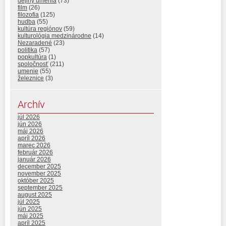
dejiny umenia
(73)
film
(26)
filozofia
(125)
hudba
(55)
kultúra regiónov
(59)
kulturológia medzinárodne
(14)
Nezaradené
(23)
politika
(57)
popkultúra
(1)
spoločnosť
(211)
umenie
(55)
železnice
(3)
Archív
júl 2026
jún 2026
máj 2026
apríl 2026
marec 2026
február 2026
január 2026
december 2025
november 2025
október 2025
september 2025
august 2025
júl 2025
jún 2025
máj 2025
apríl 2025