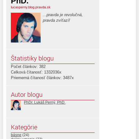
PhD.
lucasperny.blog.pravda.sk
...pravda je revolučná,
pravda zvíťazí!
Štatistiky blogu
Počet článkov: 382
Celková čítanosť: 1332036x
Priemerná čítanosť článkov: 3487x
Autor blogu
PhDr. Lukáš Perný, PhD.
Kategórie
básne
(24)