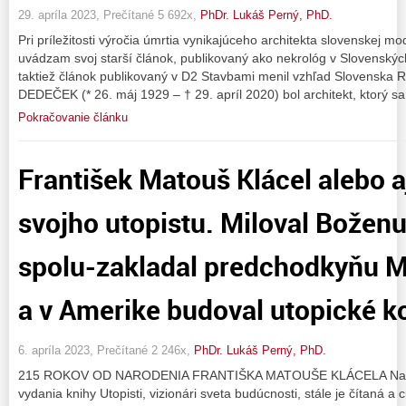
29. apríla 2023, Prečítané 5 692x,
PhDr. Lukáš Perný, PhD.
Pri príležitosti výročia úmrtia vynikajúceho architekta slovenskej 
uvádzam svoj starší článok, publikovaný ako nekrológ v Slovenský
taktiež článok publikovaný v D2 Stavbami menil vzhľad Slovenska Ro
DEDEČEK (* 26. máj 1929 – † 29. apríl 2020) bol architekt, ktorý sa
Pokračovanie článku
František Matouš Klácel alebo 
svojho utopistu. Miloval Bože
spolu-zakladal predchodkyňu M
a v Amerike budoval utopické 
6. apríla 2023, Prečítané 2 246x,
PhDr. Lukáš Perný, PhD.
215 ROKOV OD NARODENIA FRANTIŠKA MATOUŠE KLÁCELA Napriek 
vydania knihy Utopisti, vizionári sveta budúcnosti, stále je čítaná a