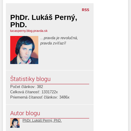
RSS
PhDr. Lukáš Perný,
PhD.
lucasperny.blog.pravda.sk
...pravda je revolučná,
pravda zvíťazí!
Štatistiky blogu
Počet článkov: 382
Celková čítanosť: 1331722x
Priemerná čítanosť článkov: 3486x
Autor blogu
PhDr. Lukáš Perný, PhD.