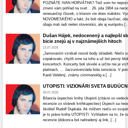
POZNÁTE IVAN HORVÁTHA? Tiež som ho nepoznal,
zmení vám pohľad na svet… 26. júla 1904 sa nar
renesančný človek, o ktorom vie dnes málokto. V
NOVOMESKÉHO a fakt, že boli obaja ľavičiari, obaj
obaja mali radi nielen slovenskú, ale aj európsku [..
Dušan Hájek, nedocenený a najlepší sl
bicie znejú aj v najznámejších hitoch
23.07.2026
„Jamovaním vznikali nosné body skladieb. Niečo sa
zopakovalo, chytili sme sa toho a už bol pevný blo
koncertoch. Koncerty boli skvelé a určite nie je v
platniach. … Jazzuniverziáda bola senzácia. V poro
Karel Velebný, známy cimrmanológ a [...]
UTOPISTI: VIZIONÁRI SVETA BUDÚCNOS
08.07.2026
Bilancia úspechov knihy Utopisti (citácie vo vede
recenzie zo stránok kníhkupectiev) Úspech sa neo
školiteľ Rudolf Dupkala. Ak môžem niečo vo svojo
je to práve kniha UTOPISTI. Vzhľadom na to, že n
recenzie​ (dokonca bol nahradený aj link, [...]