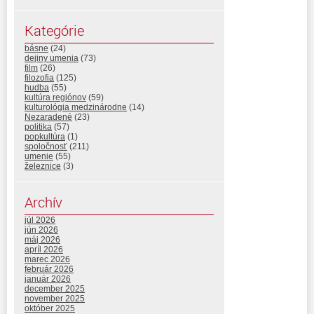
Kategórie
básne
(24)
dejiny umenia
(73)
film
(26)
filozofia
(125)
hudba
(55)
kultúra regiónov
(59)
kulturológia medzinárodne
(14)
Nezaradené
(23)
politika
(57)
popkultúra
(1)
spoločnosť
(211)
umenie
(55)
železnice
(3)
Archív
júl 2026
jún 2026
máj 2026
apríl 2026
marec 2026
február 2026
január 2026
december 2025
november 2025
október 2025