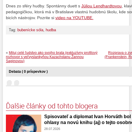
Dnes zo sféry hudby. Spontánny duett s
Júliou Lendhardtovou
, kla
pedagogičkou, ktorá má v Bratislave vlastnú hudobnú školu, kde so
bicích nástrojov. Pozrite si
video na YOUTUBE.
Tag:
bubenícke sóla
,
hudba
«
Miluj celé ľudstvo ako svojho brata (exkluzívny profilový
Rozprava o zvr
rozhovor s veľvyslankyňou Kazachstanu Žannou
(Frankenstein, Ro
Saginovou)
Debata ( 0 príspevkov )
Ďalšie články od tohto blogera
Spisovateľ a diplomat Ivan Horváth bol
ohlasy na novú knihu (aj) o tejto osobn
28.07.2026