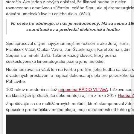
storočia. Ako jeden z prvých dokázal, že filmová hudba je nielen
rovnocennou emotívnou súčasťou celého filmu, ale aj dramaturgick
dotvára umeleckú kvalitu celého diela. (Wiki)
Vo svete ho obdivujú, u nás je nedocenený. Má za sebou 16
soundtrackov a predvídal elektronickú hudbu
Spolupracoval s tými najvýznamnejšími režisérmi ako Juraj Hertz,
František Vláčil, Otakar Vávra, Jan Švankmajer, Karel Zeman, Jiří
Sequens a mnohí ďalší. Takmer každý človek, ktorý pozná
československú kinematografiu pozná jeho melódie.
Neobmedzoval sa však len na tvorbu pre film, jeho hudba sa stala s
divadelných prestavení a napísal dokonca aj diela pre perzskéh
Páhlavího.
100 rokov narodenia si tiež
pripomína RÁDIO VLTAVA
. Liškove sou
na klasických lp-čkach, čo dokumentuje aj film z roku 2017
Hudba Z
Započúvajte sa do multižánrových melódií, ktoré skomponoval Zd
špeciálne pre fanúšikov môjho blogu, moje obľúbenosti od tohto gén