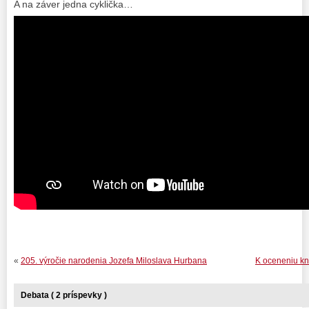
A na záver jedna cyklička…
«
205. výročie narodenia Jozefa Miloslava Hurbana
K oceneniu kni
Debata ( 2 príspevky )