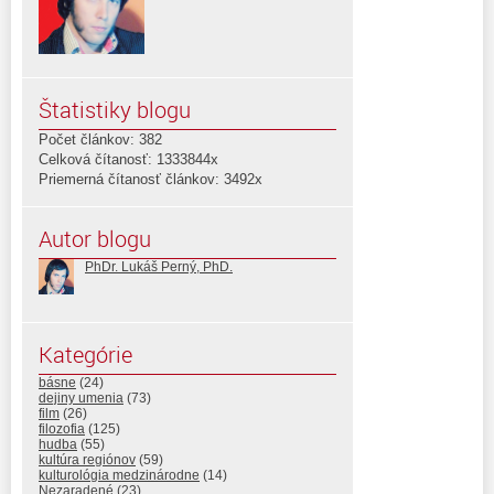
Štatistiky blogu
Počet článkov: 382
Celková čítanosť: 1333844x
Priemerná čítanosť článkov: 3492x
Autor blogu
PhDr. Lukáš Perný, PhD.
Kategórie
básne
(24)
dejiny umenia
(73)
film
(26)
filozofia
(125)
hudba
(55)
kultúra regiónov
(59)
kulturológia medzinárodne
(14)
Nezaradené
(23)