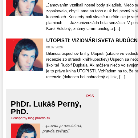
„Jamovaním vznikali nosné body skladieb. Niečo sa
zopakovalo, chytili sme sa toho a už bol pevný blo
koncertoch. Koncerty boli skvelé a určite nie je v
platniach. … Jazzuniverziáda bola senzácia. V poro
Karel Velebný, známy cimrmanológ a [...]
UTOPISTI: VIZIONÁRI SVETA BUDÚCNOS
08.07.2026
Bilancia úspechov knihy Utopisti (citácie vo vede
recenzie zo stránok kníhkupectiev) Úspech sa neo
školiteľ Rudolf Dupkala. Ak môžem niečo vo svojo
je to práve kniha UTOPISTI. Vzhľadom na to, že n
recenzie​ (dokonca bol nahradený aj link, [...]
RSS
PhDr. Lukáš Perný,
PhD.
lucasperny.blog.pravda.sk
...pravda je revolučná,
pravda zvíťazí!