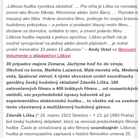
„Liškova hudba vyvoláva závislosť. … Pre mňa je Liška na rovnakej
úrovni ako Bruno Nikolai, Morricone alebo John Barry. … Poznáte t
mazaný ako liška. Vnikne dovnútra filmu, prekryje ho svojou krásno
hudobnou prikrývkou – a potom si privlastní hlavný motív filmu…
dostane sa dovnútra, ovládne to tam, a zmení polaritu filmu. ..
Liškova hudba nepadá s jednou epochou. Liškov príbeh nie je
možné vyrozprávať na jednej alebo dvoch platniach… je nutné
urobiť minimálne 10 alebo 15 albumov.“
–
Andy Votel
vo
filmovom
dokumente o skladateľovi Liškovi
30 prípadov majora Zemana, Jáchyme hoď ho do stroje,
Obchod na korze, Markéta Lazarová, Malá morská víla, Meden
veža, Spalovač mrtvol
, k týmto skvostom urobil soundtracky
geniálny český hudobný skladateľ Zdeněk Liška. 160
celovečerných filmov a 400 krátkych filmov… od romantických
melódií, cez psychedelické úpravy ludoviek až po
experimentálnu elektronickú hudbu… to všetko má na svedom
tento všestranný a multižánrový hudobný génius.
Zdeněk Liška
(* 16. marec 1922 Smečno – † 13. júl 1983 Praha)
bol český hudobný skladateľ, ktorý sa venoval predovšetkým filmov
hudbe. Často je označovaný aj ako filmový
soundizajnér
. Liškova
hudba je nezmazateľne zapísaná v histórii filmového umenia 20.