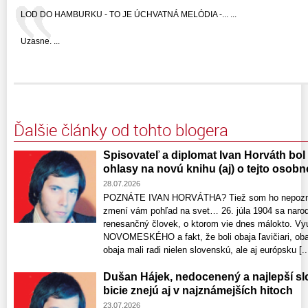
LOD DO HAMBURKU - TO JE ÚCHVATNÁ MELÓDIA -... ...
Uzasne. ...
Ďalšie články od tohto blogera
Spisovateľ a diplomat Ivan Horváth bol
ohlasy na novú knihu (aj) o tejto osobn
28.07.2026
POZNÁTE IVAN HORVÁTHA? Tiež som ho nepoznal,
zmení vám pohľad na svet… 26. júla 1904 sa nar
renesančný človek, o ktorom vie dnes málokto. V
NOVOMESKÉHO a fakt, že boli obaja ľavičiari, obaj
obaja mali radi nielen slovenskú, ale aj európsku [..
Dušan Hájek, nedocenený a najlepší sl
bicie znejú aj v najznámejších hitoch
23.07.2026