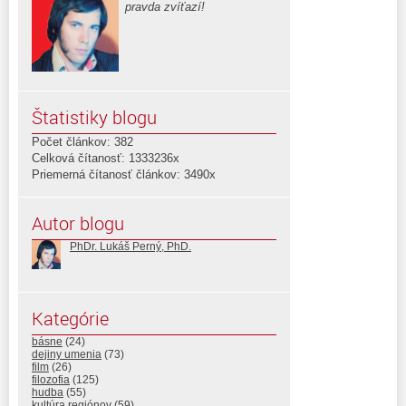
pravda zvíťazí!
Štatistiky blogu
Počet článkov: 382
Celková čítanosť: 1333236x
Priemerná čítanosť článkov: 3490x
Autor blogu
PhDr. Lukáš Perný, PhD.
Kategórie
básne
(24)
dejiny umenia
(73)
film
(26)
filozofia
(125)
hudba
(55)
kultúra regiónov
(59)