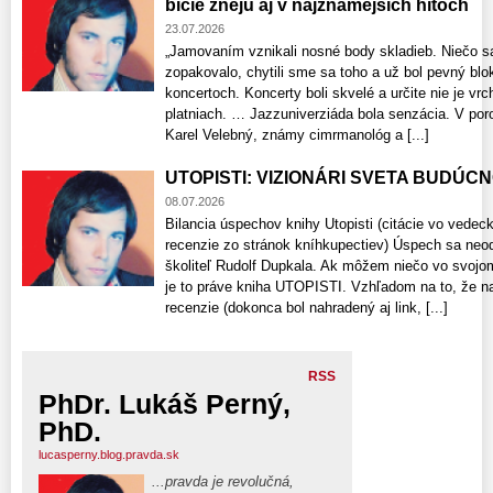
bicie znejú aj v najznámejších hitoch
23.07.2026
„Jamovaním vznikali nosné body skladieb. Niečo sa
zopakovalo, chytili sme sa toho a už bol pevný blo
koncertoch. Koncerty boli skvelé a určite nie je v
platniach. … Jazzuniverziáda bola senzácia. V poro
Karel Velebný, známy cimrmanológ a [...]
UTOPISTI: VIZIONÁRI SVETA BUDÚCNOS
08.07.2026
Bilancia úspechov knihy Utopisti (citácie vo vede
recenzie zo stránok kníhkupectiev) Úspech sa neo
školiteľ Rudolf Dupkala. Ak môžem niečo vo svojo
je to práve kniha UTOPISTI. Vzhľadom na to, že n
recenzie​ (dokonca bol nahradený aj link, [...]
RSS
PhDr. Lukáš Perný,
PhD.
lucasperny.blog.pravda.sk
...pravda je revolučná,