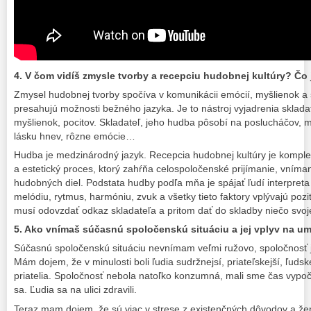
4. V čom vidíš zmysle tvorby a recepciu hudobnej kultúry? Čo
Zmysel hudobnej tvorby spočíva v komunikácii emócií, myšlienok a 
presahujú možnosti bežného jazyka. Je to nástroj vyjadrenia skladat
myšlienok, pocitov. Skladateľ, jeho hudba pôsobí na poslucháčov, 
lásku hnev, rôzne emócie…
Hudba
je medzinárodný jazyk. Recepcia hudobnej kultúry je komple
a estetický proces, ktorý zahŕňa celospoločenské prijímanie, vníman
hudobných diel. Podstata hudby podľa mňa je spájať ľudí interpret
melódiu, rytmus, harmóniu, zvuk a všetky tieto faktory vplývajú pozi
musí odovzdať odkaz skladateľa a pritom dať do skladby niečo svo
5. Ako vnímaš súčasnú spoločenskú situáciu a jej vplyv na u
Súčasnú spoločenskú situáciu nevnímam veľmi ružovo, spoločnosť je
Mám dojem, že v minulosti boli ľudia sudržnejsí, priateľskejší, ľudskej
priatelia. Spoločnosť nebola natoľko konzumná, mali sme čas vypoč
sa. Ľudia sa na ulici zdravili.
Teraz mam dojem, že sú viac v strese z existenčných dôvodov a žen