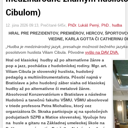
Cibulom)
12. júna 2026 09:13
, Prečítané 645x,
PhDr. Lukáš Perný, PhD.
,
hudba
HRAL PRE PREZIDENTOV, PREMIÉROV, HERCOV, ŠPORTOVCO
VIEDNE, KARLA GOTTA ČI CATHERINU 
„Hudba je medzinárodný jazyk, presahuje možnosti bežného jazyka
posolstvom huslista Viliam Cibula. Pôvodne
vyšlo na DAV DVA.
Hral od klasickej
hudby
až po alternatívne žánre a
pop a jazz, pochádza z hudobníckej rodiny. Mgr. art.
Viliam Cibula je slovenský huslista, hudobný
pedagóg a multiinštrumentalista. Pôsobí najmä v
Bratislave a jeho hudobný záber siaha od klasickej
hudby až po alternatívne či metalové žánre.
Absolvoval Konzervatórium v Bratislave a následne
Hudobnú a tanečnú fakultu VŠMU. VŠMU absolvoval
v triede profesora Petra Michalicu, ktorý cez
organizátora Dr. Skraka participuje aj na spoločných
podujatiach SZPB a Matice slovenskej.
Vyučuje hru
na
husle
a gitaru na Základnej umeleckej škole na