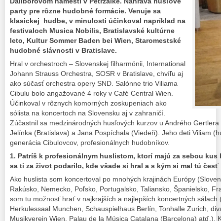
Daliborovom námestí v Petržalke. Nahráva husľové
party pre rôzne hudobné formácie. Venuje sa
klasickej
hudbe
, v minulosti účinkoval napríklad na
festivaloch Musica Nobilis, Bratislavské kultúrne
leto, Kultur Sommer Baden bei Wien, Staromestské
hudobné slávnosti v Bratislave.
Hral v orchestroch – Slovenskej filharmónii, International
Johann Strauss Orchestra, SOSR v Bratislave, chvíľu aj
ako súčasť orchestra opery SND. Salónne trio Viliama
Cibulu bolo angažované 4 roky v Café Central Wien.
Účinkoval v rôznych komorných zoskupeniach ako
sólista na koncertoch na Slovensku aj v zahraničí.
Zúčastnil sa medzinárodných husľových kurzov u Andrého Gertler
Jelínka (Bratislava) a Jana Pospíchala (Viedeň). Jeho deti Viliam (hus
generácia Cibulovcov, profesionálnych hudobníkov.
1. Patríš k profesionálnym huslistom, ktorí majú za sebou kus
sa ti za život podarilo, kde všade si hral a s kým si mal tú čes
Ako huslista som koncertoval po mnohých krajinách Európy (Slove
Rakúsko, Nemecko, Poľsko, Portugalsko, Taliansko, Španielsko, Fr
som tu možnosť hrať v najkrajších a najlepších koncertných sálach (
Herkulessaal Munchen, Schauspielhaus Berlín, Tonhalle Zurich, div
Musikverein Wien, Palau de la Música Catalana (Barcelona) atď.).