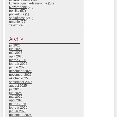
kulturológia medzinárodne
(14)
Nezaradené
(23)
politika
(57)
popkultúra
(1)
spoločnosť
(211)
umenie
(55)
železnice
(3)
Archív
júl 2026
jún 2026
máj 2026
apríl 2026
marec 2026
február 2026
január 2026
december 2025
november 2025
október 2025
september 2025
august 2025
júl 2025
jún 2025
máj 2025
apríl 2025
marec 2025
február 2025
január 2025
december 2024