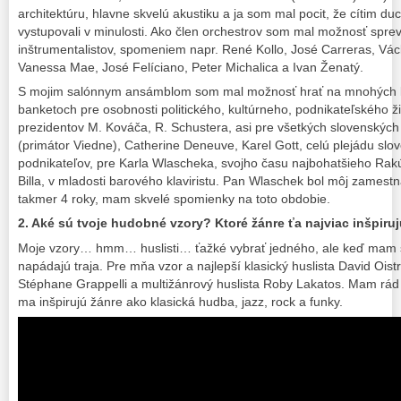
architektúru, hlavne skvelú akustiku a ja som mal pocit, že cítim du
vystupovali v minulosti. Ako člen orchestrov som mal možnosť spre
inštrumentalistov, spomeniem napr. René Kollo, José Carreras, Vá
Vanessa Mae, José Felíciano, Peter Michalica a Ivan Ženatý.
S mojim salónnym ansámblom som mal možnosť hrať na mnohých k
banketoch pre osobnosti politického, kultúrneho, podnikateľského ž
prezidentov M. Kováča, R. Schustera, asi pre všetkých slovenských 
(primátor Viedne), Catherine Deneuve, Karel Gott, celú plejádu slo
podnikateľov, pre Karla Wlascheka, svojho času najbohatšieho Ra
Billa, v mladosti barového klaviristu. Pan Wlaschek bol môj zamest
takmer 4 roky, mam skvelé spomienky na toto obdobie.
2. Aké sú tvoje hudobné vzory? Ktoré žánre ťa najviac inšpiru
Moje vzory… hmm… huslisti… ťažké vybrať jedného, ale keď mam 
napádajú traja. Pre mňa vzor a najlepší klasický huslista David Oistr
Stéphane Grappelli a multižánrový huslista Roby Lakatos. Mam rád
ma inšpirujú žánre ako klasická hudba, jazz, rock a funky.