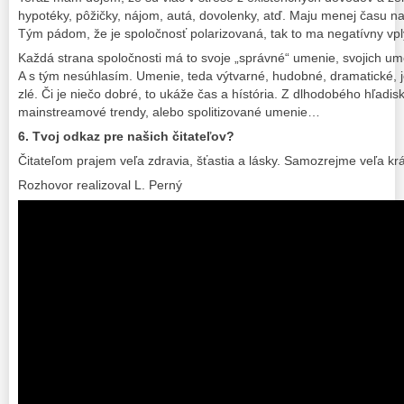
hypotéky, pôžičky, nájom, autá, dovolenky, atď. Maju menej času na r
Tým pádom, že je spoločnosť polarizovaná, tak to ma negatívny vp
Každá strana spoločnosti má to svoje „správné“ umenie, svojich umel
A s tým nesúhlasím. Umenie, teda výtvarné, hudobné, dramatické, je
zlé. Či je niečo dobré, to ukáže čas a hístória. Z dlhodobého hľadi
mainstreamové trendy, alebo spolitizované umenie…
6. Tvoj odkaz pre našich čitateľov?
Čitateľom prajem veľa zdravia, šťastia a lásky. Samozrejme veľa kr
Rozhovor realizoval L. Perný