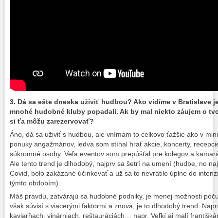
3. ​Dá sa ešte dneska uživiť hudbou? Ako vidíme v Bratislave 
mnohé hudobné kluby popadali. Ak by mal niekto záujem o tv
si ťa môžu zarezervovať?
Áno, dá sa uživiť s hudbou, ale vnímam to celkovo ťažšie ako v minu
ponuky angažmánov, ledva som stíhal hrať akcie, koncerty, recepcie
súkromné osoby. Veľa eventov som prepúšťal pre kolegov a kamaráto
Ale tento trend je dlhodobý, najprv sa šetrí na umení (hudbe, no na
Covid, bolo zakázané účinkovať a už sa to nevrátilo úplne do inten
týmto obdobím).
Máš pravdu, zatvárajú sa hudobné podniky, je menej možnosti počuť
však súvisí s viacerými faktormi a znova, je to dlhodobý trend. Napr
kaviarňach, vinárniach, reštauráciách… napr. Veľkí aj malí františk