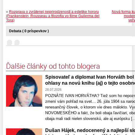
«
Rozprava o zvrátenej neprirodzenosti a estetike hororu
Nová forma ku
(Frankenstein, Rousseau a filozofia vo filme Guilerma del
modern
Tora)
veľ
Debata ( 0 príspevkov )
Ďalšie články od tohto blogera
Spisovateľ a diplomat Ivan Horváth bol
ohlasy na novú knihu (aj) o tejto osobn
28.07.2026
POZNÁTE IVAN HORVÁTHA? Tiež som ho nepoznal,
zmení vám pohľad na svet… 26. júla 1904 sa nar
renesančný človek, o ktorom vie dnes málokto. V
NOVOMESKÉHO a fakt, že boli obaja ľavičiari, obaj
obaja mali radi nielen slovenskú, ale aj európsku [..
Dušan Hájek, nedocenený a najlepší sl