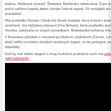
baštou, Kláštorná vináreň, Štefanka, Maďarska reštaurácia, Expo k
počuť salónne kapely alebo rómske ľudové kapely. Už nenájdeš ani
pravidelne.
Môj pradedko Dezider Cibula bol skvelý huslista, ktorý hrával v brat
vinárňach, bol obľúbený interpret Ema Bohuňa, ktorý pradedka spo
človeka, zabávača vo svojich poviedkach. Bratislavská bohéma mi
V Bratislave pôsobilo v minulosti po kluboch, podnikoch (Cercle, Lot
klub) veľké množstvo skvelých tanečných kapiel, no tie postupne na
diskotéky.
Keď by mal niekto záujem o moju hudobnú produkciu nech ma
osl
(MESSENGER)
.