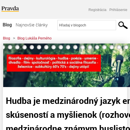
Registrácia
Prihlásenie
Blog
Najnovšie články
Najčítanejšie články
Blog
>
Blog Lukáša Perného
Najkomentovanejšie články
>
Hudba je medzinárodný jazyk emócií, skúseností a myšlienok (rozhovor s
Zoznam blogov
medzinárodne známym huslistom
Komerčné blogy
Hudba je medzinárodný jazyk e
skúseností a myšlienok (rozhov
medzinárodne známym huslist