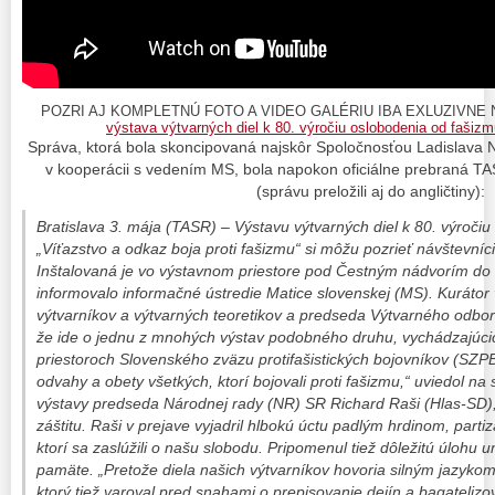
​POZRI AJ KOMPLETNÚ FOTO A VIDEO GALÉRIU IBA EXLUZIVNE 
výstava výtvarných diel k 80. výročiu oslobodenia od fa
Správa, ktorá bola skoncipovaná najskôr Spoločnosťou Ladislava
v kooperácii s vedením MS, bola napokon oficiálne prebraná TA
(správu preložili aj do angličtiny):
Bratislava 3. mája (TASR) – Výstavu výtvarných diel k 80. výroči
„Víťazstvo a odkaz boja proti fašizmu“ si môžu pozrieť návštevníc
Inštalovaná je vo výstavnom priestore pod Čestným nádvorím do
informovalo informačné ústredie Matice slovenskej (MS). Kurátor
výtvarníkov a výtvarných teoretikov a predseda Výtvarného odbor
že ide o jednu z mnohých výstav podobného druhu, vychádzajúcich
priestoroch Slovenského zväzu protifašistických bojovníkov (SZPB)
odvahy a obety všetkých, ktorí bojovali proti fašizmu,“ uviedol na
výstavy predseda Národnej rady (NR) SR Richard Raši (Hlas-SD),
záštitu. Raši v prejave vyjadril hlbokú úctu padlým hrdinom, par
ktorí sa zaslúžili o našu slobodu. Pripomenul tiež dôležitú úlohu 
pamäte. „Pretože diela našich výtvarníkov hovoria silným jazyko
ktorý tiež varoval pred snahami o prepisovanie dejín a bagateliz