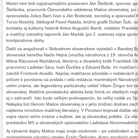
Medzi nimi boli najvýraznejšími postavami Ján Štefánik, synovec ge
Štefánika, pracovník Členovského oddelenia Matice slovenskej, po 
spisovatelia Július Barč-Ivan a Ján Bodenek, sociológ a spisovateľ A
Turzo-Nosický, bibliograf Pavol Halaša, knižný grafik Dušan Šulc; s
kontakty aj kultúrny historik Anton Augustín Baník, redaktor Pravidi
a matičný ústredný tajomník Ján Marták (po 2. svetovej vojne sprá
konšpiratívne úlohy.
Ďalší sa angažovali v Slobodnom slovenskom vysielači v Banskej By
slovenská herečka Naďa Hejná (vnučka národovca z 19. storočia Am
Mária Rázusová-Martáková, literárny a divadelný kritik František Ok
pracovníci Ladislav Sára, Ivan Ďurička a Eduard Bulla. Iní matičia
založili Frontové divadlo. Najviac matičiarov pôsobilo v redakciách
pričom k povstaniu sa pridala i celá redakcia martinských Národných
veľmi známe, ale legendárny partizánsky veliteľ Viliam Žingor bol t
slovenskej. Matičná povstalecká aktivita bola činná vo všetkých re
aj v zahraničí. Isto bude veľkým prekvapením, že veľký rodák zo Sp
Nálepka bol členom Matice slovenskej a v jeho knižnici dodnes za
nájdeme množstvo matičnej literatúry. V Povstaní bojovali ďalšie sl
vojne stanú veľmi známe v kultúre, ale aj slovenskej politike. Za v
predsedov MS a slovenských spisovateľov Ladislava Novomeského, 
Aj výtvarné dejiny Matice majú svoje osobnosti – po oslobodení a ne
podpredseda národný umelec Fraňo Štefunko. Autor mnohých pamä