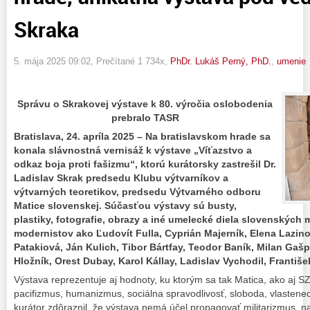
Skraka
5. mája 2025 09:02
, Prečítané 1 734x,
PhDr. Lukáš Perný, PhD.
,
umenie
Správu o Skrakovej výstave k 80. výročia oslobodenia
prebralo TASR
Bratislava, 24. apríla 2025 – Na bratislavskom hrade sa
konala slávnostná vernisáž k výstave „Víťazstvo a
odkaz boja proti fašizmu“, ktorú kurátorsky zastrešil Dr.
Ladislav Skrak predsedu Klubu výtvarníkov a
výtvarných teoretikov, predsedu Výtvarného odboru
Matice slovenskej. Súčasťou výstavy sú busty,
plastiky, fotografie, obrazy a iné umelecké diela slovenských
modernistov ako Ľudovít Fulla, Cyprián Majerník, Elena Lazino
Patakiová, Ján Kulich, Tibor Bártfay, Teodor Baník, Milan Gaš
Hložník, Orest Dubay, Karol Kállay, Ladislav Vychodil, Františe
Výstava reprezentuje aj hodnoty, ku ktorým sa tak Matica, ako aj SZ
pacifizmus, humanizmus, sociálna spravodlivosť, sloboda, vlastene
kurátor zdôraznil, že výstava nemá účel propagovať militarizmus, 