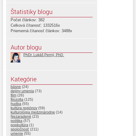
Štatistiky blogu
Počet článkov: 382
Celková čítanosť: 1332516x
Priemerná čítanosť článkov: 3488x
Autor blogu
PhDr. Lukáš Perný, PhD.
Kategórie
básne
(24)
dejiny umenia
(73)
film
(26)
filozofia
(125)
hudba
(55)
kultúra regiónov
(59)
kulturológia medzinárodne
(14)
Nezaradené
(23)
politika
(57)
popkultúra
(1)
spoločnosť
(211)
umenie
(55)