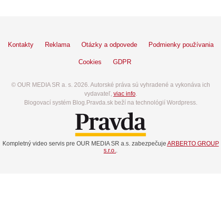
Kontakty
Reklama
Otázky a odpovede
Podmienky používania
Cookies
GDPR
© OUR MEDIA SR a. s. 2026. Autorské práva sú vyhradené a vykonáva ich
vydavateľ,
viac info
.
Blogovací systém Blog.Pravda.sk beží na technológií Wordpress.
Kompletný video servis pre OUR MEDIA SR a.s. zabezpečuje
ARBERTO GROUP
s.r.o.
.