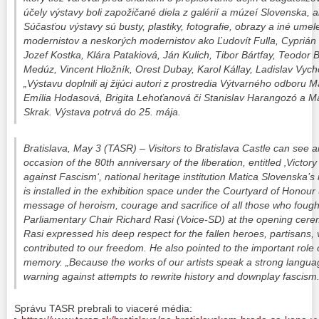
účely výstavy boli zapožičané diela z galérií a múzeí Slovenska, al
Súčasťou výstavy sú busty, plastiky, fotografie, obrazy a iné ume
modernistov a neskorých modernistov ako Ľudovít Fulla, Cyprián
Jozef Kostka, Klára Patakiová, Ján Kulich, Tibor Bártfay, Teodor 
Medúz, Vincent Hložník, Orest Dubay, Karol Kállay, Ladislav Vycho
„Výstavu doplnili aj žijúci autori z prostredia Výtvarného odboru M
Emília Hodasová, Brigita Lehoťanová či Stanislav Harangozó a M
Skrak. Výstava potrvá do 25. mája.
Bratislava, May 3 (TASR) – Visitors to Bratislava Castle can see a
occasion of the 80th anniversary of the liberation, entitled ‚Victo
against Fascism‘, national heritage institution Matica Slovenska’s 
is installed in the exhibition space under the Courtyard of Honour u
message of heroism, courage and sacrifice of all those who fought
Parliamentary Chair Richard Rasi (Voice-SD) at the opening cerem
Rasi expressed his deep respect for the fallen heroes, partisans,
contributed to our freedom. He also pointed to the important role of
memory. „Because the works of our artists speak a strong languag
warning against attempts to rewrite history and downplay fascism
Správu TASR prebrali to viaceré média: