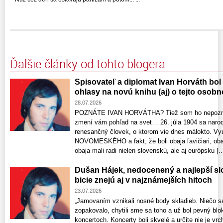
Ďalšie články od tohto blogera
Spisovateľ a diplomat Ivan Horváth bol
ohlasy na novú knihu (aj) o tejto osobn
28.07.2026
POZNÁTE IVAN HORVÁTHA? Tiež som ho nepoznal,
zmení vám pohľad na svet… 26. júla 1904 sa nar
renesančný človek, o ktorom vie dnes málokto. V
NOVOMESKÉHO a fakt, že boli obaja ľavičiari, obaj
obaja mali radi nielen slovenskú, ale aj európsku [..
Dušan Hájek, nedocenený a najlepší sl
bicie znejú aj v najznámejších hitoch
23.07.2026
„Jamovaním vznikali nosné body skladieb. Niečo sa
zopakovalo, chytili sme sa toho a už bol pevný blo
koncertoch. Koncerty boli skvelé a určite nie je v