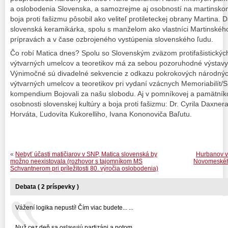
a oslobodenia Slovenska, a samozrejme aj osobností na martinsk
boja proti fašizmu pôsobil ako veliteľ protileteckej obrany Martina
slovenská keramikárka, spolu s manželom ako vlastníci Martinskéh
prípravách a v čase ozbrojeného vystúpenia slovenského ľudu.
Čo robí Matica dnes? Spolu so Slovenským zväzom protifašistickýc
výtvarných umelcov a teoretikov má za sebou pozoruhodné výstavy
Výnimočné sú divadelné sekvencie z odkazu pokrokových národnýc
výtvarných umelcov a teoretikov pri vydaní vzácnych Memoriabilít/
kompendium Bojovali za našu slobodu. Aj v pomníkovej a pamätník
osobnosti slovenskej kultúry a boja proti fašizmu: Dr. Cyrila Daxn
Horváta, Ľudovíta Kukorelliho, Ivana Kononoviča Baľutu.
«
Nebyť účasti matičiarov v SNP, Matica slovenská by
Hurbanov vn
možno neexistovala (rozhovor s tajomníkom MS
Novomeského
Schvantnerom pri príležitosti 80. výročia oslobodenia)
Debata ( 2 príspevky )
Vážení logika nepustí! Čím viac budete... ...
Nuž cez deň sa oslavujú partizáni a potom... ...