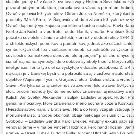
stal ako jediný už v čase 2. svetovej vojny Hrdinom Sovietskeho z
pozoruhodným artefaktom, porcelánovou vázou s portrétom hrdinu,
Ovruč v polovici 50-tych rokov. Okrem Júliusa Nemčíka, ktorý ilust
predlohy /Miloš Krno, V. Šalgovič/ v období záveru 50-tych rokov v
Ovruči doplnený vynikajúcou portrétnou bustou sochára Pavla Bána
tvorbe Ján Kulich a v portréte Teodor Baník, v maľbe František Šest
počiatku sovietski inžinieri architekti, ktorí už v období rokov 1944-1
architektonických pomníkov a pamätníkov, jednak ako súčasti cintor
symbolických diel. Iba v súčasnom období sa pokročilo vo výskume au
súvislosti s pamiatkovou obnovou, ale aj „bojom“ proti choromyseln
siahať najmä na symboly. Ide o dobové symboly tried, z ktorých žlt
inteligencie. Tento typ diel sa vyskytuje v dosahu pôsobenia 2. a 4.
najkrajší je v Banskej Bystrici a pokročilo sa aj v zisťovaní autorst
objektov /Vajnštejn, Tyčinin, Gurjanov, atď./ Ďalšia vrstva, a vrchol 
Slavín. Ale týka sa to aj cintorínov vo Zvolene. Išlo o záver 50-tych
stor., pričom hodnoty týchto memoriálov znamenali aj iniciatívy a 
Kulich, Ján Svetlík, Alexander Trizuljak, Ladislav Snopek, Rudolf Pr
geniálne inociatívy, ktoré znamenalo meno sochára Jozefa Kostku
Hviezdoslavovo nám. v Bratislave/. No a do témy vzápätí vstupujú r
monumentalisti, zhodou okolností obaja niekdajší príslušníci 1. č
Svobodu – Ladislav Gandl a Karol Drexler. Vstupný exkurz patrí sa 
venovali téme – v maľbe Vincent Hložník a Ferdinand Hložník, Ján 
grafike – Orest Dubay, Ľudovít Fulla, Vincent Hložník, Albín Brun