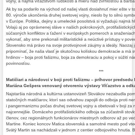
vojny, a najmä víťazstvom ľudskosti a mieru nad zvrhlosťou a barb
Ak by sa podarilo na východ od našej vlasti dosiahnuť mier ešte v 
80. výročie ukončenia druhej svetovej vojny, nieslo by to silnú symb
v Európe. Politika, dejiny a umelecké posolstvá si vyžadujú najmä hl
Volajú aj po oprávnenej sláve v našich pokrokových, protifašistických
súčasných konfliktov a ťažení v európskych pomeroch a snaženiac
vykonať, aby sme prekonali militaristické a neúctivé prístupy v poved
Slovensko má právo na svoje protivojnové záujmy a ideály. Naozaj
pripomínať, že naša vlasť je skutočnou kolískou demokracie a má 
hrdinov – boja proti fašizmu, boja za demokraciu a pokoj v súžití n
povinnosťou.
***
Matičiari a národovci v boji proti fašizmu – príhovor predsedu
Mariána Gešpera venovaný otvoreniu výstavy Víťazstvo a odka
Najstaršia národná a kultúrna ustanovizeň Slovákov nezabudla pomy
statočných matičiarov, ktorí sas odvahou zapojili do odboja proti
i pangermanizmu počas druhej svetovej vojny a obetovali v boji za 
najcennejšie. Domáceho protifašistického odboja sa zúčastnili stovk
členov, cez regionálnych funkcionárov miestnych odborov až po v
Martine. Koniec koncov Matica slovenská a samotné mesto pod vt
Svätý Martin sa nachádzali v jednom z centier odbojového hnutia.