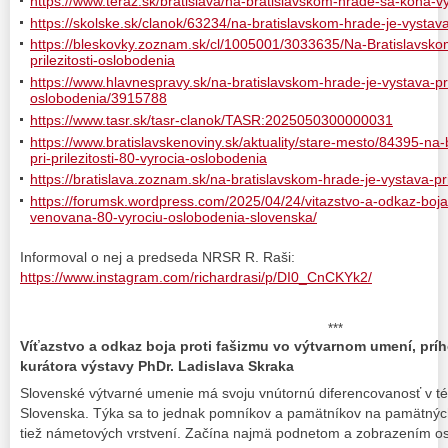
https://www.teraz.sk/bratislava/na-bratislavskom-hrade-sa-kona-
https://skolske.sk/clanok/63234/na-bratislavskom-hrade-je-vystava-
https://bleskovky.zoznam.sk/cl/1005001/3033635/Na-Bratislavskom
prilezitosti-oslobodenia
https://www.hlavnespravy.sk/na-bratislavskom-hrade-je-vystava-pri-
oslobodenia/3915788
https://www.tasr.sk/tasr-clanok/TASR:2025050300000031
https://www.bratislavskenoviny.sk/aktuality/stare-mesto/84395-na
pri-prilezitosti-80-vyrocia-oslobodenia
https://bratislava.zoznam.sk/na-bratislavskom-hrade-je-vystava-pri
https://forumsk.wordpress.com/2025/04/24/vitazstvo-a-odkaz-boja
venovana-80-vyrociu-oslobodenia-slovenska/
Informoval o nej a predseda NRSR R. Raši:
https://www.instagram.com/richardrasi/p/DI0_CnCKYk2/
***
Víťazstvo a odkaz boja proti fašizmu vo výtvarnom umení, pr
kurátora výstavy PhDr. Ladislava Skraka
Slovenské výtvarné umenie má svoju vnútornú diferencovanosť v t
Slovenska. Týka sa to jednak pomníkov a pamätníkov na pamätných 
tiež námetových vrstvení. Začína najmä podnetom a zobrazením os