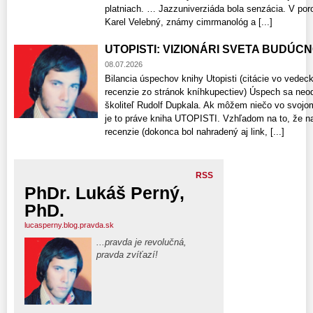
platniach. … Jazzuniverziáda bola senzácia. V poro
Karel Velebný, známy cimrmanológ a [...]
UTOPISTI: VIZIONÁRI SVETA BUDÚCNOS
08.07.2026
Bilancia úspechov knihy Utopisti (citácie vo vede
recenzie zo stránok kníhkupectiev) Úspech sa neo
školiteľ Rudolf Dupkala. Ak môžem niečo vo svojo
je to práve kniha UTOPISTI. Vzhľadom na to, že n
recenzie​ (dokonca bol nahradený aj link, [...]
RSS
PhDr. Lukáš Perný,
PhD.
lucasperny.blog.pravda.sk
...pravda je revolučná,
pravda zvíťazí!