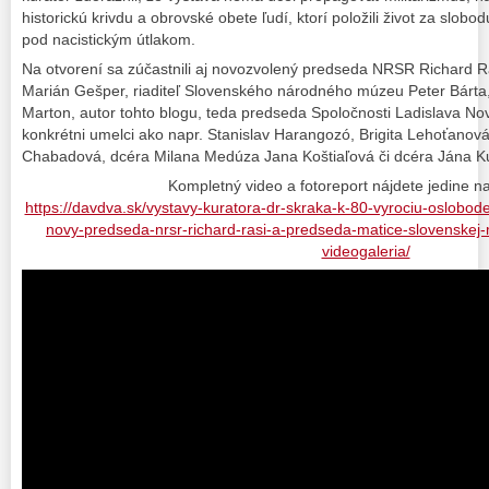
historickú krivdu a obrovské obete ľudí, ktorí položili život za slobo
pod nacistickým útlakom.
Na otvorení sa zúčastnili aj novozvolený predseda NRSR Richard R
Marián Gešper, riaditeľ Slovenského národného múzeu Peter Bárt
Marton,
​autor tohto blogu, teda
predseda Spoločnosti Ladislava No
konkrétni umelci ako napr. Stanislav Harangozó, Brigita Lehoťanov
Chabadová, dcéra Milana Medúza Jana Koštiaľová či dcéra Jána K
Kompletný video a fotoreport nájdete jedine 
https://davdva.sk/vystavy-kuratora-dr-skraka-k-80-vyrociu-oslobode
novy-predseda-nrsr-richard-rasi-a-predseda-matice-slovenskej-
videogaleria/