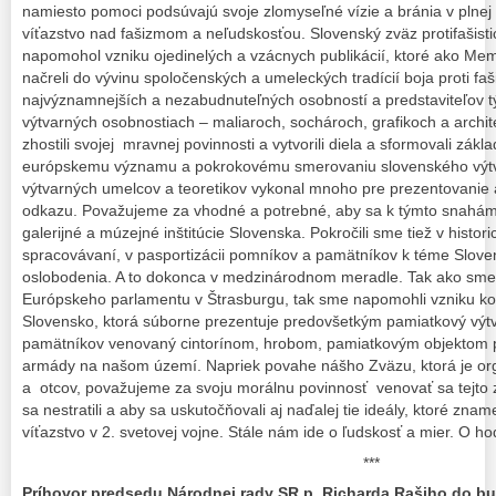
namiesto pomoci podsúvajú svoje zlomyseľné vízie a bránia v plnej
víťazstvo nad fašizmom a neľudskosťou. Slovenský zväz protifašist
napomohol vzniku ojedinelých a vzácnych publikácií, ktoré ako Mem
načreli do vývinu spoločenských a umeleckých tradícií boja proti f
najvýznamnejších a nezabudnuteľných osobností a predstaviteľov tých
výtvarných osobnostiach – maliaroch, sochároch, grafikoch a archite
zhostili svojej mravnej povinnosti a vytvorili diela a sformovali zákl
európskemu významu a pokrokovému smerovaniu slovenského výt
výtvarných umelcov a teoretikov vykonal mnoho pre prezentovanie 
odkazu. Považujeme za vhodné a potrebné, aby sa k týmto snahám pr
galerijné a múzejné inštitúcie Slovenska. Pokročili sme tiež v his
spracovávaní, v pasportizácii pomníkov a pamätníkov k téme Slov
oslobodenia. A to dokonca v medzinárodnom meradle. Tak ako sme 
Európskeho parlamentu v Štrasburgu, tak sme napomohli vzniku k
Slovensko, ktorá súborne prezentuje predovšetkým pamiatkový výt
pamätníkov venovaný cintorínom, hrobom, pamiatkovým objektom p
armády na našom území. Napriek povahe nášho Zväzu, ktorá je org
a otcov, považujeme za svoju morálnu povinnosť venovať sa tejto 
sa nestratili a aby sa uskutočňovali aj naďalej tie ideály, ktoré zn
víťazstvo v 2. svetovej vojne. Stále nám ide o ľudskosť a mier. O h
***
Príhovor predsedu Národnej rady SR p. Richarda Rašiho do bu