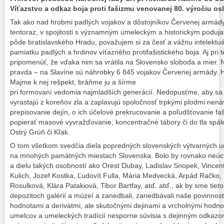
Víťazstvo a odkaz boja proti fašizmu venovanej 80. výročiu o
Tak ako nad hrobmi padlých vojakov a dôstojníkov Červenej armády
tentoraz, v spojitosti s významným umeleckým a historickým poduj
pôde bratislavského Hradu, považujem si za česť a vážnu intelektuá
pamiatku padlých a hrdinov víťazného protifašistického boja. Aj pri tej
pripomenúť, že vďaka nim sa vrátila na Slovensko sloboda a mier. N
pravda – na Slavíne sú náhrobky 6 845 vojakov Červenej armády. Hi
Majme k nej rešpekt, bráňme ju a šírme
pri formovaní vedomia najmladších generácií. Nedopusťme, aby sa o
vyrastajú z koreňov zla a zaplavujú spoločnosť trpkými plodmi nen
prepisovanie dejín, o ich účelové prekrucovanie a poľudšťovanie fa
popierať masové vyvražďovanie, koncentračné tábory či do tla spále
Ostrý Grúň či Kľak.
O tom všetkom svedčia diela popredných slovenských výtvarných 
na mnohých pamätných miestach Slovenska. Bolo by rovnako neú
a dielu takých osobností ako Orest Dubay, Ladislav Snopek, Vincen
Kulich, Jozef Kostka, Ľudovít Fulla, Mária Medvecká, Arpád Račko
Rosulková, Klára Patakiová, Tibor Bartfay, atď. atď., ak by sme tiet
depozitoch galérií a múzeí a zanedbali, zanedbávali naše povinnos
hodnotami a derivátmi, ale skutočnými dejinami a vrcholnými hodnot
umelcov a umeleckých tradícií nesporne súvisia s dejinným odkazom