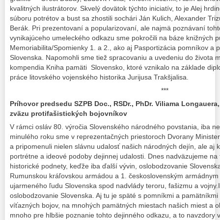
kvalitných ilustrátorov. Skvelý dovätok týchto iniciatív, to je Alej hr
súboru potrétov a bust sa zhostili sochári Ján Kulich, Alexander Tri
Berák. Pri prezentovaní a popularizovaní, ale najmä poznávaní toh
vynikajúceho umeleckého odkazu sme pokročili na báze knižných publ
Memoriabilita/Spomienky 1. a 2., ako aj Pasportizácia pomníkov a
Slovenska. Napomohli sme tiež spracovaniu a uvedeniu do života
kompendia Kniha pamäti Slovensko, ktoré vznikalo na základe diplo
práce litovského vojenského historika Jurijusa Trakšjalisa.
***
Príhovor predsedu SZPB Doc., RSDr., PhDr. Viliama Longauer
zväzu protifašistických bojovníkov
V rámci osláv 80. výročia Slovenského národného povstania, iba ne
minulého roku sme v reprezentačných priestoroch Dvorany Ministers
a pripomenuli nielen slávnu udalosť našich národných dejín, ale aj
portrétne a ideové podoby dejinnej udalosti. Dnes nadväzujeme na 
historické podnety, keďže iba ďalší vývin, oslobodzovanie Sloven
Rumunskou kráľovskou armádou a 1. československým armádnym zb
ujarmeného ľudu Slovenska spod nadvlády teroru, fašizmu a vojny.I
oslobodzovanie Slovenska. Aj tu je späté s pomníkmi a pamätníkmi
víťazných bojov, na mnohých pamätných miestach našich miest a 
mnoho pre hlbšie poznanie tohto dejinného odkazu, a to navzdory 