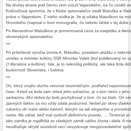
Na druhej strane pod čiernu zem zvozil Vajanského, na čo vznikli ve
Kráľovičová spomína, že v Klube spisovateľov viedli Matuška a Vl
práve o Vajanskom. Z iného súdka je, že aj vďaka Matuškovi sa moh
Hronského (napísal o ňom monografiu, čo nebolo ľahké v tej dobe p
Po Alexandrovi Matuškovi je pomenovaná cena za esejistiku a literá
slovenských spisovateľov.
***
Pri príležitosti výročia úmrtia A. Matušku, posielam ukážku z nekro
umelec a minister kultúry SSR Miroslav Válek (bol publikovaný vo v
O literatúre a kultúre
). Iste, je to nekrológ politický, ale taká bola d
budúcnosť Slovenska, i ľudstva.
***
On, ktorý svojho ducha venoval nesmrteľným, podľahol nepominu
času. A keď sa teda sám stáva jeho súčasťou, je v tom niečo z jeho 
sarkazmu. Ako dobre by bolo pochybovať o tom, čo sa stalo. On sám
zjavných faktov sa mu vždy zdala podozrivá. Nešiel po slovo ďaleko
rukavicu do tváre alebo kameň, ktorým sa tak elegantne a provokačn
sveta. Ale váhal, keď mal vysloviť definitívnu pravdu. …
Tentoraz je
táto zámlka je najdlhšia zo všetkých zámlk vášho života i diela. A nie
neodhaľuje skryté súvislosti vecí nevyslovuje nevypovedateľné spôs