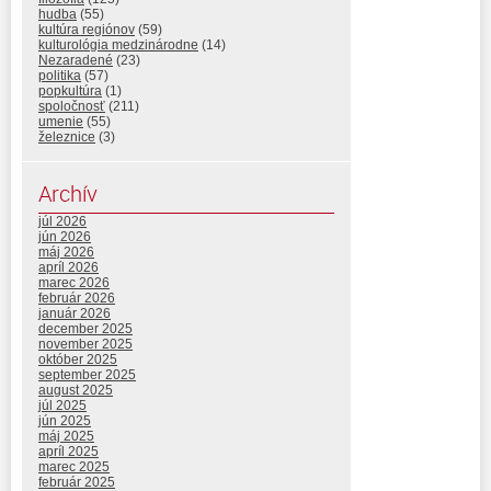
hudba
(55)
kultúra regiónov
(59)
kulturológia medzinárodne
(14)
Nezaradené
(23)
politika
(57)
popkultúra
(1)
spoločnosť
(211)
umenie
(55)
železnice
(3)
Archív
júl 2026
jún 2026
máj 2026
apríl 2026
marec 2026
február 2026
január 2026
december 2025
november 2025
október 2025
september 2025
august 2025
júl 2025
jún 2025
máj 2025
apríl 2025
marec 2025
február 2025