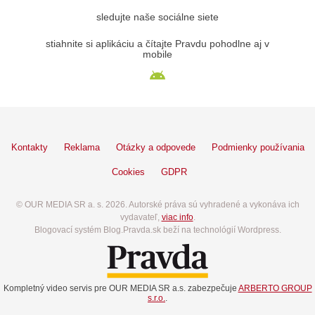
sledujte naše sociálne siete
stiahnite si aplikáciu a čítajte Pravdu pohodlne aj v
mobile
Kontakty
Reklama
Otázky a odpovede
Podmienky používania
Cookies
GDPR
© OUR MEDIA SR a. s. 2026. Autorské práva sú vyhradené a vykonáva ich
vydavateľ,
viac info
.
Blogovací systém Blog.Pravda.sk beží na technológií Wordpress.
Kompletný video servis pre OUR MEDIA SR a.s. zabezpečuje
ARBERTO GROUP
s.r.o.
.