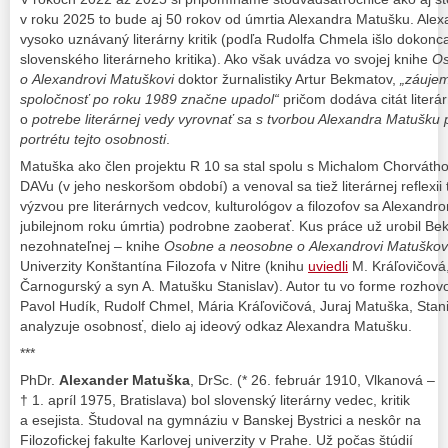
v roku 2025 to bude aj 50 rokov od úmrtia Alexandra Matušku. Ale
vysoko uznávaný literárny kritik (podľa Rudolfa Chmela išlo dokon
slovenského literárneho kritika). Ako však uvádza vo svojej knihe
Os
o Alexandrovi Matuškovi
doktor žurnalistiky Artur Bekmatov,
„záujem
spoločnosť po roku 1989 značne upadol“
pričom dodáva citát liter
o
potrebe literárnej vedy vyrovnať sa s tvorbou Alexandra Matušku
portrétu tejto osobnosti
.
Matuška ako člen projektu R 10 sa stal spolu s Michalom Chorvát
DAVu (v jeho neskoršom období) a venoval sa tiež literárnej reflexii
výzvou pre literárnych vedcov, kulturológov a filozofov sa Alexand
jubilejnom roku úmrtia) podrobne zaoberať. Kus práce už urobil Be
nezohnateľnej – knihe
Osobne a neosobne o Alexandrovi Matuškov
Univerzity Konštantína Filozofa v Nitre (knihu
uviedli
M. Kráľovičová
Čarnogurský a syn A. Matušku Stanislav). Autor tu vo forme rozho
Pavol Hudík, Rudolf Chmel, Mária Kráľovičová, Juraj Matuška, Stani
analyzuje osobnosť, dielo aj ideový odkaz Alexandra Matušku.
***
PhDr.
Alexander Matuška
, DrSc. (* 26. február 1910, Vlkanová –
† 1. apríl 1975, Bratislava) bol slovenský literárny vedec, kritik
a esejista. Študoval na gymnáziu v Banskej Bystrici a neskôr na
Filozofickej fakulte Karlovej univerzity v Prahe. Už počas štúdií