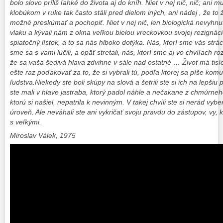
bolo slovo príliš ľahké do života aj do kníh. Niet v nej nič, nič; ani m
klobúkom v ruke tak často stáli pred dielom iných, ani nádej , že to
možné preskúmať a pochopiť. Niet v nej nič, len biologická nevyhnut
vlaku a kývali nám z okna veľkou bielou vreckovkou svojej rezignácie.
spiatočný lístok, a to sa nás hlboko dotýka. Nás, ktorí sme vás strác
sme sa s vami lúčili, a opäť stretali, nás, ktorí sme aj vo chvíľach ro
že sa vaša šedivá hlava zdvihne v sále nad ostatné …
Život má tis
ešte raz poďakovať za to, že si vybrali tú, podľa ktorej sa píše kom
ľudstva.Niekedy ste boli skúpy na slová a šetrili ste si ich na lepšiu p
ste mali v hlave jastraba, ktorý padol náhle a nečakane z chmúrne
ktorú si našiel, nepatrila k nevinným. V takej chvíli ste si nerád vybe
úroveň. Ale neváhali ste ani vykričať svoju pravdu do zástupov, vy, k
s veľkými.
Miroslav Válek, 1975