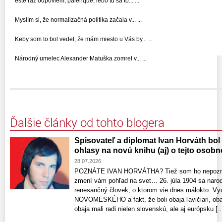
ešte raz odpoviem, palenque, lebo tu sa to... ...
Myslím si, že normalizačná politika začala v... ...
Keby som to bol vedel, že mám miesto u Vás by... ...
Národný umelec Alexander Matuška zomrel v... ...
Ďalšie články od tohto blogera
Spisovateľ a diplomat Ivan Horváth bol
ohlasy na novú knihu (aj) o tejto osobn
28.07.2026
POZNÁTE IVAN HORVÁTHA? Tiež som ho nepoznal,
zmení vám pohľad na svet… 26. júla 1904 sa nar
renesančný človek, o ktorom vie dnes málokto. V
NOVOMESKÉHO a fakt, že boli obaja ľavičiari, obaj
obaja mali radi nielen slovenskú, ale aj európsku [..