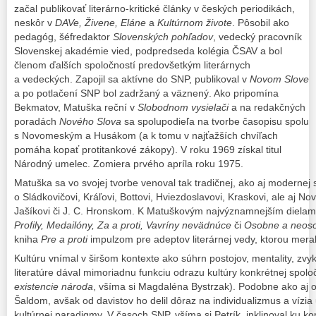
začal publikovať literárno-kritické články v českých periodikách,
neskôr v
DAVe, Živene, Eláne
a
Kultúrnom živote
. Pôsobil ako
pedagóg, šéfredaktor
Slovenských pohľadov
, vedecký pracovník
Slovenskej akadémie vied, podpredseda kolégia ČSAV a bol
členom ďalších spoločností predovšetkým literárnych
a vedeckých. Zapojil sa aktívne do SNP, publikoval v
Novom Slove
a po potlačení SNP bol zadržaný a väznený. Ako pripomína
Bekmatov, Matuška reční v
Slobodnom vysielači
a na redakčných
poradách
Nového Slova
sa spolupodieľa na tvorbe časopisu spolu
s Novomeským a Husákom (a k tomu v najťažších chvíľach
pomáha kopať protitankové zákopy). V roku 1969 získal titul
Národný umelec. Zomiera prvého apríla roku 1975.
Matuška sa vo svojej tvorbe venoval tak tradičnej, ako aj modernej sl
o Sládkovičovi, Kráľovi, Bottovi, Hviezdoslavovi, Kraskovi, ale aj 
Jašíkovi či J. C. Hronskom. K Matuškovým najvýznamnejším dielam
Profily, Medailóny, Za a proti, Vavríny nevädnúce
či
Osobne a neos
kniha
Pre a proti
impulzom pre adeptov literárnej vedy, ktorou merali
Kultúru vnímal v širšom kontexte ako súhrn postojov, mentality, zv
literatúre dával mimoriadnu funkciu odrazu kultúry konkrétnej spoloč
existencie národa
, všíma si Magdaléna Bystrzak). Podobne ako aj ost
Šaldom, avšak od davistov ho delil dôraz na individualizmus a vízia
kultúrnej paradigmy. V časoch SNP, všíma si Petrík, inklinoval ku k