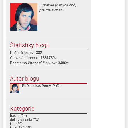
...pravda je revolučná,
pravda zvíťazí!
Štatistiky blogu
Počet článkov: 382
Celková čítanosť: 1331759x
Priemerná čítanosť článkov: 3486x
Autor blogu
PhDr. Lukáš Perný, PhD.
Kategórie
básne
(24)
dejiny umenia
(73)
film
(26)
filozofia
(125)