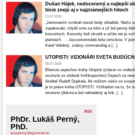
Dušan Hájek, nedocenený a najlepší sl
bicie znejú aj v najznámejších hitoch
23.07.2026
„Jamovaním vznikali nosné body skladieb. Niečo sa
zopakovalo, chytili sme sa toho a už bol pevný blo
koncertoch. Koncerty boli skvelé a určite nie je v
platniach. … Jazzuniverziáda bola senzácia. V poro
Karel Velebný, známy cimrmanológ a [...]
UTOPISTI: VIZIONÁRI SVETA BUDÚCNOS
08.07.2026
Bilancia úspechov knihy Utopisti (citácie vo vede
recenzie zo stránok kníhkupectiev) Úspech sa neo
školiteľ Rudolf Dupkala. Ak môžem niečo vo svojo
je to práve kniha UTOPISTI. Vzhľadom na to, že n
recenzie​ (dokonca bol nahradený aj link, [...]
RSS
PhDr. Lukáš Perný,
PhD.
lucasperny.blog.pravda.sk