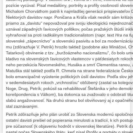
pozície vycúval. Písal medailóny, portréty a profily osobností slovens
Michalom Chorváthom patrili k najmladšej generácii prispievateľo
Niektorých davistov napr. Poničana a Kráľa však neskôr sám kritizov
priamo za „davistu“ nepovažoval pre svoju ideologickú nejednozna
uznával západných ľavicových politikov, počas pražských štúdií inkl
vyhraňoval sa proti radikálnym tradicionalistom (napr. text
Hra na fu
slovenské „zápecníctvo“ a slovenskú pasivitu a bol za modernizáci
mu (zdôrazňuje V. Petrík) hrozilo taktiež (podobne ako Mináčovi, C
Tatarkovi) obvinenie z tzv. „buržoázneho nacionalizmu“, čo bolo um
kladivo na slovenských ľavicových vlastencov v päťdesiatych rokoc
neho perzekúcia Novomeského, Husáka a smrť Clementisa ranou, z
Matuška stál taktiež podľa R. Chmela na strane federalizácie Českos
bolo emancipačné vyústenie politických úsilí davistov. Podľa slov 
v sedemdesiatych rokoch „vrchnosťou“ obľúbený (zastal sa kolegov, 
Noge, Drug, Petrík; pokúsil sa rehabilitovať Štefánika v jeho demo
korešpondencia s Válkom), ba dokonca sa zvažovalo o odobratí tit
slabú angažovanosť. Na druhú stranu bol obviňovaný aj z opačného
stal zaznávaným.
Petrík zdôrazňuje jeho plán urobiť zo Slovenska modernú spoločn
ostatní davisti prešiel od popierania minulosti a tradícií, k ich pos
pre súčasnosť (k objaveniu hodnôt v slovenskej literatúre). Petrík ď
nastal počas Slovenského štátu, keď písal
Profily a portréty
o slove