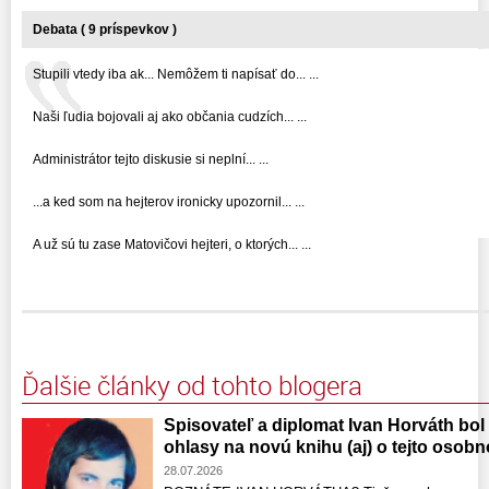
Debata ( 9 príspevkov )
Stupili vtedy iba ak... Nemôžem ti napísať do... ...
Naši ľudia bojovali aj ako občania cudzích... ...
Administrátor tejto diskusie si neplní... ...
...a ked som na hejterov ironicky upozornil... ...
A už sú tu zase Matovičovi hejteri, o ktorých... ...
Ďalšie články od tohto blogera
Spisovateľ a diplomat Ivan Horváth bol
ohlasy na novú knihu (aj) o tejto osobn
28.07.2026