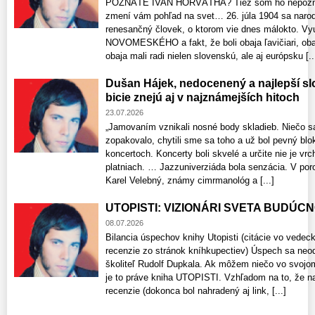
POZNÁTE IVAN HORVÁTHA? Tiež som ho nepoznal,
zmení vám pohľad na svet… 26. júla 1904 sa nar
renesančný človek, o ktorom vie dnes málokto. V
NOVOMESKÉHO a fakt, že boli obaja ľavičiari, obaj
obaja mali radi nielen slovenskú, ale aj európsku [..
Dušan Hájek, nedocenený a najlepší sl
bicie znejú aj v najznámejších hitoch
23.07.2026
„Jamovaním vznikali nosné body skladieb. Niečo sa
zopakovalo, chytili sme sa toho a už bol pevný blo
koncertoch. Koncerty boli skvelé a určite nie je v
platniach. … Jazzuniverziáda bola senzácia. V poro
Karel Velebný, známy cimrmanológ a [...]
UTOPISTI: VIZIONÁRI SVETA BUDÚCNOS
08.07.2026
Bilancia úspechov knihy Utopisti (citácie vo vede
recenzie zo stránok kníhkupectiev) Úspech sa neo
školiteľ Rudolf Dupkala. Ak môžem niečo vo svojo
je to práve kniha UTOPISTI. Vzhľadom na to, že n
recenzie​ (dokonca bol nahradený aj link, [...]