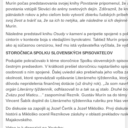
Murín počas predstavovania svojej knihy
Povstanie
pripomenul, že
povstania vstúpili Slováci do arény svetových dejín. Zdôraznil, že k
pätnástich rokov a jeho cieľom bolo vytvoriť zbierku ľudských príbe
svoj život a tváriť sa, že sa ich to netýka, ale následne si ich dejinn
Murín.
Následne predstavil knihu
Osudy v kameni
a peripetie spojené s p
cintorín v kontexte boja s vtedajšími byrokratmi. Taktiež Murín prip
ako aj súčasnou cenzúrou, keď mu istá vydavateľka vyčítala, že vyd
STOROČNICA SPOLKU SLOVENSKÝCH SPISOVATEĽOV
Podujatie pokračovalo k téme storočnice Spolku slovenských spisov
čestným predsedom. V krátkosti prešiel storočnicu najstaršieho spi
osobnosti s ním spojené. Ďalej uviedol ako prebiehala jeho voľba z
okolnosti, ktoré sprevádzali vydávanie Literárneho týždenníka, ktorý
dôvodu nepridelenia finančnej dotácie (už druhý rok).
„Ja som navrh
orgán Literárny týždenník, odhlasovali to a tak sa aj stalo. Druhé bo
Zväzu pod Maticu…“
zaspomínal Rezník. Gustáv Murín sa do témy
Vincent Šabík doplnil do Literárneho týždenníka rubriku pre hlas ver
Do diskusie sa zapojili aj Jozef Čertík a Jozef Mikloško. Prvý diskut
histórii a Mikloško ocenil Rezníkove zásluhy v oblasti prekladov ru
Majakovského.
Video je k dispozícii na Youtube: