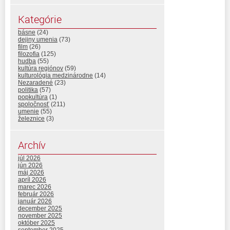
Kategórie
básne
(24)
dejiny umenia
(73)
film
(26)
filozofia
(125)
hudba
(55)
kultúra regiónov
(59)
kulturológia medzinárodne
(14)
Nezaradené
(23)
politika
(57)
popkultúra
(1)
spoločnosť
(211)
umenie
(55)
železnice
(3)
Archív
júl 2026
jún 2026
máj 2026
apríl 2026
marec 2026
február 2026
január 2026
december 2025
november 2025
október 2025
september 2025