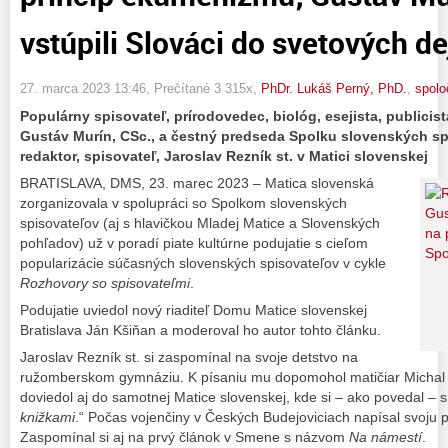
vstúpili Slováci do svetových de
27. marca 2023 13:46
, Prečítané 3 315x,
PhDr. Lukáš Perný, PhD.
,
spolo
Populárny spisovateľ, prírodovedec, biológ, esejista, publicist
Gustáv Murín, CSc., a čestný predseda Spolku slovenských sp
redaktor, spisovateľ, Jaroslav Rezník st. v Matici slovenskej
BRATISLAVA, DMS, 23. marec 2023 – Matica slovenská
zorganizovala v spolupráci so Spolkom slovenských
spisovateľov (aj s hlavičkou Mladej Matice a Slovenských
pohľadov) už v poradí piate kultúrne podujatie s cieľom
popularizácie súčasných slovenských spisovateľov v cykle
Rozhovory so spisovateľmi
.
Podujatie uviedol nový riaditeľ Domu Matice slovenskej
Bratislava Ján Kšiňan a moderoval ho autor tohto článku.
Jaroslav Rezník st. si zaspomínal na svoje detstvo na
ružomberskom gymnáziu. K písaniu mu dopomohol matičiar Michal
doviedol aj do samotnej Matice slovenskej, kde si – ako povedal – spl
knižkami
.“ Počas vojenčiny v Českých Budejoviciach napísal svoju p
Zaspomínal si aj na prvý článok v Smene s názvom
Na námestí
.