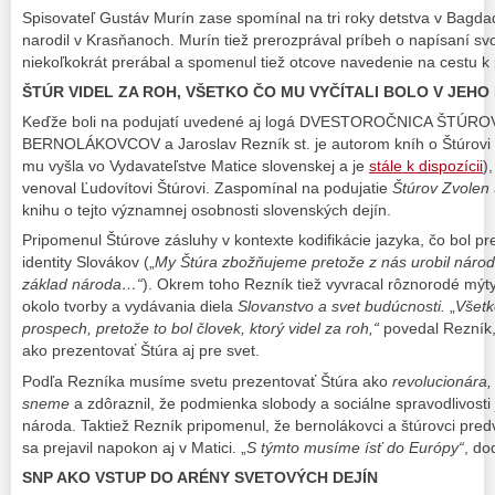
Spisovateľ Gustáv Murín zase spomínal na tri roky detstva v Bagda
narodil v Krasňanoch. Murín tiež prerozprával príbeh o napísaní sv
niekoľkokrát prerábal a spomenul tiež otcove navedenie na cestu 
ŠTÚR VIDEL ZA ROH, VŠETKO ČO MU VYČÍTALI BOLO V JEH
Keďže boli na podujatí uvedené aj logá DVESTOROČNICA ŠT
BERNOLÁKOVCOV a Jaroslav Rezník st. je autorom kníh o Štúrovi a
mu vyšla vo Vydavateľstve Matice slovenskej a je
stále k dispozícii
)
venoval Ľudovítovi Štúrovi. Zaspomínal na podujatie
Štúrov Zvolen
knihu o tejto významnej osobnosti slovenských dejín.
Pripomenul Štúrove zásluhy v kontexte kodifikácie jazyka, čo bol pre
identity Slovákov („
My Štúra zbožňujeme pretože z nás urobil národ,
základ národa…“
). Okrem toho Rezník tiež vyvracal rôznorodé mýty 
okolo tvorby a vydávania diela
Slovanstvo a svet budúcnosti.
„
Všetk
prospech, pretože to bol človek, ktorý videl za roh,“
povedal Rezník,
ako prezentovať Štúra aj pre svet.
Podľa Rezníka musíme svetu prezentovať Štúra ako
revolucionára,
sneme
a zdôraznil, že podmienka slobody a sociálne spravodlivost
národa. Taktiež Rezník pripomenul, že bernolákovci a štúrovci pred
sa prejavil napokon aj v Matici. „
S týmto musíme ísť do Európy“
, do
SNP AKO VSTUP DO ARÉNY SVETOVÝCH DEJÍN