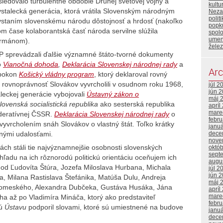
ledovalo turbulentné obdobie Druhej svetovej vojny a
kult
stalecká generácia, ktorá vrátila Slovenským národným
Neza
polit
staním slovenskému národu dôstojnosť a hrdosť (nakoľko
popku
om čase kolaborantská časť národa servilne slúžila
spol
umen
rmánom).
želez
 sprevádzali ďalšie významné štáto-tvorné dokumenty
o
Vianočná dohoda
,
Deklarácia Slovenskej národnej rady
a
Arc
pokon
Košický vládny program
, ktorý deklaroval rovný
o rovnoprávnosť Slovákov vyvrcholili v osudnom roku 1968,
júl 2
jún 
leckej generácie vybojovali
Ústavný zákon o
máj 
lovenská socialistická republika
ako sesterská republika
apríl
mare
deratívnej ČSSR.
Deklarácia Slovenskej národnej rady
o
febr
vyvrcholením snáh Slovákov o vlastný štát. Toľko krátky
janu
dece
nnými udalosťami.
nove
ch stáli tie najvýznamnejšie osobnosti slovenských
októ
sept
ľadu na ich rôznorodú politickú orientáciu oceňujem ich
augu
 od Ľudovíta Štúra, Jozefa Miloslava Hurbana, Michala
júl 2
jún 
, Milana Rastislava Štefánika, Matúša Dulu, Andreja
máj 
ovomeského, Alexandra Dubčeka, Gustáva Husáka, Jána
apríl
mare
ha až po Vladimíra Mináča, ktorý ako predstaviteľ
febr
vú
Ústavu
podporil slovami, ktoré sú umiestnené na budove
janu
dece