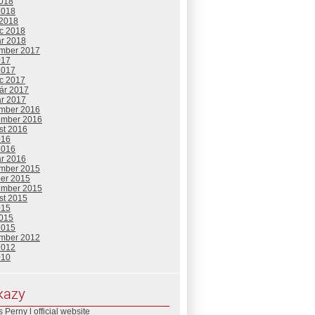
2018
2018
 2018
c 2018
ár 2018
mber 2017
017
2017
c 2017
uár 2017
ár 2017
mber 2016
ember 2016
st 2016
016
2016
ár 2016
mber 2015
ber 2015
ember 2015
st 2015
015
2015
2015
mber 2012
2012
010
kazy
 Perny l official website