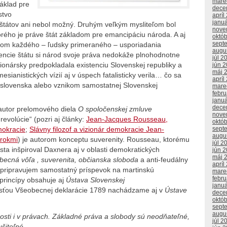
mare
základ pre
dece
stvo
apríl
janu
 štátov ani nebol možný. Druhým veľkým mysliteľom bol
nove
rého je práve štát základom pre emancipáciu národa. A aj
októ
sept
adom každého – ľudsky primeraného – usporiadania
augu
stencie štátu si národ svoje práva nedokáže plnohodnotne
júl 2
izionársky predpokladala existenciu Slovenskej republiky a
jún 
máj 
sianistických vízií aj v úspech fatalisticky verila… čo sa
apríl
oslovenska alebo vznikom samostatnej Slovenskej
mare
febr
janu
dece
autor prelomového diela
O spoločenskej zmluve
nove
revolúcie“ (pozri aj články:
Jean-Jacques Rousseau,
októ
mokracie
;
Slávny filozof a vizionár demokracie Jean-
sept
augu
 rokmi
) je autorom konceptu suverenity. Rousseau, ktorému
júl 2
ista inšpiroval Daxnera aj v oblasti demokratických
jún 
máj 
becná vôľa , suverenita, občianska sloboda
a anti-feudálny
apríl
pripravujem samostatný príspevok na martinskú
mare
febr
 princípy obsahuje aj
Ústava Slovenskej
janu
časťou Všeobecnej deklarácie 1789 nachádzame aj v
Ústave
dece
októ
sept
augu
nosti i v právach. Základné práva a slobody sú neodňateľné,
júl 2
šiteľné.