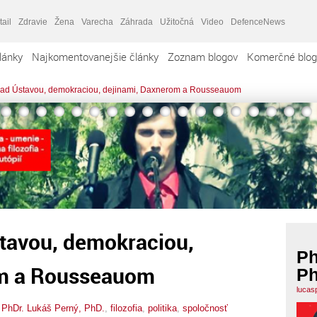
tail
Zdravie
Žena
Varecha
Záhrada
Užitočná
Video
DefenceNews
lánky
Najkomentovanejšie články
Zoznam blogov
Komerčné blog
nad Ústavou, demokraciou, dejinami, Daxnerom a Rousseauom
tavou, demokraciou,
Ph
om a Rousseauom
Ph
lucas
,
PhDr. Lukáš Perný, PhD.
,
filozofia
,
politika
,
spoločnosť