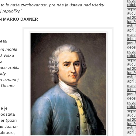
nove
 to je naša zvrchovanosť, pre nás je ústava nad všetky
októ
sept
 republiky.“
augu
júl 2
AN MARKO DAXNER
jún 
máj 
apríl
mare
febr
eau
janu
dece
tom mohla
nove
eď Veľká
októ
sept
 z
augu
ce zrútila
júl 2
jún 
ady
máj 
ko uznanej
apríl
 Daxner
mare
febr
janu
dece
nove
októ
é je
sept
 podstata
augu
júl 2
er (pozri
jún 
fiu Jeana-
máj 
okracie,
apríl