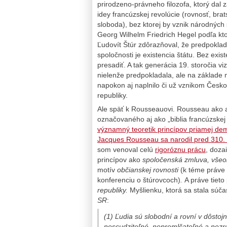
prirodzeno-právneho filozofa, ktorý dal 
idey francúzskej revolúcie (rovnosť, brat
sloboda), bez ktorej by vznik národných
Georg Wilhelm Friedrich Hegel podľa kto
Ľudovít Štúr zdôrazňoval, že predpokl
spoločnosti je existencia štátu. Bez exi
presadiť. A tak generácia 19. storočia v
nielenže predpokladala, ale na základe me
napokon aj naplnilo či už vznikom Česk
republiky.
Ale späť k Rousseauovi. Rousseau ako 
označovaného aj ako „biblia francúzskej 
významný teoretik princípov priamej de
Jacques Rousseau sa narodil pred 310.
som venoval celú
rigoróznu prácu
, doza
princípov ako
spoločenská zmluva,
všeo
motív
občianskej rovnosti
(k téme práve 
konferenciu o štúrovcoch)
.
A práve tieto
republiky.
Myšlienku, ktorá sa stala sú
SR
:
(1) Ľudia sú slobodní a rovní v dôstoj
nescudziteľné, nepremlčateľné a nezru