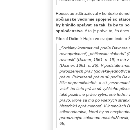
Rousseau zdôrazňoval v kontexte demokr
občianske vedomie spojené so starosť
by bránilo správať sa tak, že by to b
spoločenstva
. A to je práve to, čo dne
Filozof Dalimír Hajko vo svojom texte o 
„Sociálny kontrakt má podľa Daxnera g
rovnoprávnosť, „občiansku slobodu“ (D
rovnosti“ (Daxner, 1861, s. 19) a má 
(Daxner, 1861, s. 26). V podstate zna
prirodzených práv (človeka-jednotlivc
práve. Prirodzené práva sú podľa Dax
čiže nepremlčateľné, a sú „nezmeniteľ
vziať: bo tieto práva sú vyššieho pôvo
také pozitívne právo vytvorené ľuďmi v
právo, ktoré sa mu po všetkých stránk
historickú oprávnenosť. V intenciách
zákonodarstva, ktorá by sa nevyhnutn
prirodzeným zákonom nestotožňovali, 
65)