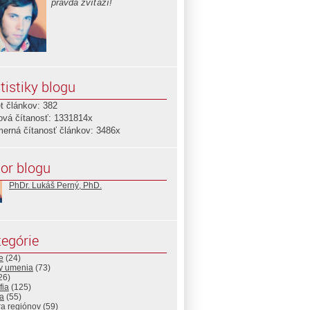
pravda zvíťazí!
tistiky blogu
t článkov: 382
ová čítanosť: 1331814x
merná čítanosť článkov: 3486x
or blogu
PhDr. Lukáš Perný, PhD.
egórie
e
(24)
ny umenia
(73)
26)
fia
(125)
a
(55)
ra regiónov
(59)