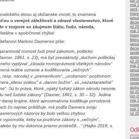
jún 
máj 
apríl
mare
atického étosu aj občianske cnosti, to znamená
janu
ou o verejné záležitosti a zdravé vlastenectvo, ktoré
dece
olo v rozpore so záujmom štátu, ľudu, národa,
júl 2
máj 
s fatálne v spoločnosti chýba!
mare
febr
Štefanovi Markovi Daxnerovi píše:
janu
dece
arantovať rovnosť ľudí pred zákonom, politickú
sept
augu
axner, 1861, s. 23), má byť presiaknutý „duchom politickej
júl 2
z neho vyplývať „zásada rovnoprávnosti všetkých národov“
máj 
mená reálne uznanie a kodifikovanie „večných“
janu
nove
a, resp. národa) v „premenlivom“, „urobenom“ pozitívnom
októ
nera „ideou svätou“ a „darom božím“, sú „nezastarateľné“
sept
augu
né“. Sú to práva, ktoré „nijaký ľudský zákon národu nesmie
júl 2
du než ľudské zákony“ (Daxner, 1861, s. 30 – 32). Jedine
jún 
máj 
 danej krajine, ktoré aproximatívne kodifikuje prirodzené
nove
ach čo najviac približuje, má podľa Daxnera svoju
máj 
 Daxnerových názorov by bolo veľkou chybou
júl 2
e vypomstila, keby sa pozitívne zákony s „večným“,
alebo by mu dokonca priamo protirečili…“ (Hajko 2018, s.
Od
Lucas