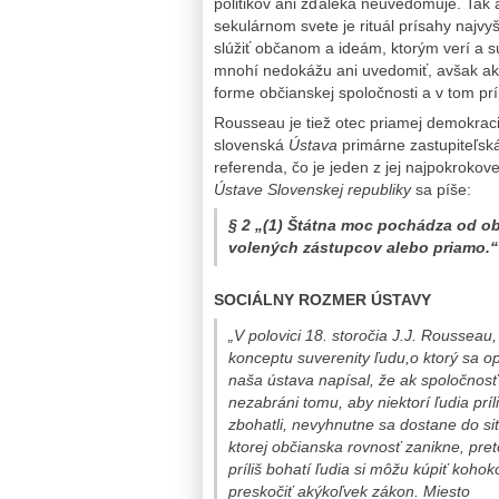
politikov ani zďaleka neuvedomuje. Tak 
sekulárnom svete je rituál prísahy najv
slúžiť občanom a ideám, ktorým verí a s
mnohí nedokážu ani uvedomiť, avšak ak b
forme občianskej spoločnosti a v tom p
Rousseau je tiež otec priamej demokraci
slovenská
Ústava
primárne zastupiteľsk
referenda, čo je jeden z jej najpokroko
Ústave Slovenskej republiky
sa píše:
§ 2 „(1)
Štátna moc pochádza od obč
volených zástupcov alebo priamo.“
SOCIÁLNY ROZMER ÚSTAVY
„V polovici 18. storočia J.J. Rousseau,
konceptu suverenity ľudu,o ktorý sa op
naša ústava napísal, že ak spoločnosť
nezabráni tomu, aby niektorí ľudia príl
zbohatli, nevyhnutne sa dostane do sit
ktorej občianska rovnosť zanikne, pre
príliš bohatí ľudia si môžu kúpiť kohok
preskočiť akýkoľvek zákon. Miesto