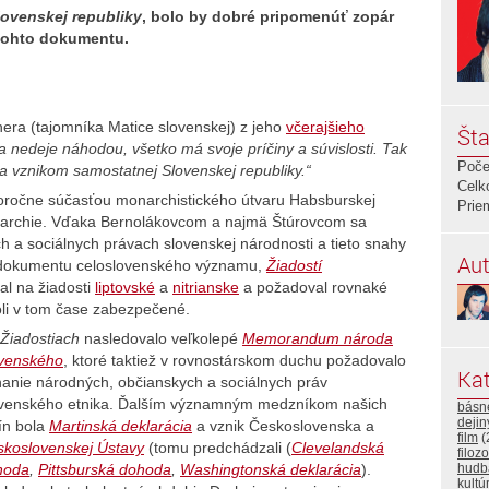
lovenskej republiky
, bolo by dobré pripomenúť zopár
 tohto dokumentu.
ra (tajomníka Matice slovenskej) z jeho
včerajšieho
Šta
a nedeje náhodou, všetko má svoje príčiny a súvislosti. Tak
Poče
lila vznikom samostatnej Slovenskej republiky.“
Celk
lhoročne súčasťou monarchistického útvaru Habsburskej
Prie
archie. Vďaka Bernolákovcom a najmä Štúrovcom sa
h a sociálnych právach slovenskej národnosti a tieto snahy
Aut
ho dokumentu celoslovenského významu,
Žiadostí
zal na žiadosti
liptovské
a
nitrianske
a požadoval rovnaké
oli v tom čase zabezpečené.
Žiadostiach
nasledovalo veľkolepé
Memorandum národa
ovenského
, ktoré taktiež v rovnostárskom duchu požadovalo
Kat
anie národných, občianskych a sociálnych práv
ovenského etnika. Ďalším významným medzníkom našich
básn
deji
ín bola
Martinská deklarácia
a vznik Československa a
film
(
koslovenskej Ústavy
(tomu predchádzali (
Clevelandská
filozo
hudb
hoda
,
Pittsburská dohoda
,
Washingtonská deklarácia
).
kultú