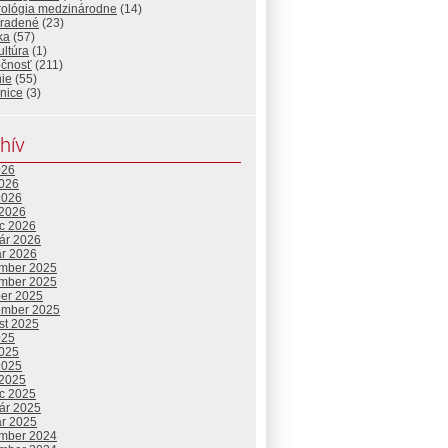
urológia medzinárodne
(14)
radené
(23)
ika
(57)
ltúra
(1)
očnosť
(211)
ie
(55)
nice
(3)
hív
026
2026
2026
 2026
c 2026
uár 2026
ár 2026
mber 2025
mber 2025
ber 2025
ember 2025
st 2025
025
2025
2025
 2025
c 2025
uár 2025
ár 2025
mber 2024