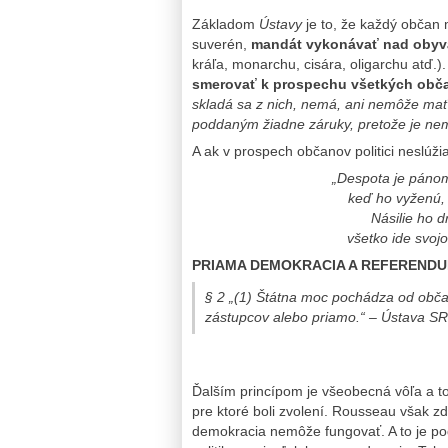
Základom
Ústavy
je to, že každý občan 
suverén,
mandát vykonávať nad obyva
kráľa, monarchu, cisára, oligarchu atď.).
smerovať k prospechu všetkých obč
skladá sa z nich, nemá, ani nemôže ma
poddaným žiadne záruky, pretože je nem
A ak v prospech občanov politici neslúž
„Despota je páno
keď ho vyženú, 
Násilie ho dr
všetko ide svoj
PRIAMA DEMOKRACIA A REFEREND
§ 2 „(1) Štátna moc pochádza od občan
zástupcov alebo priamo.“
–
Ústava SR
Ďalším princípom je všeobecná vôľa a to j
pre ktoré boli zvolení. Rousseau však z
demokracia nemôže fungovať. A to je po