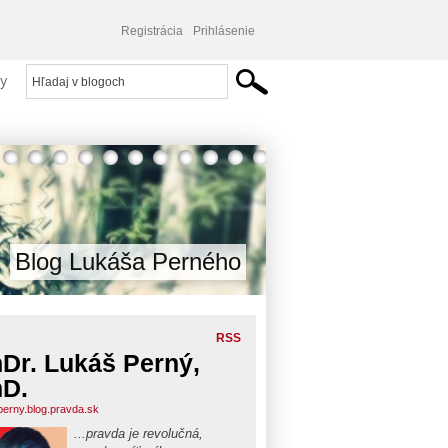
Registrácia
Prihlásenie
y
Blog Lukáša Perného
RSS
Dr. Lukáš Perný,
D.
perny.blog.pravda.sk
...pravda je revolučná,