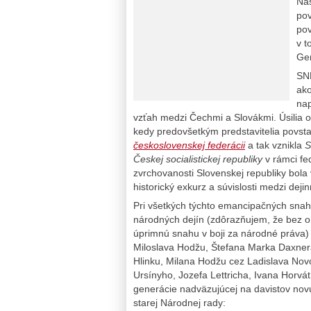
Nas
pov
pov
v t
Ge
SNP
ak
na
vzťah medzi Čechmi a Slovákmi. Úsilia 
kedy predovšetkým predstavitelia povsta
československej federácii
a tak vznikla
S
Českej socialistickej republiky
v rámci fe
zvrchovanosti Slovenskej republiky bola 
historický exkurz a súvislosti medzi deji
Pri všetkých týchto emancipačných snahá
národných dejín (zdôrazňujem, že bez oh
úprimnú snahu v boji za národné práva)
Miloslava Hodžu, Štefana Marka Daxnera
Hlinku, Milana Hodžu cez Ladislava N
Ursínyho, Jozefa Lettricha, Ivana Horvát
generácie nadväzujúcej na davistov no
starej Národnej rady: