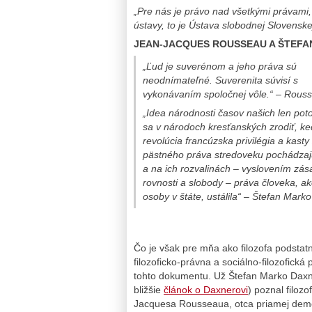
„Pre nás je právo nad všetkými právami,
ústavy, to je Ústava slobodnej Slovenskej
JEAN-JACQUES ROUSSEAU A ŠTEF
„Ľud je suverénom a jeho práva sú
neodnímateľné. Suverenita súvisí s
vykonávaním spoločnej vôle.“
– Rouss
„Idea národnosti časov našich len po
sa v národoch kresťanských zrodiť, k
revolúcia francúzska privilégia a kasty
pästného práva stredoveku pochádzajú
a na ich rozvalinách – vyslovením zás
rovnosti a slobody – práva človeka, a
osoby v štáte, ustálila“
– Štefan Marko
Čo je však pre mňa ako filozofa podstatn
filozoficko-právna a sociálno-filozofická
tohto dokumentu. Už Štefan Marko Daxn
bližšie
článok o Daxnerovi
) poznal filozo
Jacquesa Rousseaua, otca priamej dem