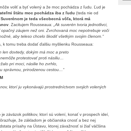
môže voliť a byť volený a že moc pochádza z ľudu. Ľud je
teľmi štátu moc pochádza iba z ľudu
(teda nie od
Suverénom je teda všeobecná vôľa, ktorá má
anov
. Zacitujem Rousseaua:
„Ak suverén tvoria jednotlivci,
ť opačný záujem než oni. Zvrchovaná moc nepotrebuje voči
ožné, aby teleso chcelo škodiť všetkým svojim členom.“
ia, k tomu treba dodať ďalšiu myšlienku Rousseaua:
m len dovtedy, dokým má moc a preto
nemôže protestovať proti násiliu…
žalo pri moci, násilie ho zvrhlo,
ou správnou, prirodzenou cestou…“
UM
ov, ktorí ju vykonávajú prostredníctvom svojich volených
e záväzok politikov, ktorí sú volení, konať v prospech ideí,
dôrazňuje, že základom je občianska cnosť a bez nej
dstata prísahy na
Ústavu
, ktorej závažnosť si žiaľ väčšina