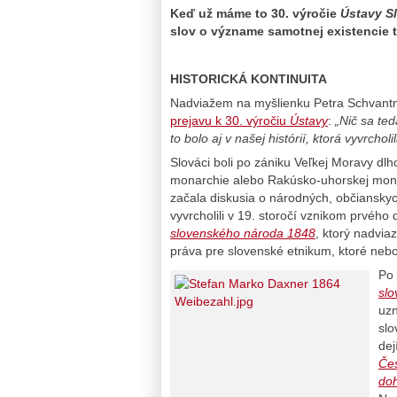
Keď už máme to 30. výročie
Ústavy S
slov o význame samotnej existencie
HISTORICKÁ KONTINUITA
Nadviažem na myšlienku Petra Schvantne
prejavu k 30. výročiu
Ústavy
:
„Nič sa ted
to bolo aj v našej histórií, ktorá vyvrcho
Slováci boli po zániku Veľkej Moravy d
monarchie alebo Rakúsko-uhorskej mon
začala diskusia o národných, občianskyc
vyvrcholili v 19. storočí vznikom prvé
slovenského národa 1848
, ktorý nadvia
práva pre slovenské etnikum, ktoré neb
Po
sl
uzn
sl
dej
Čes
do