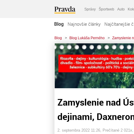
Správy
Športweb
Auto
Kok
Blog
Najnovšie články
Najčítanejšie č
Blog
>
Blog Lukáša Perného
>
Zamyslenie 
Zamyslenie nad Ús
dejinami, Daxner
2. septembra 2022 11:26
, Prečítané 2 021x