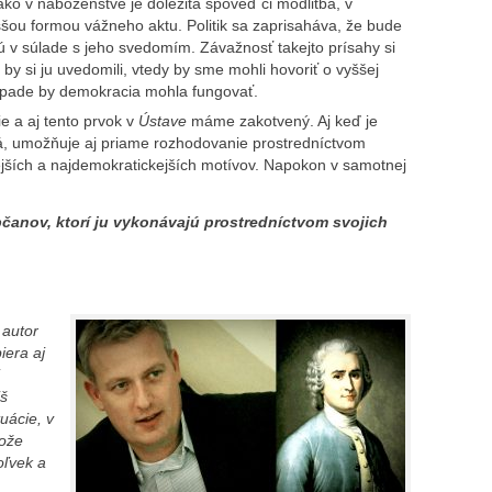
ako v náboženstve je dôležitá spoveď či modlitba, v
yššou formou vážneho aktu. Politik sa zaprisaháva, že bude
ú v súlade s jeho svedomím. Závažnosť takejto prísahy si
y si ju uvedomili, vtedy by sme mohli hovoriť o vyššej
rípade by demokracia mohla fungovať.
e a aj tento prvok v
Ústave
máme zakotvený. Aj keď je
á, umožňuje aj priame rozhodovanie prostredníctvom
vejších a najdemokratickejších motívov. Napokon v samotnej
anov, ktorí ju vykonávajú prostredníctvom svojich
 autor
iera aj
iš
uácie, v
tože
oľvek a