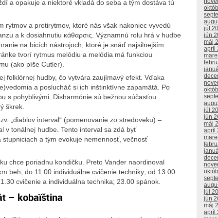
nove
ždí a opakuje a niektoré vkladá do seba a tým dostáva tú
októ
sept
augu
m rytmov a protirytmov, ktoré nás však nakoniec vyvedú
júl 2
anzu a k dosiahnutiu κάθαρσις. Významnú rolu hrá v hudbe
jún 
máj 
nie na bicích nástrojoch, ktoré je snáď najsilnejším
apríl
ánke tvorí rytmus melódiu a melódia má funkciou
mare
febr
mu (ako píše Cutler).
janu
dece
 folklórnej hudby, čo vytvára zaujímavý efekt. Vďaka
nove
e)vedomia a poslucháč si ich inštinktívne zapamätá. Po
októ
ýbu s pohyblivými. Disharmónie sú bežnou súčasťou
sept
augu
vý škrek.
júl 2
jún 
tzv. „diablov interval“ (pomenovanie zo stredoveku) –
máj 
l v tonálnej hudbe. Tento interval sa zdá byť
apríl
mare
na stupniciach a tým evokuje nemennosť, večnosť
febr
janu
dece
iku chce poriadnu kondičku. Preto Vander naordinoval
nove
októ
 km beh; do 11.00 individuálne cvičenie techniky; od 13.00
sept
1.30 cvičenie a individuálna technika; 23.00 spánok.
augu
júl 2
t – kobaïština
jún 
máj 
apríl