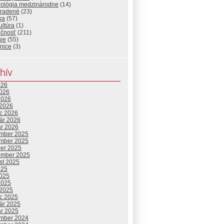
urológia medzinárodne
(14)
radené
(23)
ika
(57)
ltúra
(1)
očnosť
(211)
ie
(55)
nice
(3)
hív
026
2026
2026
 2026
c 2026
uár 2026
ár 2026
mber 2025
mber 2025
ber 2025
ember 2025
st 2025
025
2025
2025
 2025
c 2025
uár 2025
ár 2025
mber 2024