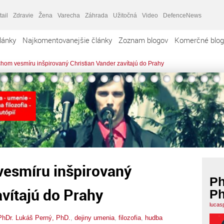
tail
Zdravie
Žena
Varecha
Záhrada
Užitočná
Video
DefenceNews
lánky
Najkomentovanejšie články
Zoznam blogov
Komerčné blog
om vesmíru inšpirovaný Christian Vander zavítajú do Prahy
esmíru inšpirovaný
Ph
avítajú do Prahy
Ph
lucas
PhDr. Lukáš Perný, PhD.
,
dejiny umenia
,
filozofia
,
hudba