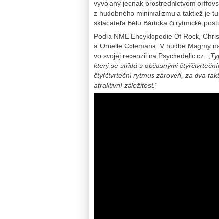
vyvolaný jednak prostredníctvom orffov
z hudobného minimalizmu a taktiež je 
skladateľa Bélu Bártoka či rytmické pos
Podľa NME Encyklopedie Of Rock, Christ
a Ornelle Colemana. V hudbe Magmy na
vo svojej recenzii na Psychedelic.cz:
„Ty
který se střidá s občasnými čtyřčtvrteč
čtyřčtvrteční rytmus zároveň, za dva tak
atraktivní záležitost.“