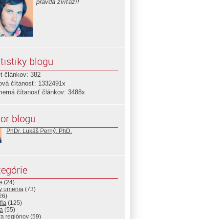
pravda zvíťazí!
tistiky blogu
t článkov: 382
ová čítanosť: 1332491x
merná čítanosť článkov: 3488x
or blogu
PhDr. Lukáš Perný, PhD.
egórie
e
(24)
ny umenia
(73)
26)
fia
(125)
a
(55)
ra regiónov
(59)