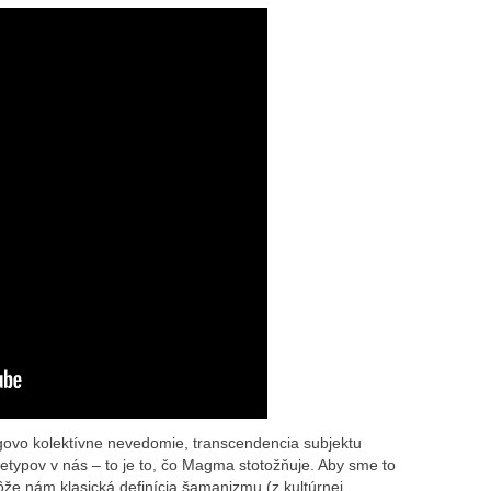
ungovo kolektívne nevedomie, transcendencia subjektu
etypov v nás – to je to, čo Magma stotožňuje. Aby sme to
omôže nám klasická definícia šamanizmu (z kultúrnej