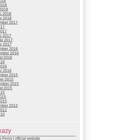
2018
2018
 2018
c 2018
ár 2018
mber 2017
017
2017
c 2017
uár 2017
ár 2017
mber 2016
ember 2016
st 2016
016
2016
ár 2016
mber 2015
ber 2015
ember 2015
st 2015
015
2015
2015
mber 2012
2012
010
kazy
 Perny l official website