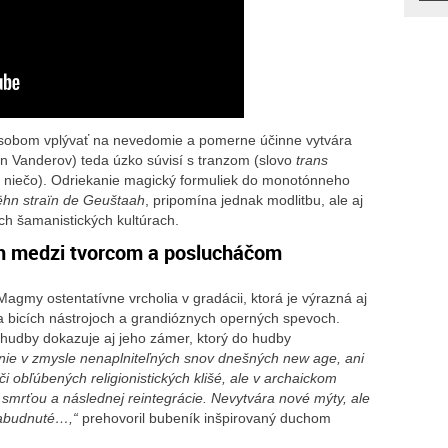
sobom vplývať na nevedomie a pomerne účinne vytvára
en Vanderov) teda úzko súvisí s tranzom (slovo
trans
z niečo). Odriekanie magický formuliek do monotónneho
hn straïn de Geuštaah
, pripomína jednak modlitbu, ale aj
ch šamanistických kultúrach.
 medzi tvorcom a poslucháčom
agmy ostentatívne vrcholia v gradácii, ktorá je výrazná aj
bicích nástrojoch a grandióznych operných spevoch.
 hudby dokazuje aj jeho zámer, ktorý do hudby
 nie v zmysle nenaplniteľných snov dnešných new age, ani
 obľúbených religionistických klišé, ale v archaickom
mrťou a následnej reintegrácie. Nevytvára nové mýty, ale
 zabudnuté…,“
prehovoril bubeník inšpirovaný duchom