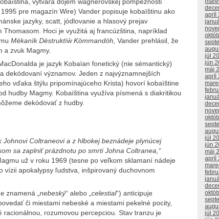
kobaïština, vytvára dojem wagnerovskej pompéznosti
mare
dece
 1995 pre magazín Wire) Vander popisuje kobaïštinu ako
apríl
ánske jazyky, scatt, jódlovanie a hlasový prejav
janu
nove
homasom. Hoci je využitá aj francúzština, napríklad
októ
umu
Mëkanïk Dëstruktïẁ Kömmandöh,
Vander prehlásil, že
sept
augu
beh a zvuk Magmy.
júl 2
jún 
MacDonalda je jazyk Kobaïan fonetický (nie sémantický)
máj 
 na dekódovaní významov. Jeden z najvýznamnejších
apríl
o vďaka štýlu pripomínajúceho Krista) hovorí kobaïštine
mare
febr
ý od hudby Magmy. Kobaïština využíva písmená s diakritikou
janu
 môžeme dekódovať z hudby.
dece
nove
októ
sept
augu
júl 2
 Johnovi Coltraneovi a z hlbokej beznádeje plynúcej
jún 
m sa zaplniť prázdnotu po smrti Johna Coltranea,“
máj 
apríl
il Magmu už v roku 1969 (tesne po veľkom sklamaní nádeje
mare
o vízii apokalypsy ľudstva, inšpirovaný duchovnom
febr
janu
dece
ade znamená „
nebeský
“ alebo „
celestial
“) anticipuje
októ
sept
 povedať či miestami nebeské a miestami pekelné pocity,
augu
é racionálnou, rozumovou percepciou. Stav tranzu je
júl 2