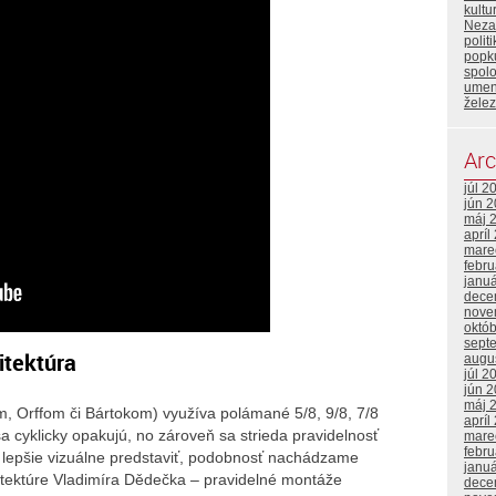
kult
Neza
polit
popku
spol
umen
želez
Arc
júl 2
jún 
máj 
apríl
mare
febr
janu
dece
nove
októ
sept
itektúra
augu
júl 2
jún 
máj 
m, Orffom či Bártokom) využíva polámané 5/8, 9/8, 7/8
apríl
sa cyklicky opakujú, no zároveň sa strieda pravidelnosť
mare
febr
i lepšie vizuálne predstaviť, podobnosť nachádzame
janu
hitektúre Vladimíra Dědečka – pravidelné montáže
dece