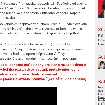
ká skupina z Francúzska, oslavuje už 45. výročie od svojho
ie 12. októbra o 19.30 jej spirituálno-hudobná šou. Projekt,
aného bubeníka a skladateľa Christiana Vandera. Kapela
nom jazyku.
o kobaïsky „inšpirovaný duchom vesmíru“ – tým človekom
Šta
gmy a ich zvláštneho jazyka rozpráva príbeh, o akých sa
h nesnívalo. Jeho vesmírny post-apokalyptický príbeh v
Poče
Celk
ub-žáner progresívneho rocku, ktorý založila Magma
Prie
špirované. Spája moderný jazz-rock inšpirovaný Johnom
ck, vážnu hudbu a operu inšpirovanú Orffovým
Aut
u spojenú s avantgardnými kompozičnými postupmi.
boli ochotné dať patričný priestor a rozsah článku o
ol iba rozsah dvoch strán), pretože prioritou je
lita, tak som sa rozhodol umiestniť moju
pracú získavania informácií (bez nároku na honorár)
Kat
básn
deji
film
(
filozo
hudb
kultú