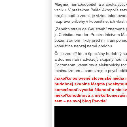
Magma
, nenapodobiteľná a apokalyptic
vzniku. V pražskom Paláci Akropolis zazn
hrajúci hudbu zeuhl, je víziou talentov
rozpráva príbehy v kobaïštine, ich vlast
„Zëbëhn straïn de Geuštaah“ znamená p
je Christian Vander. Prostredníctvom Ma
pozemšťanom nikdy pred nimi ani po nic
kobaïštine naozaj nemá obdobu.
Čo je zeuhl? Ide o špeciálny hudobný s
a dodnes naň nadväzujú skupiny ňou in
Coltraneom, vesmírny a elektronický ro
minimalizmom a samozrejme psychedéli
/nakoľko oslovené slovenské média ne
hudobnej skupine Magma (poskytnutý b
komerčnosť-vysoká čítanosť a nie kva
niekoľkohodinovú a niekoľkomesačnú 
sem – na svoj blog Pravda/