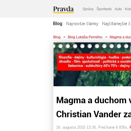
Správy
Športweb
Auto
Kok
Blog
Najnovšie články
Najčítanejšie č
Blog
>
Blog Lukáša Perného
>
Magma a duch
Magma a duchom v
Christian Vander z
16. augusta 2015 13:35
, Prečítané 6 835x,