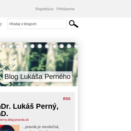
Registrácia
Prihlásenie
y
Blog Lukáša Perného
RSS
Dr. Lukáš Perný,
D.
perny.blog.pravda.sk
...pravda je revolučná,