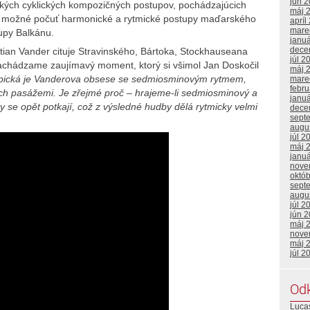
jún 
ských cyklických kompozičných postupov, pochádzajúcich
máj 
tu možné počuť harmonické a rytmické postupy maďarského
apríl
mare
tupy Balkánu.
janu
dece
ian Vander cituje Stravinského, Bártoka, Stockhauseana
júl 2
chádzame zaujímavý moment, ktorý si všimol
Jan Doskočil
máj 
pická je Vanderova obsese se sedmiosminovým rytmem,
mare
febr
ních pasážemi. Je zřejmé proč – hrajeme-li sedmiosminový a
janu
ty se opět potkají, což z výsledné hudby dělá rytmicky velmi
dece
sept
augu
júl 2
máj 
janu
nove
októ
sept
augu
júl 2
jún 
máj 
nove
máj 
júl 2
Od
Lucas