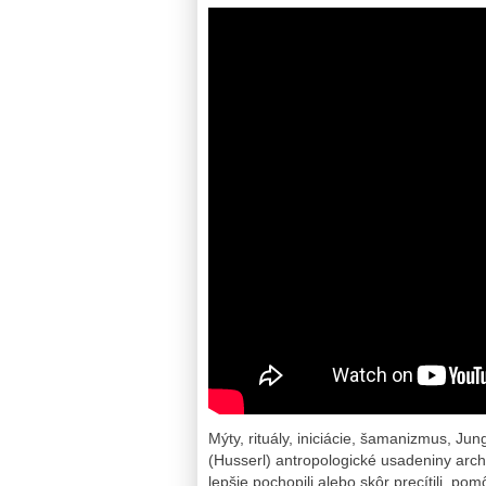
Mýty, rituály, iniciácie, šamanizmus, J
(Husserl) antropologické usadeniny arch
lepšie pochopili alebo skôr precítili, p