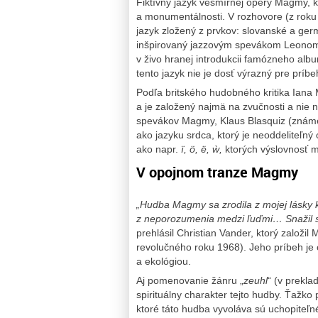
Fiktívny jazyk vesmírnej opery Magmy, 
a monumentálnosti. V rozhovore (z roku
jazyk zložený z prvkov: slovanské a germ
inšpirovaný jazzovým spevákom Leonom T
v živo hranej introdukcii famózneho alb
tento jazyk nie je dosť výrazný pre prí
Podľa britského hudobného kritika Iana 
a je založený najmä na zvučnosti a nie
spevákov Magmy, Klaus Blasquiz (známeh
ako jazyku srdca, ktorý je neoddeliteľn
ako napr.
ï, ö, ë, ẁ,
ktorých výslovnosť
V opojnom tranze Magmy
„Hudba Magmy sa zrodila z mojej lásky k
z neporozumenia medzi ľuďmi… Snažil so
prehlásil Christian Vander, ktorý založ
revolučného roku 1968). Jeho príbeh je 
a ekológiou.
Aj pomenovanie žánru „
zeuhl
“ (v prekl
spirituálny charakter tejto hudby. Ťažko
ktoré táto hudba vyvoláva sú uchopiteľn