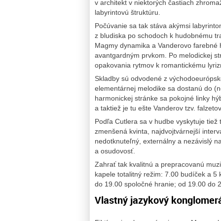
v architekt v niektorých častiach zhroma
labyrintovú štruktúru.
Počúvanie sa tak stáva akýmsi labyrinto
z bludiska po schodoch k hudobnému tr
Magmy dynamika a Vanderovo farebné hra
avantgardným prvkom. Po melodickej str
opakovania rytmov k romantickému lyriz
Skladby sú odvodené z východoeurópskej
elementárnej melodike sa dostanú do (n
harmonickej stránke sa pokojné linky h
a taktiež je tu ešte Vanderov tzv. falzeto
Podľa Cutlera sa v hudbe vyskytuje tiež 
zmenšená kvinta, najdvojtvárnejší interva
nedotknuteľný, externálny a nezávislý 
a osudovosť.
Zahrať tak kvalitnú a prepracovanú muz
kapele totalitný režim: 7.00 budíček a 5
do 19.00 spoločné hranie; od 19.00 do 2
Vlastný jazykový konglomerá