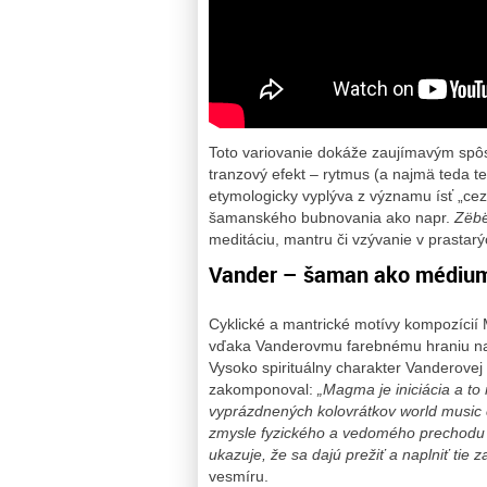
Toto variovanie dokáže zaujímavým spô
tranzový efekt – rytmus (a najmä teda t
etymologicky vyplýva z významu ísť „ce
šamanského bubnovania ako napr.
Zëbë
meditáciu, mantru či vzývanie v prastarý
Vander – šaman ako médium
Cyklické a mantrické motívy kompozícií M
vďaka Vanderovmu farebnému hraniu na 
Vysoko spirituálny charakter Vanderovej
zakomponoval:
„Magma je iniciácia a to
vyprázdnených kolovrátkov world music či
zmysle fyzického a vedomého prechodu s
ukazuje, že sa dajú prežiť a naplniť tie
vesmíru.