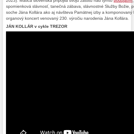
2023). Matica slovenská pripojila svoju záštitu nad týmto
podujatím
spomienková slávnosť, tanečná zábava, slávnostné Služby Božie, p
soche Jána Kollára ako aj návšteva Pamätnej izby a komponovaný 
organový koncert venovaný 230. výročiu narodenia Jána Kollára.
JÁN KOLLÁR v cykle TREZOR