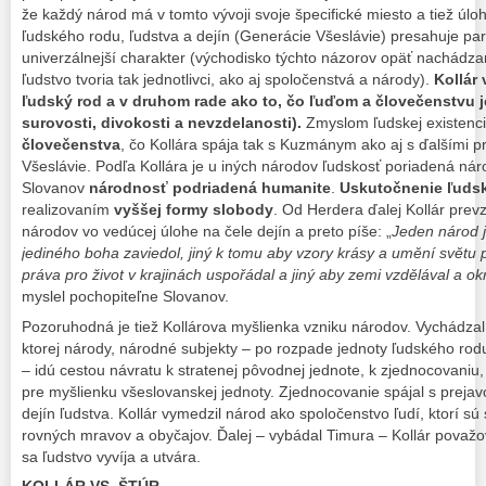
že každý národ má v tomto vývoji svoje špecifické miesto a tiež úlo
ľudského rodu, ľudstva a dejín (Generácie Všeslávie) presahuje par
univerzálnejší charakter (východisko týchto názorov opäť nachádz
ľudstvo tvoria tak jednotlivci, ako aj spoločenstvá a národy).
Kollár
ľudský rod a v druhom rade ako to, čo ľuďom a človečenstvu j
surovosti, divokosti a nevzdelanosti).
Zmyslom ľudskej existenci
človečenstva
, čo Kollára spája tak s Kuzmánym ako aj s ďalšími p
Všeslávie. Podľa Kollára je u iných národov ľudskosť poriadená nár
Slovanov
národnosť podriadená humanite
.
Uskutočnenie ľudsk
realizovaním
vyššej formy slobody
. Od Herdera ďalej Kollár prevz
národov vo vedúcej úlohe na čele dejín a preto píše: „
Jeden národ 
jediného boha zaviedol, jiný k tomu aby vzory krásy a umění světu p
práva pro život v krajinách uspořádal a jiný aby zemi vzdělával a ok
myslel pochopiteľne Slovanov.
Pozoruhodná je tiež Kollárova myšlienka vzniku národov. Vychádzal
ktorej národy, národné subjekty – po rozpade jednoty ľudského rodu
– idú cestou návratu k stratenej pôvodnej jednote, k zjednocovaniu
pre myšlienku všeslovanskej jednoty. Zjednocovanie spájal s prejav
dejín ľudstva. Kollár vymedzil národ ako spoločenstvo ľudí, ktorí sú
rovných mravov a obyčajov. Ďalej – vybádal Timura – Kollár považov
sa ľudstvo vyvíja a utvára.
KOLLÁR VS. ŠTÚR