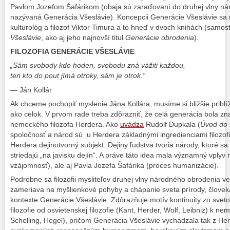
Pavlom Jozefom Šafárikom (obaja sú zaraďovaní do druhej vlny nár
nazývaná Generácia Všeslávie). Koncepcii Generácie Všeslávie sa
kulturológ a filozof Viktor Timura a to hneď v dvoch knihách (samo
Všeslávie
, ako aj jeho najnovší titul
Generácie obrodenia
).
FILOZOFIA GENERÁCIE VŠESLÁVIE
„Sám svobody kdo hoden, svobodu zná vážiti každou,
ten kto do pout jímá otroky, sám je otrok.“
— Ján Kollár
Ak chceme pochopiť myslenie Jána Kollára, musíme si bližšie priblíž
ako celok. V prvom rade treba zdôrazniť, že celá generácia bola zna
nemeckého filozofa Herdera. Ako
uvádza
Rudolf Dupkala (
Úvod do f
spoločnosť a národ sú u Herdera základnými ingredienciami filozofi
Herdera dejinotvorný subjekt. Dejiny ľudstva tvoria národy, ktoré sa
striedajú „na javisku dejín“. A práve táto idea mala významný vplyv
vzájomnosť), ale aj Pavla Jozefa Šafárika (proces humanizácie).
Podrobne sa filozofii mysliteľov druhej vlny národného obrodenia ve
zameriava na myšlienkové pohyby a chápanie sveta prírody, človeka,
kontexte Generácie Všeslávie. Zdôrazňuje motív kontinuity zo sve
filozofie od osvietenskej filozofie (Kant, Herder, Wolf, Leibniz) k neme
Schelling, Hegel), pričom Generácia Všeslávie vychádzala tak z He