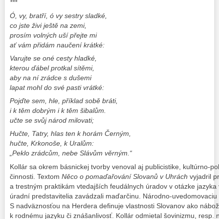
***
Ó, vy, bratří, ó vy sestry sladké,
co jste živi ještě na zemi,
prosím volných uší přejte mi
ať vám přidám naučení krátké:
Varujte se oné cesty hladké,
kterou ďábel protkal sítěmi,
aby na ní zrádce s dušemi
lapat mohl do své pasti vrátké:
Pojďte sem, hle, příklad sobě bráti,
i k těm dobrým i k těm šibalům.
učte se svůj národ milovati;
Hučte, Tatry, hlas ten k horám Černým,
hučte, Krkonoše, k Uralům:
„Peklo zrádcům, nebe Slávům věrným.“
Kollár sa okrem básnickej tvorby venoval aj publicistike, kultúrno-pol
činnosti. Textom
Něco o pomaďařování Slovanů v Uhrách
vyjadril p
a trestným praktikám vtedajších feudálnych úradov v otázke jazyka 
úradní predstavitelia zavádzali maďarčinu. Národno-uvedomovaciu mi
S nadväznosťou na Herdera definuje vlastnosti Slovanov ako nábožn
k rodnému jazyku či znášanlivosť. Kollár odmietal šovinizmu, resp