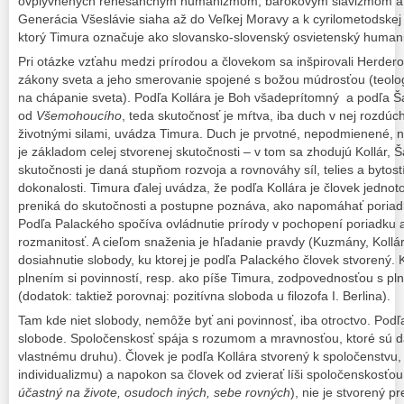
ovplyvnených renesančným humanizmom, barokovým slavizmom a b
Generácia Všeslávie siaha až do Veľkej Moravy a k cyrilometodskej tr
ktorý Timura označuje ako slovansko-slovenský osvietenský human
Pri otázke vzťahu medzi prírodou a človekom sa inšpirovali Herdero
zákony sveta a jeho smerovanie spojené s božou múdrosťou (teolog
na chápanie sveta). Podľa Kollára je Boh všadeprítomný a podľa Š
od
Všemohoucího
, teda skutočnosť je mŕtva, iba duch v nej rozdú
životnými silami, uvádza Timura. Duch je prvotné, nepodmienené, n
je základom celej stvorenej skutočnosti – v tom sa zhodujú Kollár, Š
skutočnosti je daná stupňom rozvoja a rovnováhy síl, telies a bytost
dokonalosti. Timura ďalej uvádza, že podľa Kollára je človek jedno
preniká do skutočnosti a postupne poznáva, ako napomáhať poriadk
Podľa Palackého spočíva ovládnutie prírody v pochopení poriadku 
rozmanitosť. A cieľom snaženia je hľadanie pravdy (Kuzmány, Kollá
dosiahnutie slobody, ku ktorej je podľa Palackého človek stvorený. 
plnením si povinností, resp. ako píše Timura, zodpovednosťou s pl
(dodatok: taktiež porovnaj: pozitívna sloboda u filozofa I. Berlina).
Tam kde niet slobody, nemôže byť ani povinnosť, iba otroctvo. Podľa
slobode. Spoločenskosť spája s rozumom a mravnosťou, ktoré sú d
vlastnému druhu). Človek je podľa Kollára stvorený k spoločenstvu, 
individualizmu) a napokon sa človek od zvierať líši spoločenskosťou
účastný na živote, osudoch iných, sebe rovných
), nie je stvorený p