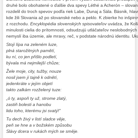
druhé bolo obohatené o ďalšie dva spevy Léthé a Acherón – slovan
rozdelil do troch spevov podľa riek Labe, Dunaj a Sála. Básnik, hla
kde žili Slovania až po slovanské nebo a peklo. K zbierke ho inšpiro
z rozchodu.
Encyklopédia
slovenských spisovateľov
uvádza, že Kol
minulosti cielia do prítomnosti, odsudzujú utláčateľov neslobodnýc
nemyslí iba územie, ale mravy, reč, v podstate národnú identitu. Uk
Stojí lípa na zeleném luze,
plná starožitných pamětí,
ku ní, co jen přišlo podletí,
bývala má nejmilejší chůze;
Žele moje, city, tužby, nouze
nosil jsem jí tajně k odnětí,
jedenkráte v jejím objetí
takto zalkám rozželený tuze:
„ó ty, aspoň ty už, strome zlatý,
zastiň bolesti a hanobu
lidu toho, kterému jsi svatý!“
Tu dech živý v listí sladce věje,
peň se hne a v božském způsobu
Slávy dcera v rukách mých se směje.