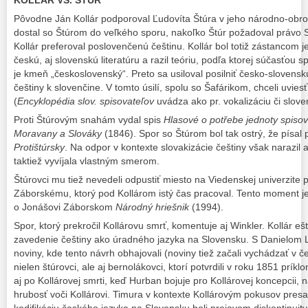
Pôvodne Ján Kollár podporoval Ľudovíta Štúra v jeho národno-obro
dostal so Štúrom do veľkého sporu, nakoľko Štúr požadoval právo S
Kollár preferoval poslovenčenú češtinu. Kollár bol totiž zástancom 
českú, aj slovenskú literatúru a razil teóriu, podľa ktorej súčasťou
je kmeň „československý“. Preto sa usiloval posilniť česko-slovens
češtiny k slovenčine. V tomto úsilí, spolu so Šafárikom, chceli uvie
(
Encyklopédia slov. spisovateľov
uvádza ako pr. vokalizáciu či slov
Proti Štúrovým snahám vydal spis
Hlasové o potřebe jednoty spiso
Moravany a Slováky
(1846). Spor so Štúrom bol tak ostrý, že pís
Protištúrsky
. Na odpor v kontexte slovakizácie češtiny však narazil a
taktiež vyvíjala vlastným smerom.
Štúrovci mu tiež nevedeli odpustiť miesto na Viedenskej univerzite
Záborskému, ktorý pod Kollárom istý čas pracoval. Tento moment je
o Jonášovi Záborskom
Národný hriešnik
(1994).
Spor, ktorý prekročil Kollárovu smrť, komentuje aj Winkler. Kollár e
zavedenie češtiny ako úradného jazyka na Slovensku. S Danielom 
noviny, kde tento návrh obhajovali (noviny tiež začali vychádzať v če
nielen štúrovci, ale aj bernolákovci, ktorí potvrdili v roku 1851 prík
aj po Kollárovej smrti, keď Hurban bojuje pro Kollárovej koncepcii, 
hrubosť voči Kollárovi. Timura v kontexte Kollárovým pokusov presa