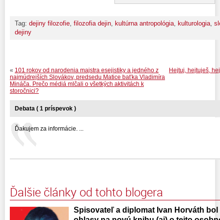
Tag:
dejiny filozofie
,
filozofia dejin
,
kultúrna antropológia
,
kulturologia
,
sl
dejiny
«
101 rokov od narodenia majstra esejistiky a jedného z
Hejtuj, hejtuješ, h
najmúdrejších Slovákov, predsedu Matice baťka Vladimíra
Mináča. Prečo médiá mlčali o všetkých aktivitách k
storočnici?
Debata ( 1 príspevok )
Ďakujem za informácie. ...
Ďalšie články od tohto blogera
Spisovateľ a diplomat Ivan Horváth bol
ohlasy na novú knihu (aj) o tejto osobn